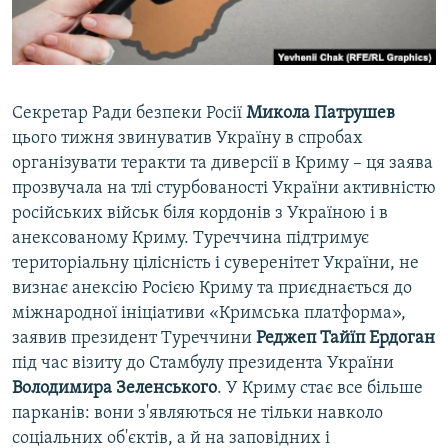
ВІДЕОУРОКИ «ELIFBE»
Русский
СВІДЧЕННЯ ОКУПАЦІЇ
Qırımtatar
УКРАЇНСЬКА ПРОБЛЕМА КРИМУ
Секретар Ради безпеки Росії
Микола Патрушев
ДОЛУЧАЙСЯ!
ІНФОГРАФІКА
цього тижня звинуватив Україну в спробах
організувати теракти та диверсії в Криму – ця заява
прозвучала на тлі стурбованості України активністю
російських військ біля кордонів з Україною і в
Усі сайти RFE/RL
анексованому Криму. Туреччина підтримує
територіальну цілісність і суверенітет України, не
визнає анексію Росією Криму та приєднається до
міжнародної ініціативи «Кримська платформа»,
заявив президент Туреччини
Реджеп Тайїп Ердоган
під час візиту до Стамбулу президента України
Володимира Зеленського
. У Криму стає все більше
парканів: вони з'являються не тільки навколо
соціальних об'єктів, а й на заповідних і