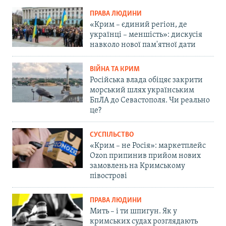
ПРАВА ЛЮДИНИ
«Крим – єдиний регіон, де
українці – меншість»: дискусія
навколо нової пам'ятної дати
ВІЙНА ТА КРИМ
Російська влада обіцяє закрити
морський шлях українським
БпЛА до Севастополя. Чи реально
це?
СУСПІЛЬСТВО
«Крим – не Росія»: маркетплейс
Ozon припинив прийом нових
замовлень на Кримському
півострові
ПРАВА ЛЮДИНИ
Мить – і ти шпигун. Як у
кримських судах розглядають