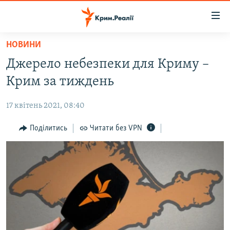
Доступність
посилання
Перейти
НОВИНИ
до
НОВИНИ
Джерело небезпеки для Криму –
основного
ВОДА.КРИМ
матеріалу
Крим за тиждень
ВІДЕО ТА ФОТО
Перейти
до
17 квітень 2021, 08:40
ПОЛІТИКА
основної
БЛОГИ
Поділитись
Читати без VPN
навігації
Перейти
ПОГЛЯД
до
ІНТЕРВ'Ю
пошуку
ВСЕ ЗА ДЕНЬ
СПЕЦПРОЕКТИ
ЯК ОБІЙТИ БЛОКУВАННЯ
ДЕПОРТАЦІЯ