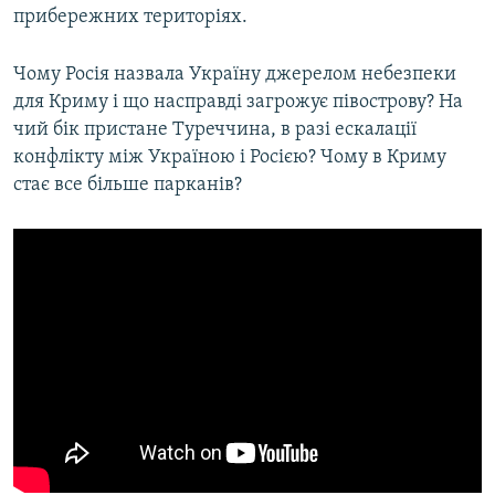
прибережних територіях.
Чому Росія назвала Україну джерелом небезпеки
для Криму і що насправді загрожує півострову? На
чий бік пристане Туреччина, в разі ескалації
конфлікту між Україною і Росією? Чому в Криму
стає все більше парканів?