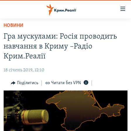
Доступність
посилання
Перейти
НОВИНИ
до
НОВИНИ
Гра мускулами: Росія проводить
основного
ВОДА.КРИМ
матеріалу
навчання в Криму –Радіо
ВІДЕО ТА ФОТО
Перейти
Крим.Реалії
до
ПОЛІТИКА
основної
18 січень 2019, 12:10
БЛОГИ
навігації
Перейти
Поділитись
Читати без VPN
ПОГЛЯД
до
ІНТЕРВ'Ю
пошуку
ВСЕ ЗА ДЕНЬ
СПЕЦПРОЕКТИ
ЯК ОБІЙТИ БЛОКУВАННЯ
ДЕПОРТАЦІЯ