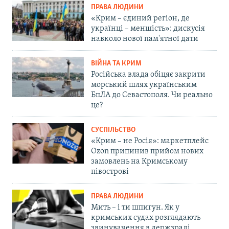
ПРАВА ЛЮДИНИ
«Крим – єдиний регіон, де
українці – меншість»: дискусія
навколо нової пам'ятної дати
ВІЙНА ТА КРИМ
Російська влада обіцяє закрити
морський шлях українським
БпЛА до Севастополя. Чи реально
це?
СУСПІЛЬСТВО
«Крим – не Росія»: маркетплейс
Ozon припинив прийом нових
замовлень на Кримському
півострові
ПРАВА ЛЮДИНИ
Мить – і ти шпигун. Як у
кримських судах розглядають
звинувачення в держзраді