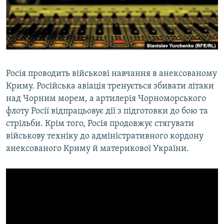
ВІДЕОУРОКИ «ELIFBE»
Русский
СВІДЧЕННЯ ОКУПАЦІЇ
Qırımtatar
УКРАЇНСЬКА ПРОБЛЕМА КРИМУ
ДОЛУЧАЙСЯ!
ІНФОГРАФІКА
Росія проводить військові навчання в анексованому
Криму. Російська авіація тренується збивати літаки
над Чорним морем, а артилерія Чорноморського
Усі сайти RFE/RL
флоту Росії відпрацьовує дії з підготовки до бою та
стрільби. Крім того, Росія продовжує стягувати
військову техніку до адміністративного кордону
анексованого Криму й материкової України.