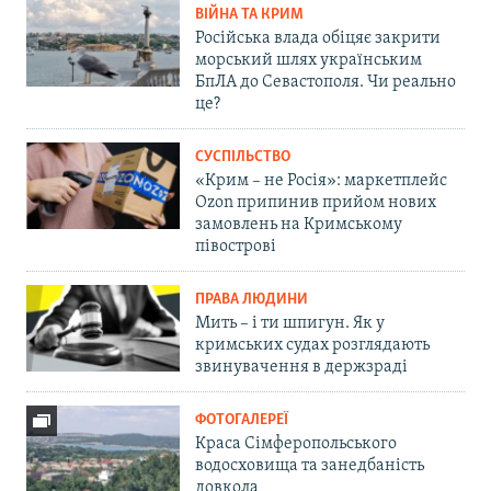
ВІЙНА ТА КРИМ
Російська влада обіцяє закрити
морський шлях українським
БпЛА до Севастополя. Чи реально
це?
СУСПІЛЬСТВО
«Крим – не Росія»: маркетплейс
Ozon припинив прийом нових
замовлень на Кримському
півострові
ПРАВА ЛЮДИНИ
Мить – і ти шпигун. Як у
кримських судах розглядають
звинувачення в держзраді
ФОТОГАЛЕРЕЇ
Краса Сімферопольського
водосховища та занедбаність
довкола