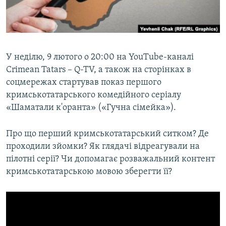
ВІДЕОУРОКИ «ELIFBE»
Русский
СВІДЧЕННЯ ОКУПАЦІЇ
Qırımtatar
УКРАЇНСЬКА ПРОБЛЕМА КРИМУ
У неділю, 9 лютого о 20:00 на YouTube-каналі
ДОЛУЧАЙСЯ!
ІНФОГРАФІКА
Crimean Tatars – Q-TV, а також на сторінках в
соцмережах стартував показ першого
кримськотатарського комедійного серіалу
«Шаматали к'оранта» («Гучна сімейка»).
Усі сайти RFE/RL
Про що перший кримськотатарський ситком? Де
проходили зйомки? Як глядачі відреагували на
пілотні серії? Чи допомагає розважальний контент
кримськотатарською мовою зберегти її?