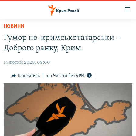
Доступність
посилання
Перейти
НОВИНИ
до
НОВИНИ
Гумор по-кримськотатарськи –
основного
ВОДА.КРИМ
матеріалу
Доброго ранку, Крим
ВІДЕО ТА ФОТО
Перейти
до
14 лютий 2020, 08:00
ПОЛІТИКА
основної
БЛОГИ
Поділитись
Читати без VPN
навігації
Перейти
ПОГЛЯД
до
ІНТЕРВ'Ю
пошуку
ВСЕ ЗА ДЕНЬ
СПЕЦПРОЕКТИ
ЯК ОБІЙТИ БЛОКУВАННЯ
ДЕПОРТАЦІЯ