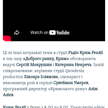
Ці та інші актуальні теми в студії
Радіо Крим.Реалії
в ток-шоу
«Доброго ранку, Крим»
обговорюють
ведучі
Сергій Мокрушин
і
Катерина Некреча
. Їхній
співрозмовник: керівник студії Qaradeniz
production
Ельзара Іслямова
, сценарист і
виконавець ролі в серіалі
Сулейман Умеров
,
програмний директор «Кримського дому»
Алім
Алієв
.
Крим.Реалії
у будні з 8.00 до 9.00. Трансляцію ефіру