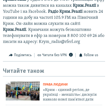
можна також дивитися на каналах
Крим.Реалії
в
YouTube і на Facebook.
Радіо Крим.Реалії
мовить 24
години на добу на частоті 105.9 FM на Північний
Крим. Он-лайн можна слухати на сайті
Крим.Реалії
. Кримчани можуть безкоштовно
телефонувати в ефір за номером 8 800 100 69 26 або
писати на адресу: Krym_radio@rferl.org
Поділитись
Читати без VPN
Follow us
Читайте також
ПРАВА ЛЮДИНИ
«Крим – єдиний регіон, де
українці – меншість»: дискусія
навколо нової пам'ятної дати