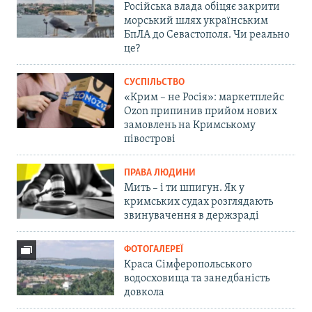
Російська влада обіцяє закрити
морський шлях українським
БпЛА до Севастополя. Чи реально
це?
СУСПІЛЬСТВО
«Крим – не Росія»: маркетплейс
Ozon припинив прийом нових
замовлень на Кримському
півострові
ПРАВА ЛЮДИНИ
Мить – і ти шпигун. Як у
кримських судах розглядають
звинувачення в держзраді
ФОТОГАЛЕРЕЇ
Краса Сімферопольського
водосховища та занедбаність
довкола