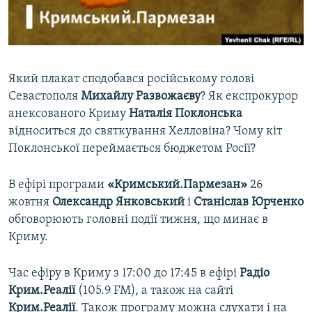
ВІДЕОУРОКИ «ELIFBE»
Русский
СВІДЧЕННЯ ОКУПАЦІЇ
Qırımtatar
УКРАЇНСЬКА ПРОБЛЕМА КРИМУ
Який плакат сподобався російському голові
ДОЛУЧАЙСЯ!
ІНФОГРАФІКА
Севастополя
Михайлу
Развожаєву
? Як експрокурор
анексованого Криму
Наталія Поклонська
відноситься до святкування Хелловіна? Чому кіт
Поклонської переймається бюджетом Росії?
Усі сайти RFE/RL
В ефірі програми
«Кримський.Пармезан»
26
жовтня
Олександр Янковський
і
Станіслав Юрченко
обговорюють головні події тижня, що минає в
Криму.
Час ефіру в Криму з 17:00 до 17:45 в ефірі
Радіо
Крим.Реалії
(105.9 FM), а також на сайті
Крим.Реалії
. Також програму можна слухати і на