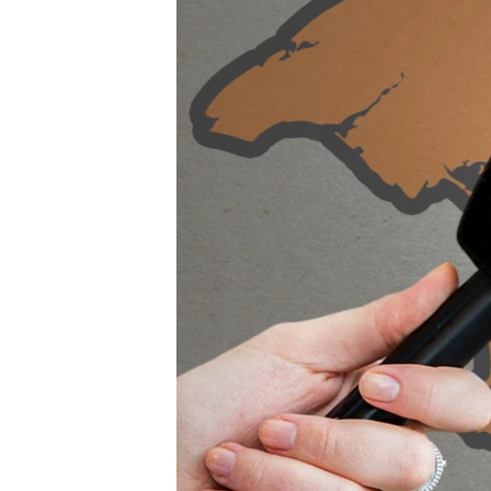
ВІДЕОУРОКИ «ELIFBE»
СВІДЧЕННЯ ОКУПАЦІЇ
УКРАЇНСЬКА ПРОБЛЕМА КРИМУ
ІНФОГРАФІКА