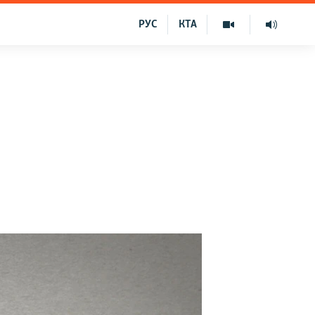
РУС
КТА