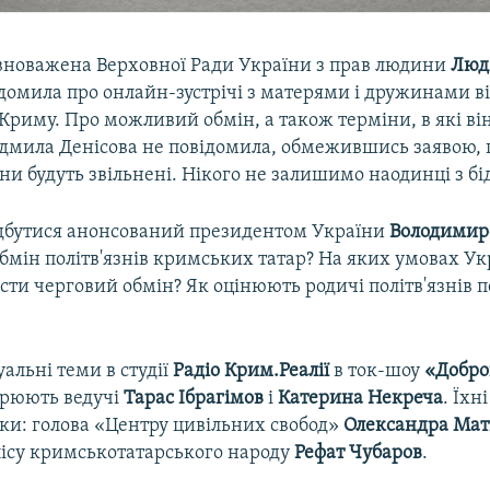
овноважена Верховної Ради України з прав людини
Люд
домила про онлайн-зустрічі з матерями і дружинами ві
з Криму. Про можливий обмін, а також терміни, в які в
юдмила Денісова не повідомила, обмежившись заявою, п
и будуть звільнені. Нікого не залишимо наодинці з бі
дбутися анонсований президентом України
Володими
бмін політв'язнів кримських татар? На яких умовах Укр
ти черговий обмін? Як оцінюють родичі політв'язнів 
уальні теми в студії
Радіо Крим.Реалії
в ток-шоу
«Добро
рюють ведучі
Тарас Ібрагімов
і
Катерина Некреча
. Їхні
ки: голова «Центру цивільних свобод»
Олександра Мат
ісу кримськотатарського народу
Рефат Чубаров
.