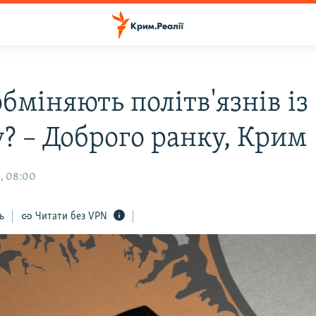
бміняють політв'язнів із
? – Доброго ранку, Крим
, 08:00
ь
Читати без VPN