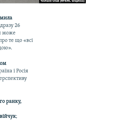
мила
дразу 26
ін може
ро те що «всі
дою».
ром
аїна і Росія
перспективу
го ранку,
війчук
;