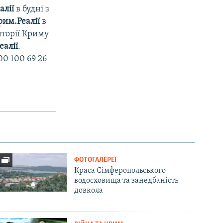
алії
в будні з
рим.Реалії
в
иторії Криму
еалії
.
0 100 69 26
ФОТОГАЛЕРЕЇ
Краса Сімферопольського
водосховища та занедбаність
довкола