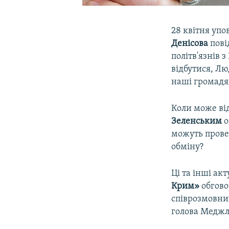
28 квітня уп
Денісова
пові
політв'язнів 
відбутися, Л
наші громадян
Коли може ві
Зеленським
о
можуть провес
обміну?
Ці та інші акт
Крим»
обгово
співрозмовни
голова Меджл