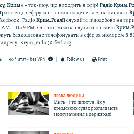
ку, Крим»
– ток-шоу, що виходить в ефірі
Радіо Крим.Ре
. Трансляцію ефіру можна також дивитися на каналах
К
Facebook. Радіо
Крим.Реалії
слухайте цілодобово на тер
8 АМ і 105.9 FМ. Онлайн можна слухати на сайті
Крим.Р
уть безкоштовно телефонувати в ефір за номером 8 80
 адресу: Krym_radio@rferl.org
ь
Читати без VPN
Follow us
Print
ПРАВА ЛЮДИНИ
Мить – і ти шпигун. Як у
кримських судах розглядають
звинувачення в держзраді