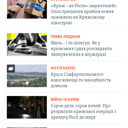
«Крим – не Росія»: маркетплейс
Ozon припинив прийом нових
замовлень на Кримському
півострові
ПРАВА ЛЮДИНИ
Мить – і ти шпигун. Як у
кримських судах розглядають
звинувачення в держзраді
ФОТОГАЛЕРЕЇ
Краса Сімферопольського
водосховища та занедбаність
довкола
ВІЙНА ТА КРИМ
Сорок днів, сорок ночей. Про
результати кримської операції з
примусу Росії до миру