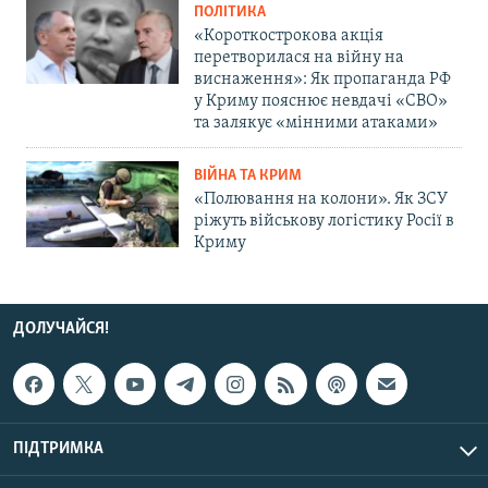
ПОЛІТИКА
«Короткострокова акція
перетворилася на війну на
виснаження»: Як пропаганда РФ
у Криму пояснює невдачі «СВО»
та залякує «мінними атаками»
ВІЙНА ТА КРИМ
«Полювання на колони». Як ЗСУ
ріжуть військову логістику Росії в
Криму
ДОЛУЧАЙСЯ!
ПІДТРИМКА