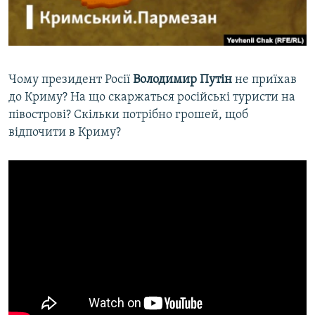
ВІДЕОУРОКИ «ELIFBE»
Русский
СВІДЧЕННЯ ОКУПАЦІЇ
Qırımtatar
УКРАЇНСЬКА ПРОБЛЕМА КРИМУ
Чому президент Росії
Володимир Путін
не приїхав
ДОЛУЧАЙСЯ!
ІНФОГРАФІКА
до Криму? На що скаржаться російські туристи на
півострові? Скільки потрібно грошей, щоб
відпочити в Криму?
Усі сайти RFE/RL