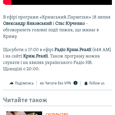
В ефірі програми «Кримський.Пармезан» 18 липня
Олександр Янковський
і
Стас Юрченко
–
обговорюють головні події тижня, що минає в
Криму.
Щосуботи о 17:00 в ефірі
Радіо Крим.Реалії
(648 АМ)
і на сайті
Крим.Реалії
. Також програму можна
слухати і на хвилях українського Радіо НВ.
Щонеділі о 20:00.
Поділитись
Читати без VPN
Follow us
Читайте також
СУСПІЛЬСТВО