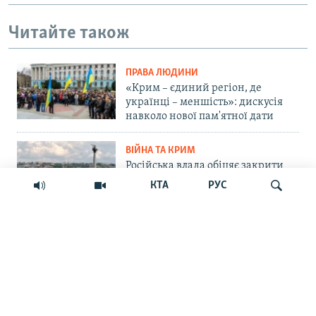
Читайте також
ПРАВА ЛЮДИНИ
«Крим – єдиний регіон, де
українці – меншість»: дискусія
навколо нової пам'ятної дати
ВІЙНА ТА КРИМ
Російська влада обіцяє закрити
морський шлях українським
КТА
РУС
БпЛА до Севастополя. Чи реально
це?
СУСПІЛЬСТВО
Шукати
«Крим – не Росія»: маркетплейс
Ozon припинив прийом нових
замовлень на Кримському
півострові