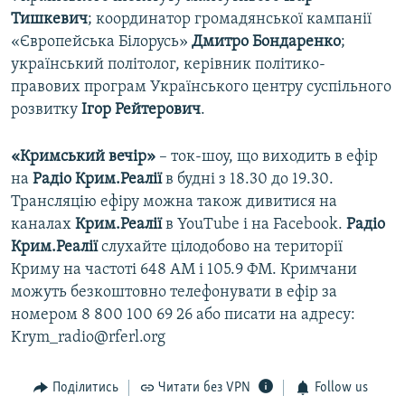
Тишкевич
; координатор громадянської кампанії
«Європейська Білорусь»
Дмитро Бондаренко
;
український політолог, керівник політико-
правових програм Українського центру суспільного
розвитку
Ігор Рейтерович
.
«Кримський вечір»
– ток-шоу, що виходить в ефір
на
Радіо Крим.Реалії
в будні з 18.30 до 19.30.
Трансляцію ефіру можна також дивитися на
каналах
Крим.Реалії
в YouTube і на Facebook.
Радіо
Крим.Реалії
слухайте цілодобово на території
Криму на частоті 648 АМ і 105.9 ФМ. Кримчани
можуть безкоштовно телефонувати в ефір за
номером 8 800 100 69 26 або писати на адресу:
Krym_radio@rferl.org
Поділитись
Читати без VPN
Follow us