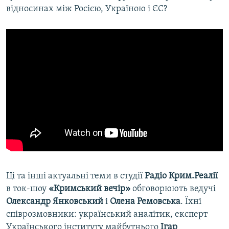
відносинах між Росією, Україною і ЄС?
Ці та інші актуальні теми в студії
Радіо Крим.Реалії
в ток-шоу
«Кримський вечір»
обговорюють ведучі
Олександр Янковський
і
Олена Ремовська
. Їхні
співрозмовники: український аналітик, експерт
Українського інституту майбутнього
Ігар