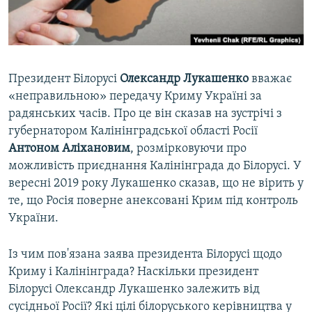
ВІДЕОУРОКИ «ELIFBE»
Русский
СВІДЧЕННЯ ОКУПАЦІЇ
Qırımtatar
УКРАЇНСЬКА ПРОБЛЕМА КРИМУ
Президент Білорусі
Олександр Лукашенко
вважає
ДОЛУЧАЙСЯ!
ІНФОГРАФІКА
«неправильною» передачу Криму Україні за
радянських часів. Про це він сказав на зустрічі з
губернатором Калінінградської області Росії
Антоном Аліхановим
, розмірковуючи про
Усі сайти RFE/RL
можливість приєднання Калінінграда до Білорусі. У
вересні 2019 року Лукашенко сказав, що не вірить у
те, що Росія поверне анексовані Крим під контроль
України.
Із чим пов'язана заява президента Білорусі щодо
Криму і Калінінграда? Наскільки президент
Білорусі Олександр Лукашенко залежить від
сусідньої Росії? Які цілі білоруського керівництва у