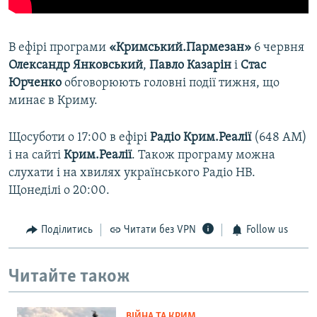
В ефірі програми
«Кримський.Пармезан»
6 червня
Олександр Янковський
,
Павло Казарін
і
Стас
Юрченко
обговорюють головні події тижня, що
минає в Криму.
Щосуботи о 17:00 в ефірі
Радіо Крим.Реалії
(648 АМ)
і на сайті
Крим.Реалії
. Також програму можна
слухати і на хвилях українського Радіо НВ.
Щонеділі о 20:00.
Поділитись
Читати без VPN
Follow us
Читайте також
ВІЙНА ТА КРИМ