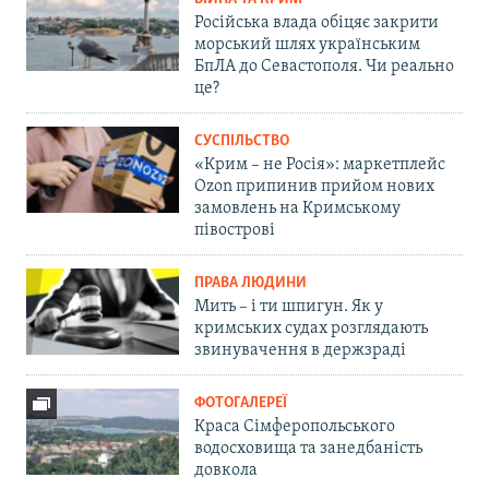
Російська влада обіцяє закрити
морський шлях українським
БпЛА до Севастополя. Чи реально
це?
СУСПІЛЬСТВО
«Крим – не Росія»: маркетплейс
Ozon припинив прийом нових
замовлень на Кримському
півострові
ПРАВА ЛЮДИНИ
Мить – і ти шпигун. Як у
кримських судах розглядають
звинувачення в держзраді
ФОТОГАЛЕРЕЇ
Краса Сімферопольського
водосховища та занедбаність
довкола