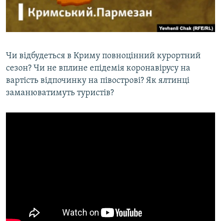
ВІДЕОУРОКИ «ELIFBE»
Русский
СВІДЧЕННЯ ОКУПАЦІЇ
Qırımtatar
УКРАЇНСЬКА ПРОБЛЕМА КРИМУ
Чи відбудеться в Криму повноцінний курортний
ДОЛУЧАЙСЯ!
ІНФОГРАФІКА
сезон? Чи не вплине епідемія коронавірусу на
вартість відпочинку на півострові? Як ялтинці
заманюватимуть туристів?
Усі сайти RFE/RL