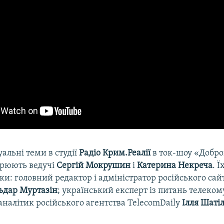
уальні теми в студії
Радіо Крим.Реалії
в ток-шоу «Добро
орюють ведучі
Сергій Мокрушин
і
Катерина Некреча
. Ї
и: головний редактор і адміністратор російського сай
ьдар Муртазін
; український експерт із питань телеком
 аналітик російського агентства TelecomDaily
Ілля Шаті