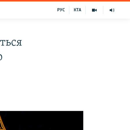
РУС
КТА
ться
о