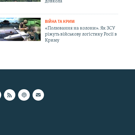
довкола
ВІЙНА ТА КРИМ
«Полювання на колони». Як ЗСУ
ріжуть військову логістику Росії в
Криму