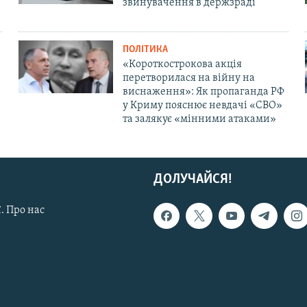
звинувачення в держзраді
ПОЛІТИКА
«Короткострокова акція
перетворилася на війну на
виснаження»: Як пропаганда РФ
у Криму пояснює невдачі «СВО»
та залякує «мінними атаками»
ДОЛУЧАЙСЯ!
. Про нас