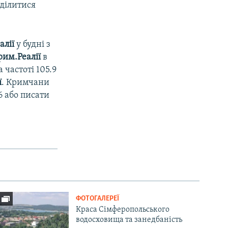
ділитися
алії
у будні з
рим.Реалії
в
 частоті 105.9
ї
. Кримчани
6 або писати
ФОТОГАЛЕРЕЇ
Краса Сімферопольського
водосховища та занедбаність