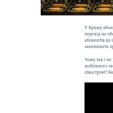
У Криму абон
перехід на о
абонентів до 
запевняють п
Чому так і не
мобільного зв
півострові? Я