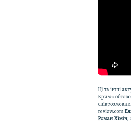
Ці та інші акт
Крим» обгов
співрозмовник
review.com
Ел
Роман Хіміч
;