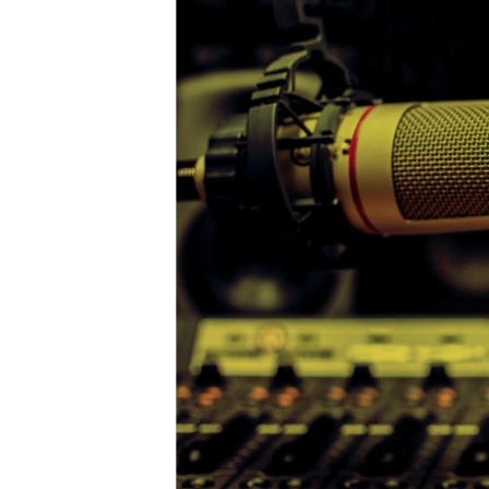
ВІДЕОУРОКИ «ELIFBE»
СВІДЧЕННЯ ОКУПАЦІЇ
УКРАЇНСЬКА ПРОБЛЕМА КРИМУ
ІНФОГРАФІКА