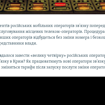
ентів російських мобільних операторів зв'язку попере
бслуговування місцевих телеком-операторів. Процедура
інших операторів відбудеться без зміни номера і безко
редставники влади.
 вдалося завести «велику четвірку» російських операто
'язку в Крим? Як працюватимуть нові оператори зв'язк
к зміняться тарифи після запуску послуги зміни операт