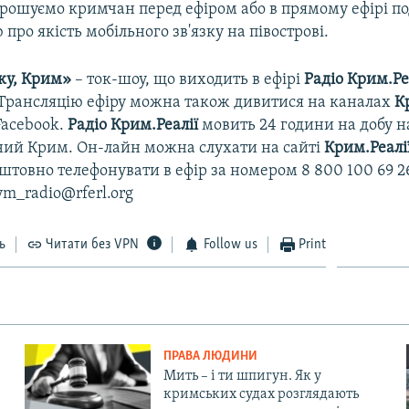
рошуємо кримчан перед ефіром або в прямому ефірі по
про якість мобільного зв'язку на півострові.
ку, Крим»
– ток-шоу, що виходить в ефірі
Радіо Крим.Ре
. Трансляцію ефіру можна також дивитися на каналах
К
Facebook.
Радіо Крим.Реалії
мовить 24 години на добу на
ний Крим. Он-лайн можна слухати на сайті
Крим.Реалі
товно телефонувати в ефір за номером 8 800 100 69 2
ym_radio@rferl.org
ь
Читати без VPN
Follow us
Print
ПРАВА ЛЮДИНИ
Мить – і ти шпигун. Як у
кримських судах розглядають