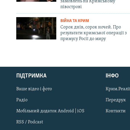
замовлень на Кримському
півострові
ВІЙНА ТА КРИМ
Сорок днів, сорок ночей. Про
результати кримської операції з
примусу Росії до миру
Русский
ПІДТРИМКА
ІНФО
Qırımtatar
Ваше відео і фото
Крим.Реалії
ДОЛУЧАЙСЯ!
Радіо
Передрук
Мобільний додаток Android | iOS
Контакти
RSS / Podcast