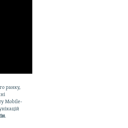
го ранку,
хні
ту Mobile-
унікацій
лін
.