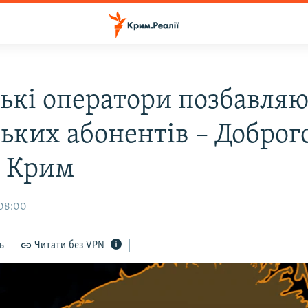
ські оператори позбавляю
ьких абонентів – Доброг
, Крим
 08:00
ь
Читати без VPN