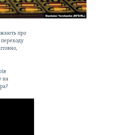
джають про
 переходу
штовно,
рів
у на
ора?