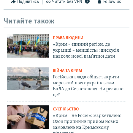
Поділитись
Читати без VPN
Follow us
Читайте також
ПРАВА ЛЮДИНИ
«Крим – єдиний регіон, де
українці – меншість»: дискусія
навколо нової пам'ятної дати
ВІЙНА ТА КРИМ
Російська влада обіцяє закрити
морський шлях українським
БпЛА до Севастополя. Чи реально
це?
СУСПІЛЬСТВО
«Крим – не Росія»: маркетплейс
Ozon припинив прийом нових
замовлень на Кримському