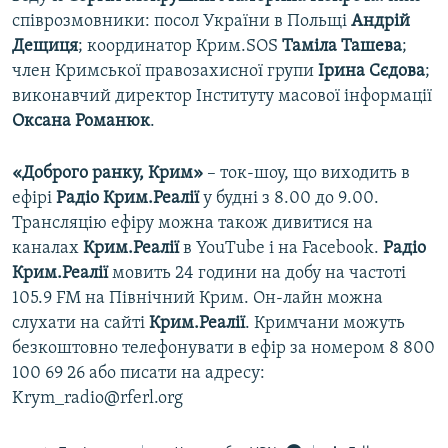
співрозмовники: посол України в Польщі
Андрій
Дещиця
; координатор Крим.SOS
Таміла Ташева
;
член Кримської правозахисної групи
Ірина
Сєдова
;
виконавчий директор Інституту масової інформації
Оксана Романюк
.
«Доброго ранку, Крим»
– ток-шоу, що виходить в
ефірі
Радіо Крим.Реалії
у будні з 8.00 до 9.00.
Трансляцію ефіру можна також дивитися на
каналах
Крим.Реалії
в YouTube і на Facebook.
Радіо
Крим.Реалії
мовить 24 години на добу на частоті
105.9 FM на Північний Крим. Он-лайн можна
слухати на сайті
Крим.Реалії
. Кримчани можуть
безкоштовно телефонувати в ефір за номером 8 800
100 69 26 або писати на адресу:
Krym_radio@rferl.org