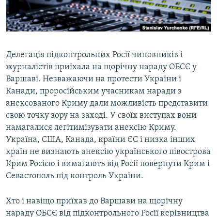
ВІДЕОУРОКИ «ELIFBE»
Русский
СВІДЧЕННЯ ОКУПАЦІЇ
Qırımtatar
УКРАЇНСЬКА ПРОБЛЕМА КРИМУ
Делегація підконтрольних Росії чиновників і
ДОЛУЧАЙСЯ!
ІНФОГРАФІКА
журналістів приїхала на щорічну нараду ОБСЄ у
Варшаві. Незважаючи на протести України і
Канади, проросійським учасникам наради з
анексованого Криму дали можливість представити
Усі сайти RFE/RL
свою точку зору на заході. У своїх виступах вони
намагалися легітимізувати анексію Криму.
Україна, США, Канада, країни ЄС і низка інших
країн не визнають анексію українського півострова
Крим Росією і вимагають від Росії повернути Крим і
Севастополь під контроль України.
Хто і навіщо приїхав до Варшави на щорічну
нараду ОБСЄ від підконтрольного Росії керівництва