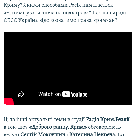
Криму? Якими способами Росія намагається
легітимізувати анексію півострова? І як на нараді
ОБСЄ Україна відстоюватиме права кримчан?
Ці та інші актуальні теми в студії
Радіо Крим.Реалії
в ток-шоу
«Доброго ранку, Крим»
обговорюють
ведучі
Сергій Мокрушин
і
Катерина Некреча.
Їхні