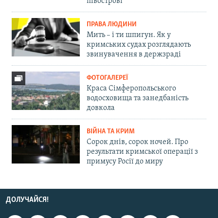
півострові
ПРАВА ЛЮДИНИ
Мить – і ти шпигун. Як у
кримських судах розглядають
звинувачення в держзраді
ФОТОГАЛЕРЕЇ
Краса Сімферопольського
водосховища та занедбаність
довкола
ВІЙНА ТА КРИМ
Сорок днів, сорок ночей. Про
результати кримської операції з
примусу Росії до миру
ДОЛУЧАЙСЯ!