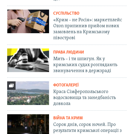
СУСПІЛЬСТВО
«Крим – не Росія»: маркетплейс
Ozon припинив прийом нових
замовлень на Кримському
півострові
ПРАВА ЛЮДИНИ
Мить – і ти шпигун. Як у
кримських судах розглядають
звинувачення в держзраді
ФОТОГАЛЕРЕЇ
Краса Сімферопольського
водосховища та занедбаність
довкола
ВІЙНА ТА КРИМ
Сорок днів, сорок ночей. Про
результати кримської операції з