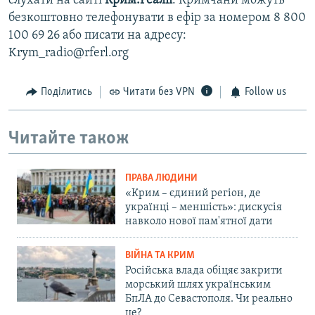
слухати на сайті
Крим.Реалії
. Кримчани можуть
безкоштовно телефонувати в ефір за номером 8 800
100 69 26 або писати на адресу:
Krym_radio@rferl.org
Поділитись
Читати без VPN
Follow us
Читайте також
ПРАВА ЛЮДИНИ
«Крим – єдиний регіон, де
українці – меншість»: дискусія
навколо нової пам'ятної дати
ВІЙНА ТА КРИМ
Російська влада обіцяє закрити
морський шлях українським
БпЛА до Севастополя. Чи реально
це?