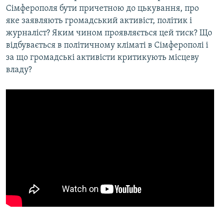
Сімферополя бути причетною до цькування, про
яке заявляють громадський активіст, політик і
журналіст? Яким чином проявляється цей тиск? Що
відбувається в політичному кліматі в Сімферополі і
за що громадські активісти критикують місцеву
владу?