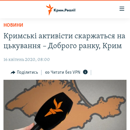
Доступність
посилання
Перейти
НОВИНИ
до
НОВИНИ
Кримські активісти скаржаться на
основного
ВОДА.КРИМ
матеріалу
цькування – Доброго ранку, Крим
ВІДЕО ТА ФОТО
Перейти
до
16 квітень 2020, 08:00
ПОЛІТИКА
основної
БЛОГИ
Поділитись
Читати без VPN
навігації
Перейти
ПОГЛЯД
до
ІНТЕРВ'Ю
пошуку
ВСЕ ЗА ДЕНЬ
СПЕЦПРОЕКТИ
ЯК ОБІЙТИ БЛОКУВАННЯ
ДЕПОРТАЦІЯ