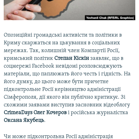
ВІДЕОУРОКИ «ELIFBE»
Русский
СВІДЧЕННЯ ОКУПАЦІЇ
Qırımtatar
УКРАЇНСЬКА ПРОБЛЕМА КРИМУ
Опозиційні громадські активісти та політики в
ДОЛУЧАЙСЯ!
ІНФОГРАФІКА
Криму скаржаться на цькування в соціальних
мережах. Так, колишній член Компартії Росії,
кримський політик
Степан Кіскін
заявляє, що в
соцмережі Facebook невідомі розповсюджують
Усі сайти RFE/RL
матеріали, що паплюжать його честь і гідність. На
його думку, до цього може бути причетне
підконтрольне Росії керівництво адміністрації
Сімферополя, дії якого він публічно критикує. Зі
схожими заявами виступив засновник відеоблогу
CrimeaDays
Олег Кочеров
і російська журналістка
Оксана Якубець
.
Чи може підконтрольна Росії адміністрація