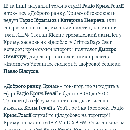
Ці та інші актуальні теми в студії
Радіо Крим.Реалії
в ток-шоу «Доброго ранку, Крим» обговорюють
ведучі
Тарас Ібрагімов
і
Катерина Некреча
. Їхні
співрозмовники: кримський політик, колишній
член КПРФ Степан Кіскін; громадський активіст у
Криму, засновник відеоблогу CrimeaDays Олег
Кочеров; кримський історик і політолог
Дмитро
Омельчук
, директор технологічних проєктів
«Internews Україна», експерт із цифрової безпеки
Павло Білоусов
.
«Доброго ранку, Крим»
– ток-шоу, що виходить в
ефірі
Радіо Крим.Реалії
в будні з 8.00 до 9.00.
Трансляцію ефіру можна також дивитися на
каналах
Крим.Реалії
в YouTube і на Facebook. Радіо
Крим.Реалії
слухайте цілодобово на території
Криму на частоті 648 АМ і 105.9 FМ. Онлайн можна