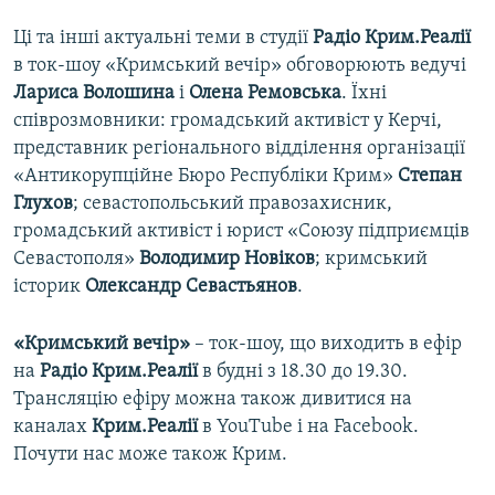
Ці та інші актуальні теми в студії
Радіо Крим.Реалії
в ток-шоу «Кримський вечір» обговорюють ведучі
Лариса Волошина
і
Олена Ремовська
. Їхні
співрозмовники: громадський активіст у Керчі,
представник регіонального відділення організації
«Антикорупційне Бюро Республіки Крим»
Степан
Глухов
; севастопольський правозахисник,
громадський активіст і юрист «Союзу підприємців
Севастополя»
Володимир
Новіков
; кримський
історик
Олександр
Севастьянов
.
«Кримський вечір»
– ток-шоу, що виходить в ефір
на
Радіо Крим.Реалії
в будні з 18.30 до 19.30.
Трансляцію ефіру можна також дивитися на
каналах
Крим.Реалії
в YouTube і на Facebook.
Почути нас може також Крим.