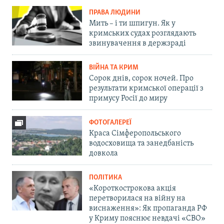
ПРАВА ЛЮДИНИ
Мить – і ти шпигун. Як у
кримських судах розглядають
звинувачення в держзраді
ВІЙНА ТА КРИМ
Сорок днів, сорок ночей. Про
результати кримської операції з
примусу Росії до миру
ФОТОГАЛЕРЕЇ
Краса Сімферопольського
водосховища та занедбаність
довкола
ПОЛІТИКА
«Короткострокова акція
перетворилася на війну на
виснаження»: Як пропаганда РФ
у Криму пояснює невдачі «СВО»