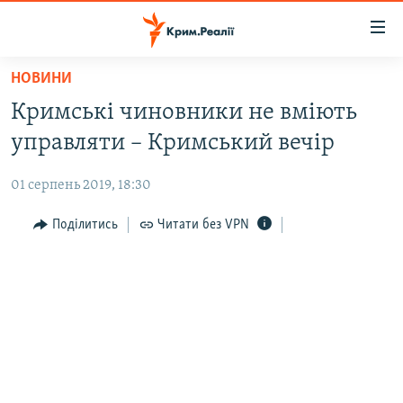
Доступність
посилання
Перейти
НОВИНИ
до
НОВИНИ
Кримські чиновники не вміють
основного
ВОДА.КРИМ
матеріалу
управляти – Кримський вечір
ВІДЕО ТА ФОТО
Перейти
до
01 серпень 2019, 18:30
ПОЛІТИКА
основної
БЛОГИ
Поділитись
Читати без VPN
навігації
Перейти
ПОГЛЯД
до
ІНТЕРВ'Ю
пошуку
ВСЕ ЗА ДЕНЬ
СПЕЦПРОЕКТИ
ЯК ОБІЙТИ БЛОКУВАННЯ
ДЕПОРТАЦІЯ