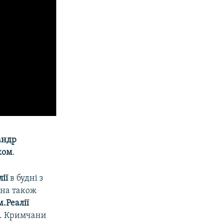
андр
ком
.
лії
в будні з
жна також
.Реалії
М. Кримчани