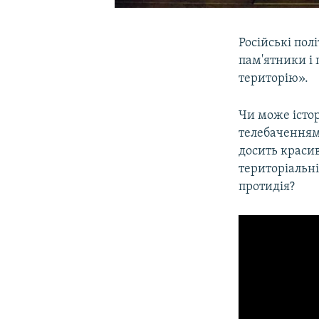
Російські по
пам'ятники і
територію».
Чи може істор
телебаченням 
досить красив
територіальні
протидія?