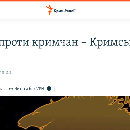
проти кримчан – Кримс
 18:00
ь
Читати без VPN