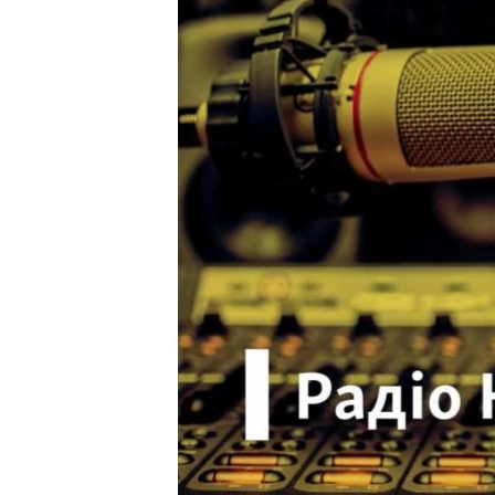
ВІДЕОУРОКИ «ELIFBE»
СВІДЧЕННЯ ОКУПАЦІЇ
УКРАЇНСЬКА ПРОБЛЕМА КРИМУ
ІНФОГРАФІКА