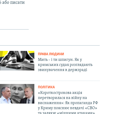
6 або писати
ПРАВА ЛЮДИНИ
Мить – і ти шпигун. Як у
кримських судах розглядають
звинувачення в держзраді
ПОЛІТИКА
«Короткострокова акція
перетворилася на війну на
виснаження»: Як пропаганда РФ
у Криму пояснює невдачі «СВО»
та залякує «мінними атаками»