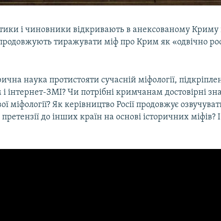
літики і чиновники відкривають в анексованому Криму 
 продовжують тиражувати міф про Крим як «одвічно ро
ична наука протистояти сучасній міфології, підкріпле
і інтернет-ЗМІ? Чи потрібні кримчанам достовірні зн
ої міфології? Як керівництво Росії продовжує озвучуват
 претензії до інших країн на основі історичних міфів? І