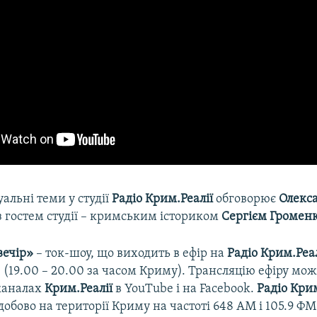
уальні теми у студії
Радіо Крим.Реалії
обговорює
Олекс
з гостем студії – кримським істориком
Сергієм Громен
вечір»
– ток-шоу, що виходить в ефір на
Радіо Крим.Реа
0 (19.00 – 20.00 за часом Криму). Трансляцію ефіру мо
каналах
Крим.Реалії
в YouTube і на Facebook.
Радіо Крим
добово на території Криму на частоті 648 АМ і 105.9 Ф