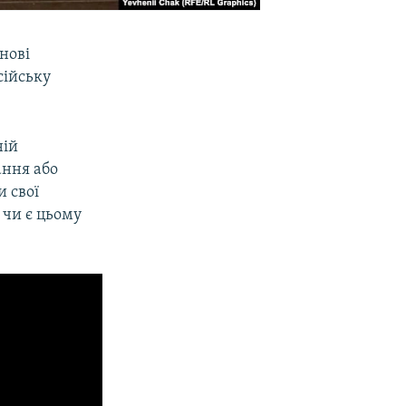
нові
сійську
ній
ання або
и свої
 чи є цьому