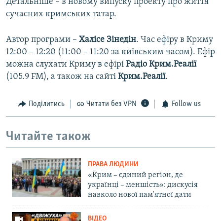
Детальніше – в новому випуску проекту про життя
сучасних кримських татар.
Автор програми –
Халісе Зінедін
. Час ефіру в Криму
12:00 – 12:20 (11:00 – 11:20 за київським часом). Ефір
можна слухати Криму в ефірі
Радіо Крим.Реалії
(105.9 FM), а також на сайті
Крим.Реалії
.
Поділитись
Читати без VPN
Follow us
Читайте також
ПРАВА ЛЮДИНИ
«Крим – єдиний регіон, де
українці – меншість»: дискусія
навколо нової пам'ятної дати
ВІДЕО