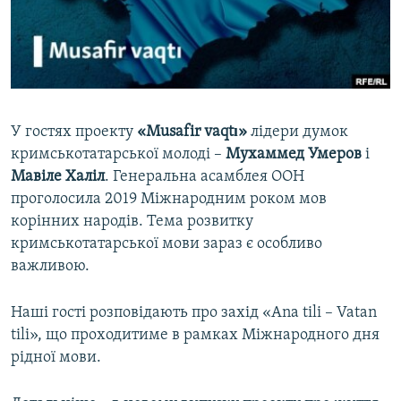
ВІДЕОУРОКИ «ELIFBE»
Русский
СВІДЧЕННЯ ОКУПАЦІЇ
Qırımtatar
УКРАЇНСЬКА ПРОБЛЕМА КРИМУ
ДОЛУЧАЙСЯ!
ІНФОГРАФІКА
У гостях проекту
«Musafir vaqtı»
лідери думок
кримськотатарської молоді –
Мухаммед Умеров
і
Мавіле Халіл​
. Генеральна асамблея ООН
Усі сайти RFE/RL
проголосила 2019 Міжнародним роком мов
корінних народів. Тема розвитку
кримськотатарської мови зараз є особливо
важливою.
Наші гості розповідають про захід «Ana tili – Vatan
tili», що проходитиме в рамках Міжнародного дня
рідної мови.