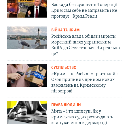
Блокада без сухопутної операції:
Крим сам себе не заправить і не
прогодує | Крим.Реалії
ВІЙНА ТА КРИМ
Російська влада обіцяє закрити
морський шлях українським
БпЛА до Севастополя. Чи реально
це?
СУСПІЛЬСТВО
«Крим – не Росія»: маркетплейс
Ozon припинив прийом нових
замовлень на Кримському
півострові
ПРАВА ЛЮДИНИ
Мить – і ти шпигун. Як у
кримських судах розглядають
звинувачення в держзраді