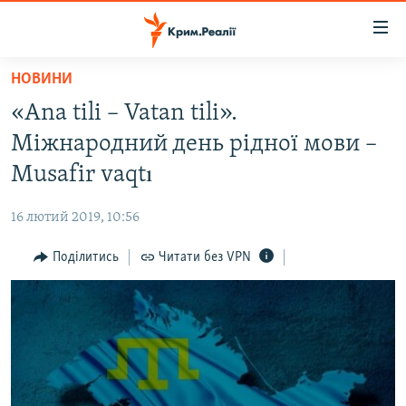
Доступність
посилання
Перейти
НОВИНИ
до
НОВИНИ
«Ana tili – Vatan tili».
основного
ВОДА.КРИМ
матеріалу
Міжнародний день рідної мови –
ВІДЕО ТА ФОТО
Перейти
Musafir vaqtı
до
ПОЛІТИКА
основної
16 лютий 2019, 10:56
БЛОГИ
навігації
Перейти
Поділитись
Читати без VPN
ПОГЛЯД
до
ІНТЕРВ'Ю
пошуку
ВСЕ ЗА ДЕНЬ
СПЕЦПРОЕКТИ
ЯК ОБІЙТИ БЛОКУВАННЯ
ДЕПОРТАЦІЯ