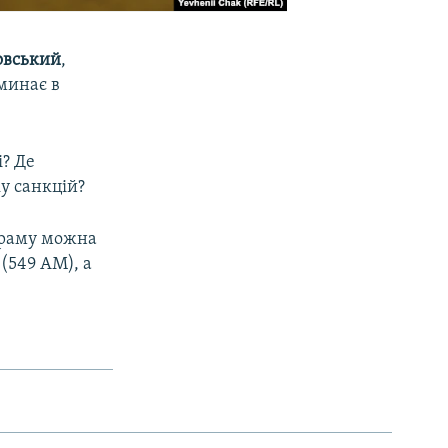
овський
,
минає в
і? Де
у санкцій?
ограму можна
 (549 АМ), а