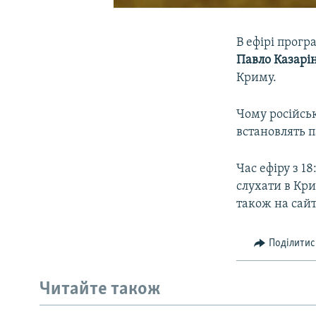
В ефірі прог
Павло Казарі
Криму.
Чому російськ
встановлять п
Час ефіру з 1
слухати в Кр
також на сай
Поділитис
Читайте також