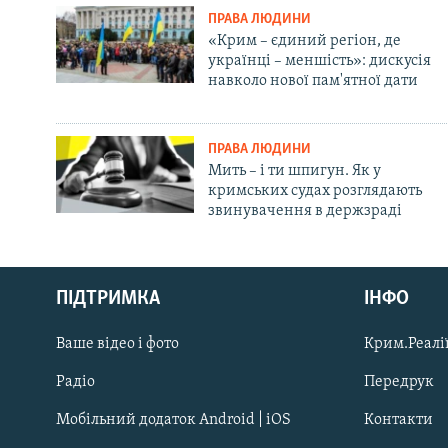
ПРАВА ЛЮДИНИ
«Крим – єдиний регіон, де
українці – меншість»: дискусія
навколо нової пам'ятної дати
ПРАВА ЛЮДИНИ
Мить – і ти шпигун. Як у
кримських судах розглядають
звинувачення в держзраді
Русский
ПІДТРИМКА
ІНФО
Qırımtatar
Ваше відео і фото
Крим.Реалії
ДОЛУЧАЙСЯ!
Радіо
Передрук
Мобільний додаток Android | iOS
Контакти