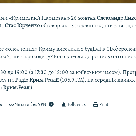
рами «Кримський.Пармезан» 26 жовтня
Олександр Янк
н
і
Стас Юрченко
обговорюють головні події тижня, що 
е «ополчення» Криму виселили з будівлі в Сімферопол
ам`ятник крокодилу? Кого внесли до російського списк
8:30 до 19:00 (з 17:30 до 18:00 за київським часом). Пр
иму на
Радіо Крим.Реалії
(105.9 FM), на середніх хвилях
ті
Крим.Реалії
.
ь
Читати без VPN
Follow us
Print