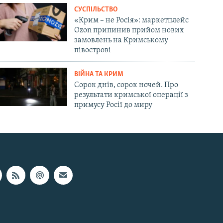
СУСПІЛЬСТВО
«Крим – не Росія»: маркетплейс
Ozon припинив прийом нових
замовлень на Кримському
півострові
ВІЙНА ТА КРИМ
Сорок днів, сорок ночей. Про
результати кримської операції з
примусу Росії до миру