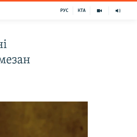
РУС
КТА
ні
мезан