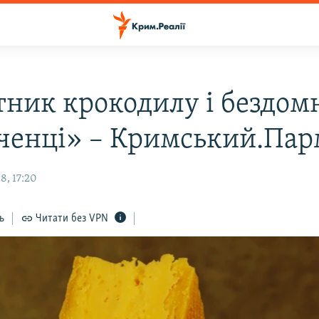
тник крокодилу і бездом
ченці» – Кримський.Пар
8, 17:20
ь
Читати без VPN