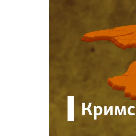
ВІДЕОУРОКИ «ELIFBE»
СВІДЧЕННЯ ОКУПАЦІЇ
УКРАЇНСЬКА ПРОБЛЕМА КРИМУ
ІНФОГРАФІКА