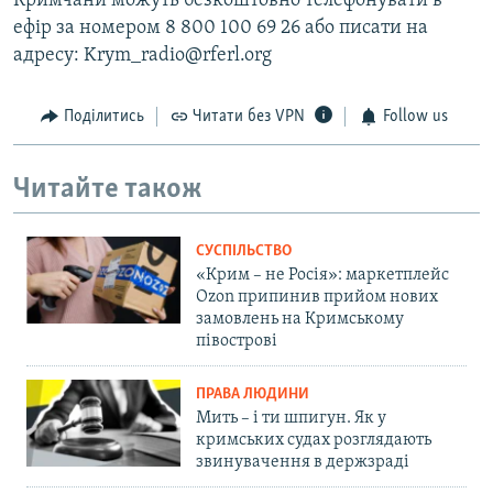
Кримчани можуть безкоштовно телефонувати в
ефір за номером 8 800 100 69 26 або писати на
адресу: Krym_radio@rferl.org
Поділитись
Читати без VPN
Follow us
Читайте також
СУСПІЛЬСТВО
«Крим – не Росія»: маркетплейс
Ozon припинив прийом нових
замовлень на Кримському
півострові
ПРАВА ЛЮДИНИ
Мить – і ти шпигун. Як у
кримських судах розглядають
звинувачення в держзраді