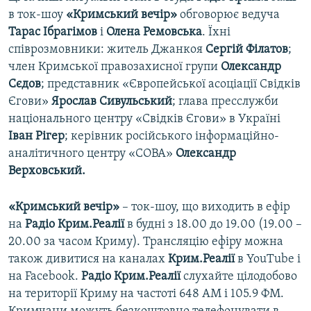
в ток-шоу
«Кримський вечір»
обговорює ведуча
Тарас Ібрагімов
і
Олена Ремовська
​. Їхні
співрозмовники: житель Джанкоя
Сергій Філатов
;
член Кримської правозахисної групи
Олександр
Сєдов
; представник «Європейської асоціації Свідків
Єгови»
Ярослав Сивульський
; глава пресслужби
національного центру «Свідків Єгови» в Україні
Іван Рігер
; керівник російського інформаційно-
аналітичного центру «СОВА»
Олександр
Верховський.
«Кримський вечір»
– ток-шоу, що виходить в ефір
на
Радіо Крим.Реалії
в будні з 18.00 до 19.00 (19.00 –
20.00 за часом Криму). Трансляцію ефіру можна
також дивитися на каналах
Крим.Реалії
в YouTube і
на Facebook.
Радіо Крим.Реалії
слухайте цілодобово
на території Криму на частоті 648 АМ і 105.9 ФМ.