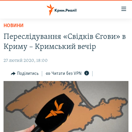
Доступність
посилання
Перейти
НОВИНИ
до
НОВИНИ
Переслідування «Свідків Єгови» в
основного
ВОДА.КРИМ
матеріалу
Криму – Кримський вечір
ВІДЕО ТА ФОТО
Перейти
до
27 лютий 2020, 18:00
ПОЛІТИКА
основної
БЛОГИ
Поділитись
Читати без VPN
навігації
Перейти
ПОГЛЯД
до
ІНТЕРВ'Ю
пошуку
ВСЕ ЗА ДЕНЬ
СПЕЦПРОЕКТИ
ЯК ОБІЙТИ БЛОКУВАННЯ
ДЕПОРТАЦІЯ