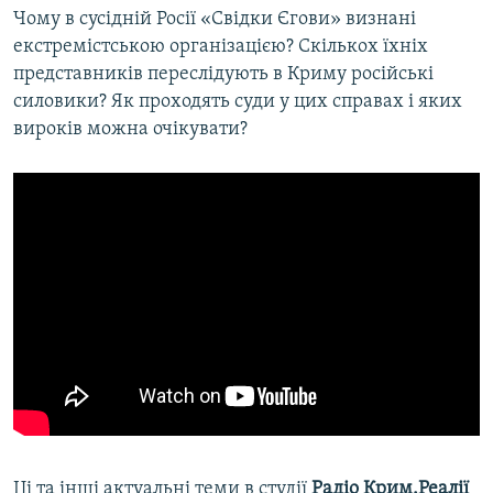
Чому в сусідній Росії «Свідки Єгови» визнані
екстремістською організацією? Скількох їхніх
представників переслідують в Криму російські
силовики? Як проходять суди у цих справах і яких
вироків можна очікувати?
Ці та інші актуальні теми в студії
Радіо Крим.Реалії