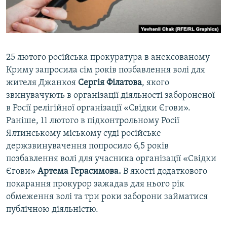
ВІДЕОУРОКИ «ELIFBE»
Русский
СВІДЧЕННЯ ОКУПАЦІЇ
Qırımtatar
УКРАЇНСЬКА ПРОБЛЕМА КРИМУ
25 лютого російська прокуратура в анексованому
ДОЛУЧАЙСЯ!
ІНФОГРАФІКА
Криму запросила сім років позбавлення волі для
жителя Джанкоя
Сергія Філатова
, якого
звинувачують в організації діяльності забороненої
в Росії релігійної організації «Свідки Єгови».
Усі сайти RFE/RL
Раніше, 11 лютого в підконтрольному Росії
Ялтинському міському суді російське
держзвинувачення попросило 6,5 років
позбавлення волі для учасника організації «Свідки
Єгови»
Артема Герасимова.
В якості додаткового
покарання прокурор зажадав для нього рік
обмеження волі та три роки заборони займатися
публічною діяльністю.