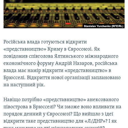
ВІДЕОУРОКИ «ELIFBE»
Русский
СВІДЧЕННЯ ОКУПАЦІЇ
Qırımtatar
УКРАЇНСЬКА ПРОБЛЕМА КРИМУ
ДОЛУЧАЙСЯ!
ІНФОГРАФІКА
Російська влада готуються відкрити
«представництво» Криму в Євросоюзі. Як
повідомив співголова Ялтинського міжнародного
Усі сайти RFE/RL
економічного форуму Андрій Назаров, російська
влада має намір відкрити «представництво» в
Брюсселі. Відкриття нової організації заплановано
на наступний рік.
Навіщо потрібно «представництво» анексованого
півострова в Брюсселі? Чи зможе воно впливати на
порядок денний у Євросоюзі? Що вийшло з ідеї
відкрити таке представництво для «Л/ДНР»? І як