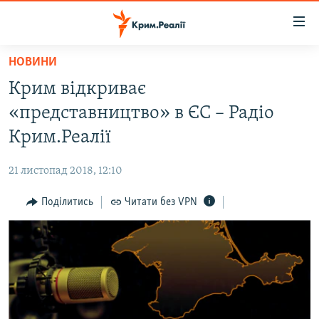
Доступність
посилання
Перейти
НОВИНИ
до
НОВИНИ
Крим відкриває
основного
ВОДА.КРИМ
матеріалу
«представництво» в ЄС – Радіо
ВІДЕО ТА ФОТО
Перейти
Крим.Реалії
до
ПОЛІТИКА
основної
21 листопад 2018, 12:10
БЛОГИ
навігації
Перейти
Поділитись
Читати без VPN
ПОГЛЯД
до
ІНТЕРВ'Ю
пошуку
ВСЕ ЗА ДЕНЬ
СПЕЦПРОЕКТИ
ЯК ОБІЙТИ БЛОКУВАННЯ
ДЕПОРТАЦІЯ