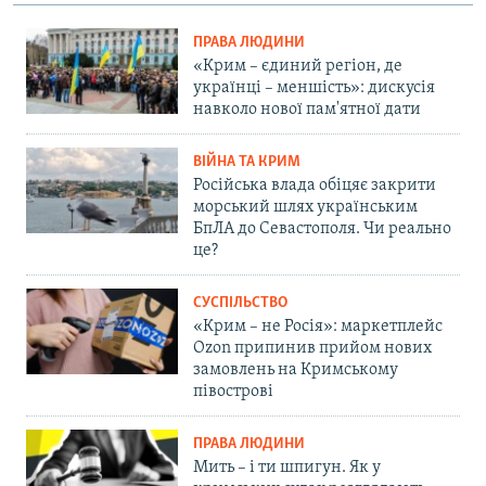
ПРАВА ЛЮДИНИ
«Крим – єдиний регіон, де
українці – меншість»: дискусія
навколо нової пам'ятної дати
ВІЙНА ТА КРИМ
Російська влада обіцяє закрити
морський шлях українським
БпЛА до Севастополя. Чи реально
це?
СУСПІЛЬСТВО
«Крим – не Росія»: маркетплейс
Ozon припинив прийом нових
замовлень на Кримському
півострові
ПРАВА ЛЮДИНИ
Мить – і ти шпигун. Як у