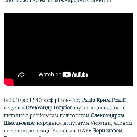
таке можливо на тлі міжнародних санкцій?
Із 12.10 до 12.40 в ефірі ток-шоу
Радіо Крим.Реалії
ведучий
Олександр Голубов
шукає відповіді на ці
питання з російським політологом
Олександром
Шмельовим
; народним депутатом України, членом
постійної делегації України в ПАРЄ
Бориславом