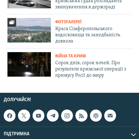
кримських судах розглядають
звинувачення в держзраді
ФОТОГАЛЕРЕЇ
Краса Сімферопольського
водосховища та занедбаність
довкола
ВІЙНА ТА КРИМ
Сорок днів, сорок ночей. Про
результати кримської операції з
примусу Росії до миру
ДОЛУЧАЙСЯ!
ПІДТРИМКА