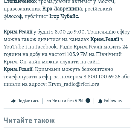
Степанченко
; громадський активіст у Москві,
правозахисник
Віра Лаврешина
; російський
філософ, публіцист
Ігор Чубайс
.
Крим.Реалії
у будні з 8.00 до 9.00. Трансляцію ефіру
можна також дивитися на каналах
Крим.Реалії
в
YouTube і на Facebook. Радіо Крим.Реалії мовить 24
години на добу на частоті 105.9 FM на Північний
Крим. Он-лайн можна слухати на сайті
Крим.Реалії
. Кримчани можуть безкоштовно
телефонувати в ефір за номером 8 800 100 69 26 або
писати на адресу: Krym_radio@rferl.org
Поділитись
Читати без VPN
Follow us
Читайте також