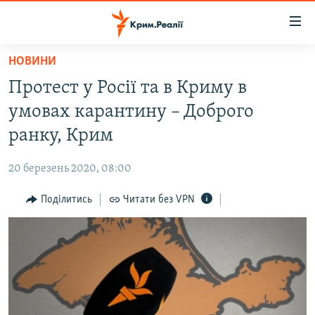
Доступність
посилання
Перейти
НОВИНИ
до
НОВИНИ
Протест у Росії та в Криму в
основного
ВОДА.КРИМ
матеріалу
умовах карантину – Доброго
ВІДЕО ТА ФОТО
Перейти
ранку, Крим
до
ПОЛІТИКА
основної
20 березень 2020, 08:00
БЛОГИ
навігації
Перейти
Поділитись
Читати без VPN
ПОГЛЯД
до
ІНТЕРВ'Ю
пошуку
ВСЕ ЗА ДЕНЬ
СПЕЦПРОЕКТИ
ЯК ОБІЙТИ БЛОКУВАННЯ
ДЕПОРТАЦІЯ