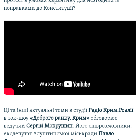
протест в умовах карантину для незгодних із
поправками до Конституції?
Ці та інші актуальні теми в студії
Радіо Крим.Реалії
в ток-шоу
«Доброго ранку, Крим»
обговорює
ведучий
Сергій Мокрушин
. Його співрозмовники:
ексдепутат Алуштинської міськради
Павло