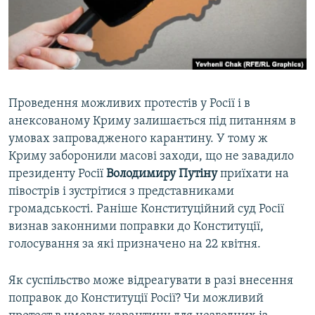
ВІДЕОУРОКИ «ELIFBE»
Русский
СВІДЧЕННЯ ОКУПАЦІЇ
Qırımtatar
УКРАЇНСЬКА ПРОБЛЕМА КРИМУ
ДОЛУЧАЙСЯ!
ІНФОГРАФІКА
Проведення можливих протестів у Росії і в
анексованому Криму залишається під питанням в
умовах запровадженого карантину. У тому ж
Усі сайти RFE/RL
Криму заборонили масові заходи, що не завадило
президенту Росії
Володимиру Путіну
приїхати на
півострів і зустрітися з представниками
громадськості. Раніше Конституційний суд Росії
визнав законними поправки до Конституції,
голосування за які призначено на 22 квітня.
Як суспільство може відреагувати в разі внесення
поправок до Конституції Росії? Чи можливий