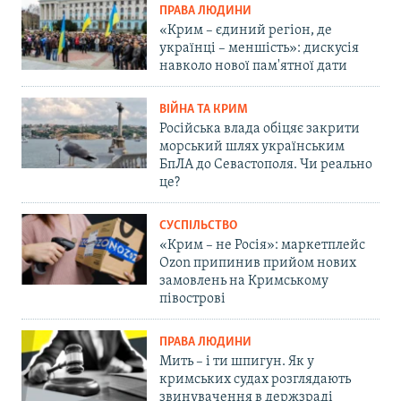
ПРАВА ЛЮДИНИ
«Крим – єдиний регіон, де
українці – меншість»: дискусія
навколо нової пам'ятної дати
ВІЙНА ТА КРИМ
Російська влада обіцяє закрити
морський шлях українським
БпЛА до Севастополя. Чи реально
це?
СУСПІЛЬСТВО
«Крим – не Росія»: маркетплейс
Ozon припинив прийом нових
замовлень на Кримському
півострові
ПРАВА ЛЮДИНИ
Мить – і ти шпигун. Як у
кримських судах розглядають
звинувачення в держзраді