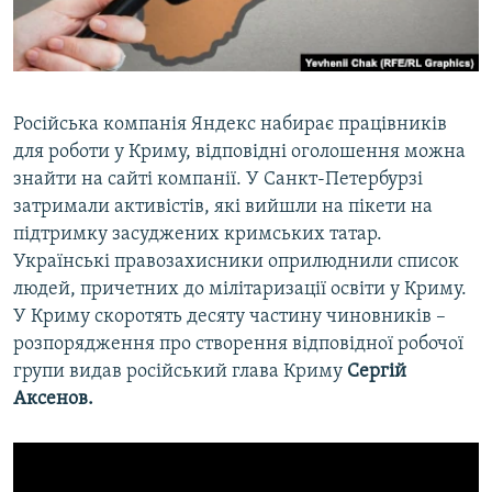
ВІДЕОУРОКИ «ELIFBE»
Русский
СВІДЧЕННЯ ОКУПАЦІЇ
Qırımtatar
УКРАЇНСЬКА ПРОБЛЕМА КРИМУ
Російська компанія Яндекс набирає працівників
ДОЛУЧАЙСЯ!
ІНФОГРАФІКА
для роботи у Криму, відповідні оголошення можна
знайти на сайті компанії. У Санкт-Петербурзі
затримали активістів, які вийшли на пікети на
підтримку засуджених кримських татар.
Усі сайти RFE/RL
Українські правозахисники оприлюднили список
людей, причетних до мілітаризації освіти у Криму.
У Криму скоротять десяту частину чиновників –
розпорядження про створення відповідної робочої
групи видав російський глава Криму
Сергій
Аксенов.