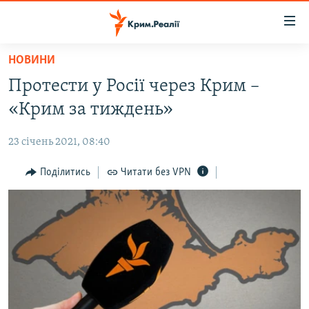
Доступність
посилання
Перейти
НОВИНИ
до
НОВИНИ
Протести у Росії через Крим –
основного
ВОДА.КРИМ
матеріалу
«Крим за тиждень»
ВІДЕО ТА ФОТО
Перейти
до
23 січень 2021, 08:40
ПОЛІТИКА
основної
БЛОГИ
Поділитись
Читати без VPN
навігації
Перейти
ПОГЛЯД
до
ІНТЕРВ'Ю
пошуку
ВСЕ ЗА ДЕНЬ
СПЕЦПРОЕКТИ
ЯК ОБІЙТИ БЛОКУВАННЯ
ДЕПОРТАЦІЯ