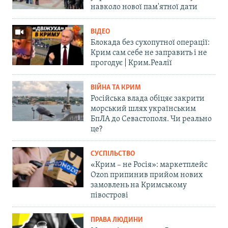
навколо нової пам'ятної дати
ВІДЕО
Блокада без сухопутної операції:
Крим сам себе не заправить і не
прогодує | Крим.Реалії
ВІЙНА ТА КРИМ
Російська влада обіцяє закрити
морський шлях українським
БпЛА до Севастополя. Чи реально
це?
СУСПІЛЬСТВО
«Крим – не Росія»: маркетплейс
Ozon припинив прийом нових
замовлень на Кримському
півострові
ПРАВА ЛЮДИНИ