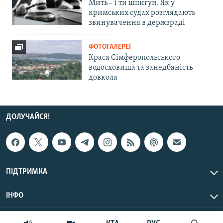
Мить – і ти шпигун. Як у
кримських судах розглядають
звинувачення в держзраді
ФОТОГАЛЕРЕЇ
Краса Сімферопольського
водосховища та занедбаність
довкола
ДОЛУЧАЙСЯ!
ПІДТРИМКА
ІНФО
© Крим.Реалії, 2026 | Усі права застережено.