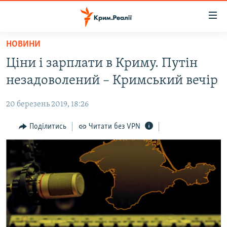
Доступність
посилання
Перейти
НОВИНИ
до
НОВИНИ
Ціни і зарплати в Криму. Путін
основного
ВОДА.КРИМ
матеріалу
незадоволений – Кримський вечір
ВІДЕО ТА ФОТО
Перейти
до
20 березень 2019, 18:26
ПОЛІТИКА
основної
БЛОГИ
Поділитись
Читати без VPN
навігації
Перейти
ПОГЛЯД
до
ІНТЕРВ'Ю
пошуку
ВСЕ ЗА ДЕНЬ
СПЕЦПРОЕКТИ
ЯК ОБІЙТИ БЛОКУВАННЯ
ДЕПОРТАЦІЯ