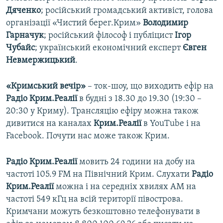
Дяченко
; російський громадський активіст, голова
організації «Чистий берег.Крим»
Володимир
Гарначук
; російський філософ і публіцист
Ігор
Чубайс
; український економічний експерт
Євген
Невмержицький
.
«Кримський вечір»
– ток-шоу, що виходить ефір на
Радіо Крим.Реалії
в будні з 18.30 до 19.30 (19:30 –
20:30 у Криму). Трансляцію ефіру можна також
дивитися на каналах
Крим.Реалії
в YouTube і на
Facebook. Почути нас може також Крим.
Радіо Крим.Реалії
мовить 24 години на добу на
частоті 105.9 FM на Північний Крим. Слухати
Радіо
Крим.Реалії
можна і на середніх хвилях АМ на
частоті 549 кГц на всій території півострова.
Кримчани можуть безкоштовно телефонувати в