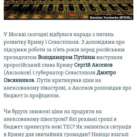
ВІДЕОУРОКИ «ELIFBE»
Русский
СВІДЧЕННЯ ОКУПАЦІЇ
Qırımtatar
УКРАЇНСЬКА ПРОБЛЕМА КРИМУ
У Москві сьогодні відбулася нарада з питань
ДОЛУЧАЙСЯ!
ІНФОГРАФІКА
розвитку Криму і Севастополя. З доповідями про
підсумки роботи за п'ять років перед російським
президентом
Володимиром
Путіним
виступили
проросійський глава Криму
Сергій
Аксенов
Усі сайти RFE/RL
(Аксьонов) і губернатор Севастополя
Дмитро
Овсянников
. Путін критикував ціни на
анексованому півострові, а Аксенов розповідав про
бюджет із профіцитом.
Чи будуть знижені ціни на продукти на
анексованому​ півострові? Які реальні гроші в
бюджет принесуть нові ТЕС? Як зміниться ситуація
в Криму для звичайних громадян? Навіщо взагалі