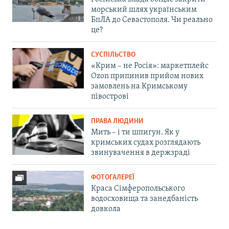
морський шлях українським
БпЛА до Севастополя. Чи реально
це?
СУСПІЛЬСТВО
«Крим – не Росія»: маркетплейс
Ozon припинив прийом нових
замовлень на Кримському
півострові
ПРАВА ЛЮДИНИ
Мить – і ти шпигун. Як у
кримських судах розглядають
звинувачення в держзраді
ФОТОГАЛЕРЕЇ
Краса Сімферопольського
водосховища та занедбаність
довкола