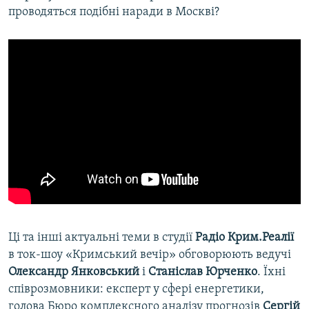
проводяться подібні наради в Москві?
Ці та інші актуальні теми в студії
Радіо Крим.Реалії
в ток-шоу «Кримський вечір» обговорюють ведучі
Олександр Янковський
і
Станіслав Юрченко
. Їхні
співрозмовники: експерт у сфері енергетики,
голова Бюро комплексного аналізу прогнозів
Сергій