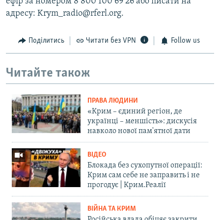
ефір за номером 8 800 100 69 26 або писати на
адресу: Krym_radio@rferl.org.
Поділитись
Читати без VPN
Follow us
Читайте також
ПРАВА ЛЮДИНИ
«Крим – єдиний регіон, де
українці – меншість»: дискусія
навколо нової пам'ятної дати
ВІДЕО
Блокада без сухопутної операції:
Крим сам себе не заправить і не
прогодує | Крим.Реалії
ВІЙНА ТА КРИМ
Російська влада обіцяє закрити