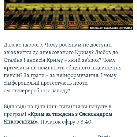
ВІДЕОУРОКИ «ELIFBE»
Русский
СВІДЧЕННЯ ОКУПАЦІЇ
Qırımtatar
УКРАЇНСЬКА ПРОБЛЕМА КРИМУ
ДОЛУЧАЙСЯ!
ІНФОГРАФІКА
Далеко і дорого. Чому росіянам не доступні
авіаквитки до анексованого Криму? Любов до
Сталіна і анексія Криму – який зв'язок? Чому
Усі сайти RFE/RL
кримчани не помічають обіцяного підвищення
пенсій? За ґрати – за неінформування. І чому
сімферопольці протестують проти
сміттєпереробного заводу?
Відповіді на ці та інші питання ви почуєте у
програмі
«Крим за тиждень з Олександром
Янковським»
. Початок ефіру о 8:40.