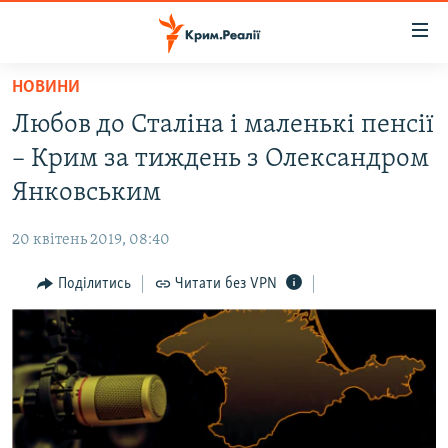
Доступність
посилання
Перейти
НОВИНИ
до
НОВИНИ
Любов до Сталіна і маленькі пенсії
основного
ВОДА.КРИМ
матеріалу
– Крим за тиждень з Олександром
ВІДЕО ТА ФОТО
Перейти
Янковським
до
ПОЛІТИКА
основної
20 квітень 2019, 08:40
БЛОГИ
навігації
Перейти
Поділитись
Читати без VPN
ПОГЛЯД
до
ІНТЕРВ'Ю
пошуку
ВСЕ ЗА ДЕНЬ
СПЕЦПРОЕКТИ
ЯК ОБІЙТИ БЛОКУВАННЯ
ДЕПОРТАЦІЯ