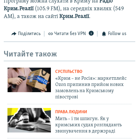
Програму можна слухати в Криму на
Радіо
Крим.Реалії
(105.9 FM), на середніх хвилях (549
АМ), а також на сайті
Крим.Реалії
.
Поділитись
Читати без VPN
Follow us
Читайте також
СУСПІЛЬСТВО
«Крим – не Росія»: маркетплейс
Ozon припинив прийом нових
замовлень на Кримському
півострові
ПРАВА ЛЮДИНИ
Мить – і ти шпигун. Як у
кримських судах розглядають
звинувачення в держзраді