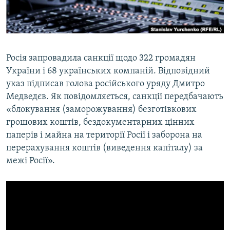
ВІДЕОУРОКИ «ELIFBE»
Русский
СВІДЧЕННЯ ОКУПАЦІЇ
Qırımtatar
УКРАЇНСЬКА ПРОБЛЕМА КРИМУ
Росія запровадила санкції щодо 322 громадян
ДОЛУЧАЙСЯ!
ІНФОГРАФІКА
України і 68 українських компаній. Відповідний
указ підписав голова російського уряду Дмитро
Медведєв. Як повідомляється, санкції передбачають
«блокування (заморожування) безготівкових
Усі сайти RFE/RL
грошових коштів, бездокументарних цінних
паперів і майна на території Росії і заборона на
перерахування коштів (виведення капіталу) за
межі Росії».