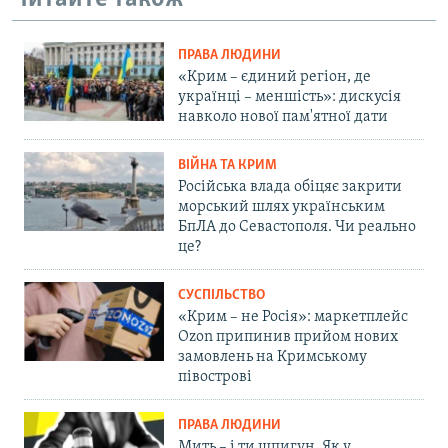
ПРАВА ЛЮДИНИ
«Крим – єдиний регіон, де
українці – меншість»: дискусія
навколо нової пам'ятної дати
ВІЙНА ТА КРИМ
Російська влада обіцяє закрити
морський шлях українським
БпЛА до Севастополя. Чи реально
це?
СУСПІЛЬСТВО
«Крим – не Росія»: маркетплейс
Ozon припинив прийом нових
замовлень на Кримському
півострові
ПРАВА ЛЮДИНИ
Мить – і ти шпигун. Як у