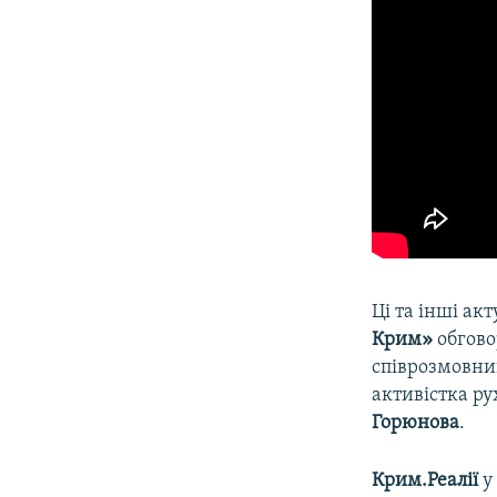
Ці та інші акт
Крим»
обгово
співрозмовни
активістка р
Горюнова
.
Крим.Реалії
у