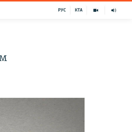
РУС
КТА
им