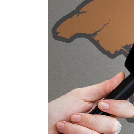
ВІДЕОУРОКИ «ELIFBE»
СВІДЧЕННЯ ОКУПАЦІЇ
УКРАЇНСЬКА ПРОБЛЕМА КРИМУ
ІНФОГРАФІКА