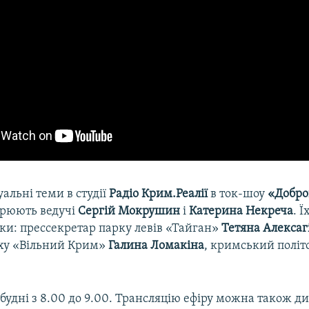
уальні теми в студії
Радіо Крим.Реалії
в ток-шоу
«Добро
рюють ведучі
Сергій Мокрушин
і
Катерина Некреча
. Ї
ки: прессекретар парку левів «Тайган»
Тетяна Алексаг
уху «Вільний Крим»
Галина Ломакіна
, кримський політ
 будні з 8.00 до 9.00. Трансляцію ефіру можна також д