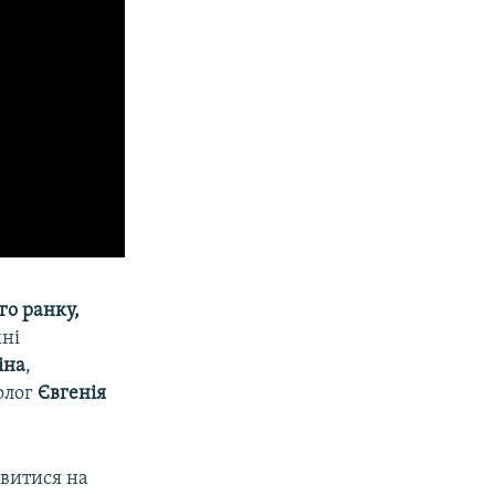
го ранку,
хні
іна
,
олог
Євгенія
ивитися на