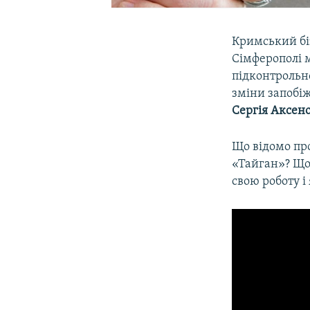
Кримський б
Сімферополі м
підконтрольно
зміни запобіж
Сергія Аксен
Що відомо про
«Тайган»? Що
свою роботу і