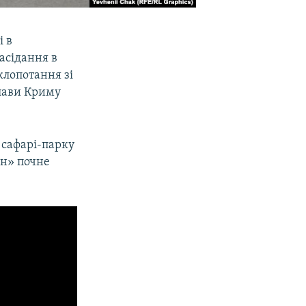
і в
асідання в
клопотання зі
глави Криму
 сафарі-парку
ан» почне