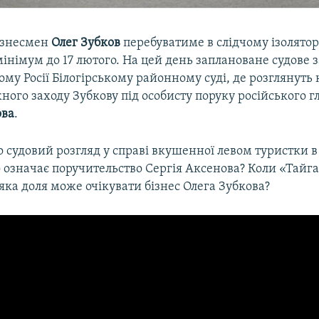
ізнесмен
Олег Зубков
перебуватиме в слідчому ізолятор
інімум до 17 лютого. На цей день заплановане судове з
му Росії Білогірському районному суді, де розглянуть 
ного заходу Зубкову під особисту поруку російського 
ова
.
 судовий розгляд у справі вкушенної левом туристки в
 означає поручительство Сергія Аксенова? Коли «Тайг
 яка доля може очікувати бізнес Олега Зубкова?