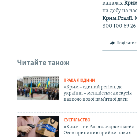
каналах
Крим
на добу на ча
Крим.Реалії
.
800 100 69 26
Поділитис
Читайте також
ПРАВА ЛЮДИНИ
«Крим – єдиний регіон, де
українці – меншість»: дискусія
навколо нової пам'ятної дати
СУСПІЛЬСТВО
«Крим – не Росія»: маркетплейс
Ozon припинив прийом нових