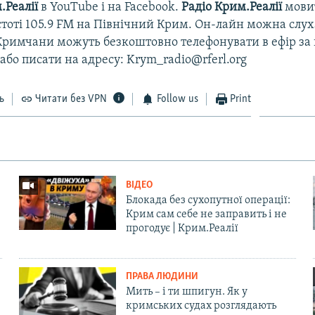
.Реалії
в YouTube і на Facebook.
Радіо Крим.Реалії
мови
стоті 105.9 FM на Північний Крим. Он-лайн можна слух
 Кримчани можуть безкоштовно телефонувати в ефір за
 або писати на адресу: Krym_radio@rferl.org
ь
Читати без VPN
Follow us
Print
ВІДЕО
Блокада без сухопутної операції:
Крим сам себе не заправить і не
прогодує | Крим.Реалії
ПРАВА ЛЮДИНИ
Мить – і ти шпигун. Як у
кримських судах розглядають