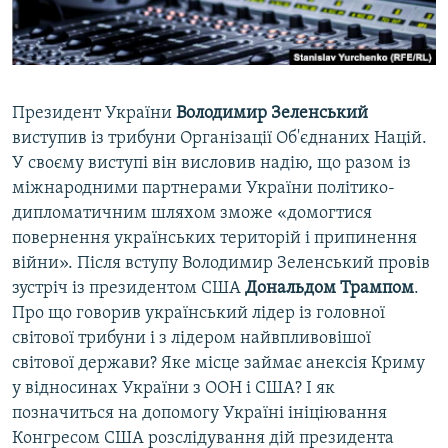
ВІДЕОУРОКИ «ELIFBE»
Русский
СВІДЧЕННЯ ОКУПАЦІЇ
Qırımtatar
УКРАЇНСЬКА ПРОБЛЕМА КРИМУ
Президент України
Володимир Зеленський
ДОЛУЧАЙСЯ!
ІНФОГРАФІКА
виступив із трибуни Організації Об'єднаних Націй.
У своєму виступі він висловив надію, що разом із
міжнародними партнерами України політико-
дипломатичним шляхом зможе «домогтися
Усі сайти RFE/RL
повернення українських територій і припинення
війни». Після вступу Володимир Зеленський провів
зустріч із президентом США
Дональдом Трампом
.
Про що говорив український лідер із головної
світової трибуни і з лідером найвпливовішої
світової держави? Яке місце займає анексія Криму
у відносинах України з ООН і США? І як
позначиться на допомогу Україні ініціювання
Конгресом США розслідування дій президента