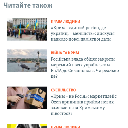
Читайте також
ПРАВА ЛЮДИНИ
«Крим – єдиний регіон, де
українці – меншість»: дискусія
навколо нової пам'ятної дати
ВІЙНА ТА КРИМ
Російська влада обіцяє закрити
морський шлях українським
БпЛА до Севастополя. Чи реально
це?
СУСПІЛЬСТВО
«Крим – не Росія»: маркетплейс
Ozon припинив прийом нових
замовлень на Кримському
півострові
ПРАВА ЛЮДИНИ