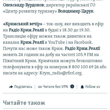
Олександр Бурдонов
; директор української ГО
«Центр розвитку туризму»
Володимир Царук
.
«Кримський вечір»
– ток-шоу, яке виходить в ефір
на
Радіо Крим.Реалії
в будні з 18.30 до 19.30.
Трансляцію ефіру можна також дивитися на
каналах
Крим.Реалії
в YouTube і на Facebook.
Почути нас може також Крим.
Радіо Крим.Реалії
мовить 24 години на добу на частоті 105.9 FM на
Північний Крим. Кримчани можуть безкоштовно
телефонувати в ефір за номером 8 800 100 69 26 або
писати на адресу: Krym_radio@rferl.org.
Поділитись
Читати без VPN
Follow us
Читайте також