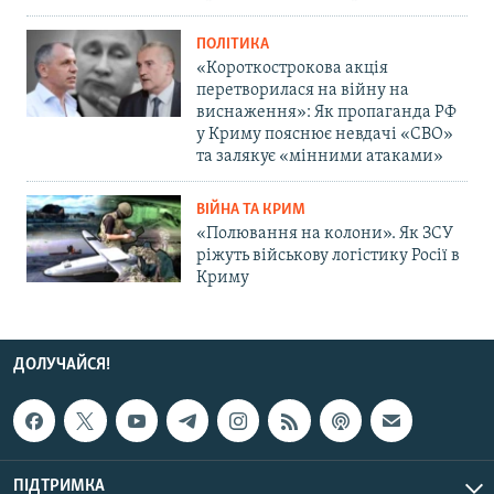
ПОЛІТИКА
«Короткострокова акція
перетворилася на війну на
виснаження»: Як пропаганда РФ
у Криму пояснює невдачі «СВО»
та залякує «мінними атаками»
ВІЙНА ТА КРИМ
«Полювання на колони». Як ЗСУ
ріжуть військову логістику Росії в
Криму
ДОЛУЧАЙСЯ!
ПІДТРИМКА