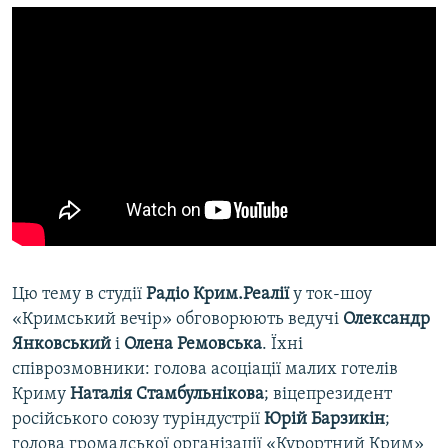
Цю тему в студії
Радіо Крим.Реалії
у ток-шоу
«Кримський вечір» обговорюють ведучі
Олександр
Янковський
і
Олена Ремовська
. Їхні
співрозмовники: голова асоціації малих готелів
Криму
Наталія Стамбульнікова
; віцепрезидент
російського союзу туріндустрії
Юрій Барзикін
;
голова громадської організації «Курортний Крим»