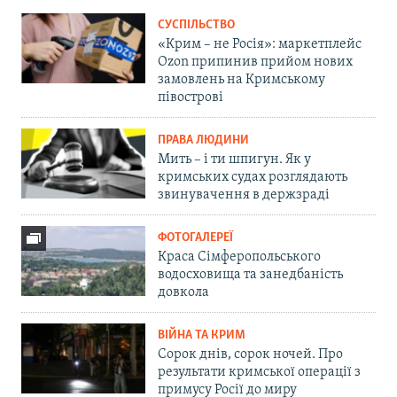
СУСПІЛЬСТВО
«Крим – не Росія»: маркетплейс
Ozon припинив прийом нових
замовлень на Кримському
півострові
ПРАВА ЛЮДИНИ
Мить – і ти шпигун. Як у
кримських судах розглядають
звинувачення в держзраді
ФОТОГАЛЕРЕЇ
Краса Сімферопольського
водосховища та занедбаність
довкола
ВІЙНА ТА КРИМ
Сорок днів, сорок ночей. Про
результати кримської операції з
примусу Росії до миру