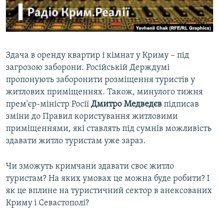
ВІДЕОУРОКИ «ELIFBE»
Русский
СВІДЧЕННЯ ОКУПАЦІЇ
Qırımtatar
УКРАЇНСЬКА ПРОБЛЕМА КРИМУ
Здача в оренду квартир і кімнат у Криму – під
ДОЛУЧАЙСЯ!
ІНФОГРАФІКА
загрозою заборони. Російській Держдумі
пропонують заборонити розміщення туристів у
житлових приміщеннях. Також, минулого тижня
прем'єр-міністр Росії
Дмитро Медведєв
підписав
Усі сайти RFE/RL
зміни до Правил користування житловими
приміщеннями, які ставлять під сумнів можливість
здавати житло туристам уже зараз.
Чи зможуть кримчани здавати своє житло
туристам? На яких умовах це можна буде робити? І
як це вплине на туристичний сектор в анексованих
Криму і Севастополі?