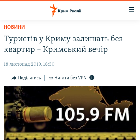
Доступність
посилання
Перейти
НОВИНИ
до
НОВИНИ
Туристів у Криму залишать без
основного
ВОДА.КРИМ
матеріалу
квартир – Кримський вечір
ВІДЕО ТА ФОТО
Перейти
до
18 листопад 2019, 18:30
ПОЛІТИКА
основної
БЛОГИ
Поділитись
Читати без VPN
навігації
Перейти
ПОГЛЯД
до
ІНТЕРВ'Ю
пошуку
ВСЕ ЗА ДЕНЬ
СПЕЦПРОЕКТИ
ЯК ОБІЙТИ БЛОКУВАННЯ
ДЕПОРТАЦІЯ