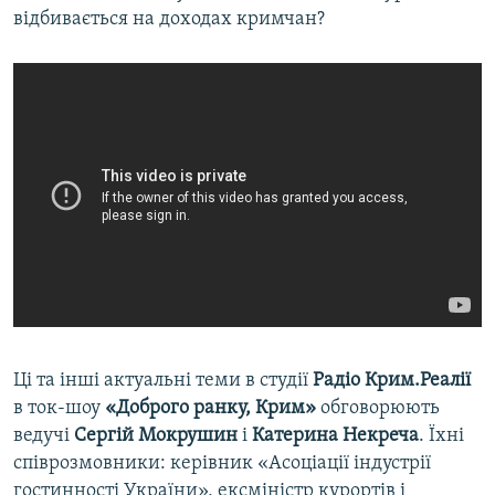
відбивається на доходах кримчан?
Ці та інші актуальні теми в студії
Радіо Крим.Реалії
в ток-шоу
«Доброго ранку, Крим»
обговорюють
ведучі
Сергій Мокрушин
і
Катерина Некреча
. Їхні
співрозмовники: керівник «Асоціації індустрії
гостинності України», ексміністр курортів і