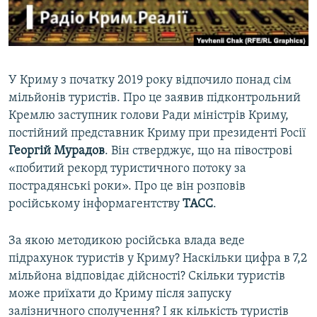
ВІДЕОУРОКИ «ELIFBE»
Русский
СВІДЧЕННЯ ОКУПАЦІЇ
Qırımtatar
УКРАЇНСЬКА ПРОБЛЕМА КРИМУ
У Криму з початку 2019 року відпочило понад сім
ДОЛУЧАЙСЯ!
ІНФОГРАФІКА
мільйонів туристів. Про це заявив підконтрольний
Кремлю заступник голови Ради міністрів Криму,
постійний представник Криму при президенті Росії
Георгій Мурадов
. Він стверджує, що на півострові
Усі сайти RFE/RL
«побитий рекорд туристичного потоку за
пострадянські роки». Про це він розповів
російському інформагентству
ТАСС
.
За якою методикою російська влада веде
підрахунок туристів у Криму? Наскільки цифра в 7,2
мільйона відповідає дійсності? Скільки туристів
може приїхати до Криму після запуску
залізничного сполучення? І як кількість туристів