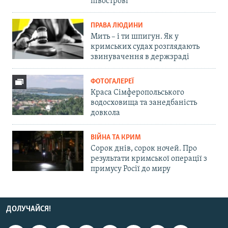
півострові
ПРАВА ЛЮДИНИ
Мить – і ти шпигун. Як у
кримських судах розглядають
звинувачення в держзраді
ФОТОГАЛЕРЕЇ
Краса Сімферопольського
водосховища та занедбаність
довкола
ВІЙНА ТА КРИМ
Сорок днів, сорок ночей. Про
результати кримської операції з
примусу Росії до миру
ДОЛУЧАЙСЯ!