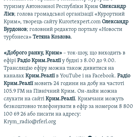
туризму Автономної Республіки Крим
Олександр
Лієв
; голова громадської організації «Курортний
Крим», творець сайту Kurortexpert.com
Олександр
Бурдонов
; головний редактор порталу «Новости
турбзнеса»
Тетяна Козлова
.
«Доброго ранку, Крим»
– ток-шоу, що виходить в
ефірі
Радіо Крим.Реалії
у будні з 8.00 до 9.00.
Трансляцію ефіру можна також дивитися на
каналах
Крим.Реалії
в YouTube і на Facebook.
Радіо
Крим.Реалії
мовить 24 години на добу на частоті
105.9 FM на Північний Крим. Он-лайн можна
слухати на сайті
Крим.Реалії
. Кримчани можуть
безкоштовно телефонувати в ефір за номером 8 800
100 69 26 або писати на адресу:
Krym_radio@rferl.org