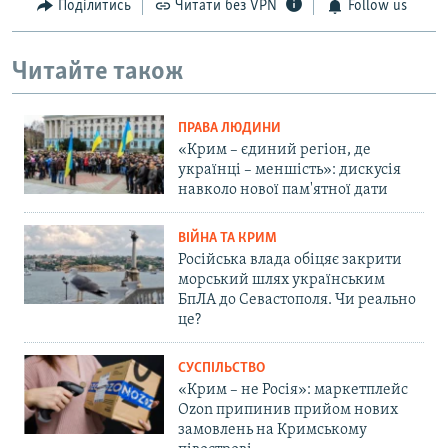
Поділитись
Читати без VPN
Follow us
Читайте також
ПРАВА ЛЮДИНИ
«Крим – єдиний регіон, де
українці – меншість»: дискусія
навколо нової пам'ятної дати
ВІЙНА ТА КРИМ
Російська влада обіцяє закрити
морський шлях українським
БпЛА до Севастополя. Чи реально
це?
СУСПІЛЬСТВО
«Крим – не Росія»: маркетплейс
Ozon припинив прийом нових
замовлень на Кримському