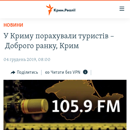
Доступність
посилання
Перейти
НОВИНИ
до
НОВИНИ
У Криму порахували туристів –
основного
ВОДА.КРИМ
матеріалу
Доброго ранку, Крим
ВІДЕО ТА ФОТО
Перейти
до
04 грудень 2019, 08:00
ПОЛІТИКА
основної
БЛОГИ
Поділитись
Читати без VPN
навігації
Перейти
ПОГЛЯД
до
ІНТЕРВ'Ю
пошуку
ВСЕ ЗА ДЕНЬ
СПЕЦПРОЕКТИ
ЯК ОБІЙТИ БЛОКУВАННЯ
ДЕПОРТАЦІЯ