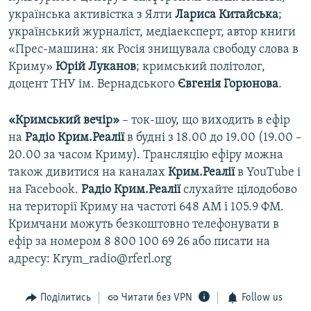
українська активістка з Ялти
Лариса Китайська
;
український журналіст, медіаексперт, автор книги
«Прес-машина: як Росія знищувала свободу слова в
Криму»
Юрій Луканов
; кримський політолог,
доцент ТНУ ім. Вернадського
Євгенія Горюнова
.
«Кримський вечір»
– ток-шоу, що виходить в ефір
на
Радіо Крим.Реалії
в будні з 18.00 до 19.00 (19.00 –
20.00 за часом Криму). Трансляцію ефіру можна
також дивитися на каналах
Крим.Реалії
в YouTube і
на Facebook.
Радіо Крим.Реалії
слухайте цілодобово
на території Криму на частоті 648 АМ і 105.9 ФМ.
Кримчани можуть безкоштовно телефонувати в
ефір за номером 8 800 100 69 26 або писати на
адресу: Krym_radio@rferl.org
Поділитись
Читати без VPN
Follow us