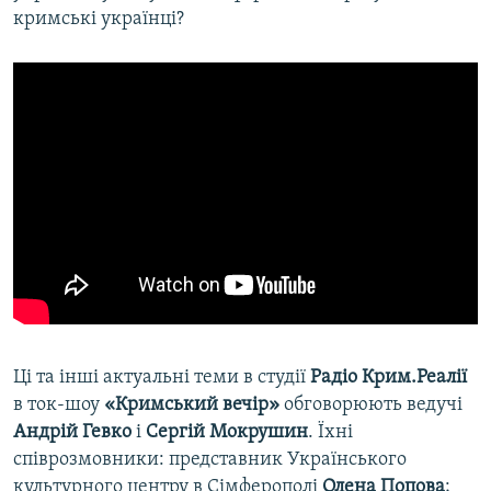
кримські українці?
Ці та інші актуальні теми в студії
Радіо Крим.Реалії
в ток-шоу
«Кримський вечір»
обговорюють ведучі
Андрій Гевко
і
Сергій Мокрушин
. Їхні
співрозмовники: представник Українського
культурного центру в Сімферополі
Олена Попова
;