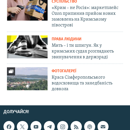
СУСПІЛЬСТВО
«Крим – не Росія»: маркетплейс
Ozon припинив прийом нових
замовлень на Кримському
півострові
ПРАВА ЛЮДИНИ
Мить – і ти шпигун. Як у
кримських судах розглядають
звинувачення в держзраді
ФОТОГАЛЕРЕЇ
Краса Сімферопольського
водосховища та занедбаність
довкола
ДОЛУЧАЙСЯ!