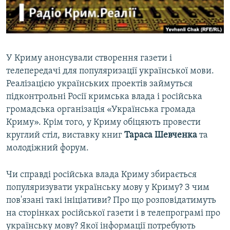
ВІДЕОУРОКИ «ELIFBE»
Русский
СВІДЧЕННЯ ОКУПАЦІЇ
Qırımtatar
УКРАЇНСЬКА ПРОБЛЕМА КРИМУ
У Криму анонсували створення газети і
ДОЛУЧАЙСЯ!
ІНФОГРАФІКА
телепередачі для популяризації української мови.
Реалізацією українських проектів займуться
підконтрольні Росії кримська влада і російська
громадська організація «Українська громада
Усі сайти RFE/RL
Криму». Крім того, у Криму обіцяють провести
круглий стіл, виставку книг
Тараса Шевченка
та
молодіжний форум.
Чи справді російська влада Криму збирається
популяризувати українську мову у Криму? З чим
пов'язані такі ініціативи? Про що розповідатимуть
на сторінках російської газети і в телепрограмі про
українську мову? Якої інформації потребують