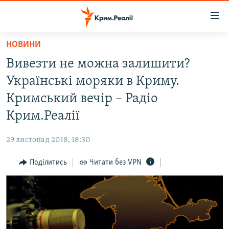
Доступність
посилання
Перейти
НОВИНИ
до
НОВИНИ
Вивезти не можна залишити?
основного
ВОДА.КРИМ
матеріалу
Українські моряки в Криму.
ВІДЕО ТА ФОТО
Перейти
Кримський вечір – Радіо
до
ПОЛІТИКА
Крим.Реалії
основної
БЛОГИ
навігації
29 листопад 2018, 18:30
Перейти
ПОГЛЯД
до
Поділитись
Читати без VPN
ІНТЕРВ'Ю
пошуку
ВСЕ ЗА ДЕНЬ
СПЕЦПРОЕКТИ
ЯК ОБІЙТИ БЛОКУВАННЯ
ДЕПОРТАЦІЯ