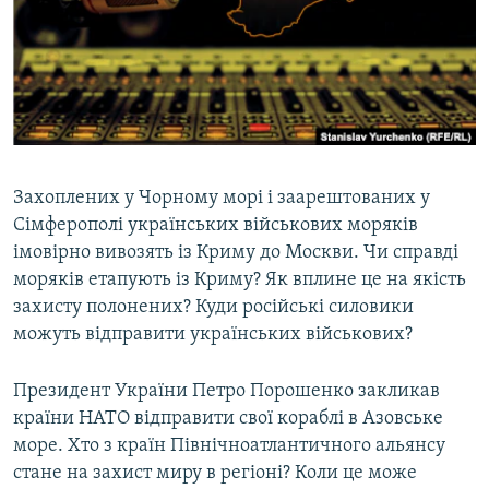
ВІДЕОУРОКИ «ELIFBE»
Русский
СВІДЧЕННЯ ОКУПАЦІЇ
Qırımtatar
УКРАЇНСЬКА ПРОБЛЕМА КРИМУ
ДОЛУЧАЙСЯ!
ІНФОГРАФІКА
Захоплених у Чорному морі і заарештованих у
Сімферополі українських військових моряків
Усі сайти RFE/RL
імовірно вивозять із Криму до Москви. Чи справді
моряків етапують із Криму? Як вплине це на якість
захисту полонених? Куди російські силовики
можуть відправити українських військових?
Президент України Петро Порошенко закликав
країни НАТО відправити свої кораблі в Азовське
море. Хто з країн Північноатлантичного альянсу
стане на захист миру в регіоні? Коли це може