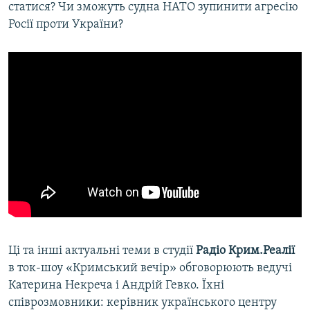
статися? Чи зможуть судна НАТО зупинити агресію
Росії проти України?
Ці та інші актуальні теми в студії
Радіо Крим.Реалії
в ток-шоу «Кримський вечір» обговорюють ведучі
Катерина Некреча і Андрій Гевко. Їхні
співрозмовники: керівник українського центру