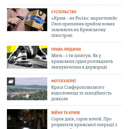
СУСПІЛЬСТВО
«Крим – не Росія»: маркетплейс
Ozon припинив прийом нових
замовлень на Кримському
півострові
ПРАВА ЛЮДИНИ
Мить – і ти шпигун. Як у
кримських судах розглядають
звинувачення в держзраді
ФОТОГАЛЕРЕЇ
Краса Сімферопольського
водосховища та занедбаність
довкола
ВІЙНА ТА КРИМ
Сорок днів, сорок ночей. Про
результати кримської операції з