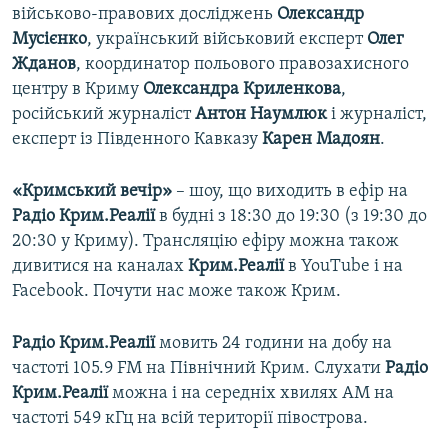
військово-правових досліджень
Олександр
Мусієнко
, український військовий експерт
Олег
Жданов
, координатор польового правозахисного
центру в Криму
Олександра
Криленкова
,
російський журналіст
Антон
Наумлюк
і журналіст,
експерт із Південного Кавказу
Карен Мадоян
.
«Кримський вечір»
– шоу, що виходить в ефір на
Радіо Крим.Реалії
в будні з 18:30 до 19:30 (з 19:30 до
20:30 у Криму). Трансляцію ефіру можна також
дивитися на каналах
Крим.Реалії
в YouTube і на
Facebook. Почути нас може також Крим.
Радіо Крим.Реалії
мовить 24 години на добу на
частоті 105.9 FM на Північний Крим. Слухати
Радіо
Крим.Реалії
можна і на середніх хвилях АМ на
частоті 549 кГц на всій території півострова.