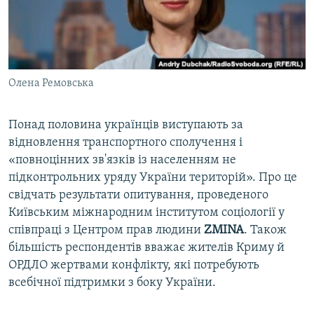
ВІДЕОУРОКИ «ELIFBE»
Русский
СВІДЧЕННЯ ОКУПАЦІЇ
Qırımtatar
УКРАЇНСЬКА ПРОБЛЕМА КРИМУ
Олена Ремовська
ДОЛУЧАЙСЯ!
ІНФОГРАФІКА
Понад половина українців виступають за
відновлення транспортного сполучення і
Усі сайти RFE/RL
«повноцінних зв'язків із населенням не
підконтрольних уряду України територій». Про це
свідчать результати опитування, проведеного
Київським міжнародним інститутом соціології у
співпраці з Центром прав людини
ZMINA
. Також
більшість респондентів вважає жителів Криму й
ОРДЛО жертвами конфлікту, які потребують
всебічної підтримки з боку України.