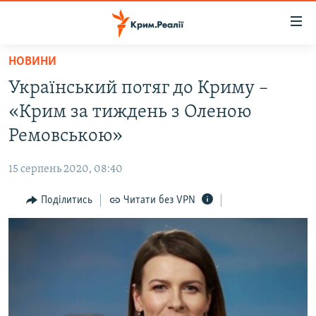
Доступність
посилання
Перейти
НОВИНИ
до
НОВИНИ
Український потяг до Криму –
основного
ВОДА.КРИМ
матеріалу
«Крим за тиждень з Оленою
ВІДЕО ТА ФОТО
Перейти
Ремовською»
до
ПОЛІТИКА
основної
15 серпень 2020, 08:40
БЛОГИ
навігації
Перейти
Поділитись
Читати без VPN
ПОГЛЯД
до
ІНТЕРВ'Ю
пошуку
ВСЕ ЗА ДЕНЬ
СПЕЦПРОЕКТИ
ЯК ОБІЙТИ БЛОКУВАННЯ
ДЕПОРТАЦІЯ