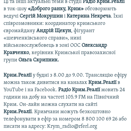
Ці та інші актуальні теми в студії
Радіо Крим.Реалії
в ток-шоу
«Доброго ранку, Крим»
обговорюють
ведучі
Сергій Мокрушин
і
Катерина Некреча
. Їхні
співрозмовники: координатор кримського
євромайдану
Андрій Щекун
, фігурант
«шевченківського справи», нині
військовослужбовець в зоні ООС
Олександр
Кравченко
, керівник Кримської правозахисної
групи
Ольга Скрипник.
Крим.Реалії
у будні з 8.00 до 9.00. Трансляцію ефіру
можна також дивитися на каналах
Крим.Реалії
в
YouTube і на Facebook.
Радіо Крим.Реалії
мовить 24
години на добу на частоті 105.9 FM на Північний
Крим. Он-лайн можна слухати на сайті
Крим.Реалії
. Кримчани можуть безкоштовно
телефонувати в ефір за номером 8 800 100 69 26 або
писати на адресу: Krym_radio@rferl.org