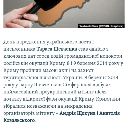
ВІДЕОУРОКИ «ELIFBE»
Русский
СВІДЧЕННЯ ОКУПАЦІЇ
Qırımtatar
УКРАЇНСЬКА ПРОБЛЕМА КРИМУ
ДОЛУЧАЙСЯ!
ІНФОГРАФІКА
День народження українського поета і
письменника
Тараса Шевченка
став однією з
ключових дат серед подій громадянської непокори
Усі сайти RFE/RL
російській окупації Криму. 8 і 9 березня 2014 року у
Криму пройшли масові акції на захист
територіальної цілісності України. 9 березня 2014
року у парку Шевченка в Сімферополі відбувся
наймасовіший проукраїнський мітинг після
початку відкритої фази окупації Криму. Кримчани
зібралися незважаючи на викрадення
організаторів мітингу –
Андрія Щекуна і Анатолія
Ковальського.