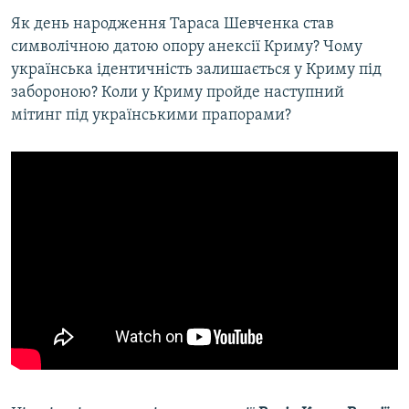
Як день народження Тараса Шевченка став
символічною датою опору анексії Криму? Чому
українська ідентичність залишається у Криму під
забороною? Коли у Криму пройде наступний
мітинг під українськими прапорами?