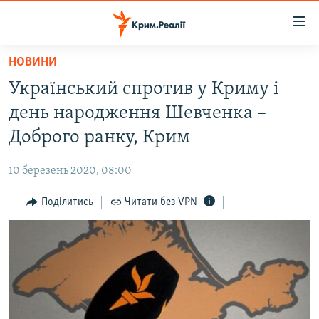
Доступність
посилання
Перейти
НОВИНИ
до
НОВИНИ
Український спротив у Криму і
основного
ВОДА.КРИМ
матеріалу
день народження Шевченка –
ВІДЕО ТА ФОТО
Перейти
Доброго ранку, Крим
до
ПОЛІТИКА
основної
10 березень 2020, 08:00
БЛОГИ
навігації
Перейти
Поділитись
Читати без VPN
ПОГЛЯД
до
ІНТЕРВ'Ю
пошуку
ВСЕ ЗА ДЕНЬ
СПЕЦПРОЕКТИ
ЯК ОБІЙТИ БЛОКУВАННЯ
ДЕПОРТАЦІЯ