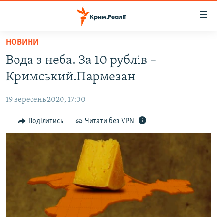
Доступність
посилання
Перейти
НОВИНИ
до
НОВИНИ
Вода з неба. За 10 рублів –
основного
ВОДА.КРИМ
матеріалу
Кримський.Пармезан
ВІДЕО ТА ФОТО
Перейти
до
19 вересень 2020, 17:00
ПОЛІТИКА
основної
БЛОГИ
Поділитись
Читати без VPN
навігації
Перейти
ПОГЛЯД
до
ІНТЕРВ'Ю
пошуку
ВСЕ ЗА ДЕНЬ
СПЕЦПРОЕКТИ
ЯК ОБІЙТИ БЛОКУВАННЯ
ДЕПОРТАЦІЯ