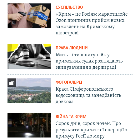
СУСПІЛЬСТВО
«Крим – не Росія»: маркетплейс
Ozon припинив прийом нових
замовлень на Кримському
півострові
ПРАВА ЛЮДИНИ
Мить – і ти шпигун. Як у
кримських судах розглядають
звинувачення в держзраді
ФОТОГАЛЕРЕЇ
Краса Сімферопольського
водосховища та занедбаність
довкола
ВІЙНА ТА КРИМ
Сорок днів, сорок ночей. Про
результати кримської операції з
примусу Росії до миру