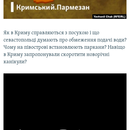
ВІДЕОУРОКИ «ELIFBE»
Русский
СВІДЧЕННЯ ОКУПАЦІЇ
Qırımtatar
УКРАЇНСЬКА ПРОБЛЕМА КРИМУ
Як в Криму справляються з посухою і що
ДОЛУЧАЙСЯ!
ІНФОГРАФІКА
севастопольці думають про обмеження подачі води?
Чому на півострові встановлюють паркани? Навіщо
в Криму запропонували скоротити новорічні
канікули?
Усі сайти RFE/RL