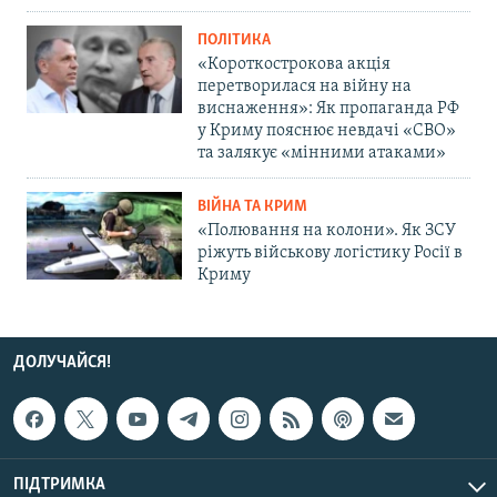
ПОЛІТИКА
«Короткострокова акція
перетворилася на війну на
виснаження»: Як пропаганда РФ
у Криму пояснює невдачі «СВО»
та залякує «мінними атаками»
ВІЙНА ТА КРИМ
«Полювання на колони». Як ЗСУ
ріжуть військову логістику Росії в
Криму
ДОЛУЧАЙСЯ!
ПІДТРИМКА