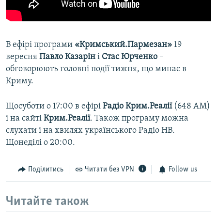
В ефірі програми
«Кримський.Пармезан»
19
вересня
Павло Казарін​
і
Стас Юрченко
–
обговорюють головні події тижня, що минає в
Криму.
Щосуботи о 17:00 в ефірі
Радіо Крим.Реалії
(648 АМ)
і на сайті
Крим.Реалії
. Також програму можна
слухати і на хвилях українського Радіо НВ.
Щонеділі о 20:00.
Поділитись
Читати без VPN
Follow us
Читайте також