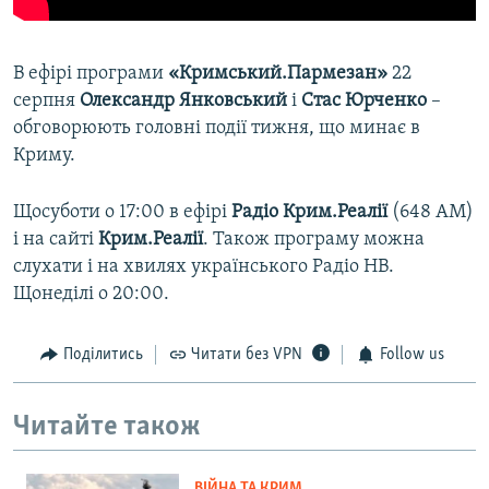
В ефірі програми
«Кримський.Пармезан»
22
серпня
Олександр Янковський​
і
Стас Юрченко
–
обговорюють головні події тижня, що минає в
Криму.
Щосуботи о 17:00 в ефірі
Радіо Крим.Реалії
(648 АМ)
і на сайті
Крим.Реалії
. Також програму можна
слухати і на хвилях українського Радіо НВ.
Щонеділі о 20:00.
Поділитись
Читати без VPN
Follow us
Читайте також
ВІЙНА ТА КРИМ