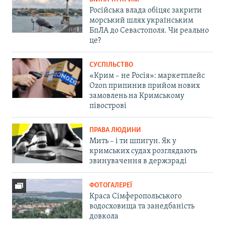
Російська влада обіцяє закрити
морський шлях українським
БпЛА до Севастополя. Чи реально
це?
СУСПІЛЬСТВО
«Крим – не Росія»: маркетплейс
Ozon припинив прийом нових
замовлень на Кримському
півострові
ПРАВА ЛЮДИНИ
Мить – і ти шпигун. Як у
кримських судах розглядають
звинувачення в держзраді
ФОТОГАЛЕРЕЇ
Краса Сімферопольського
водосховища та занедбаність
довкола