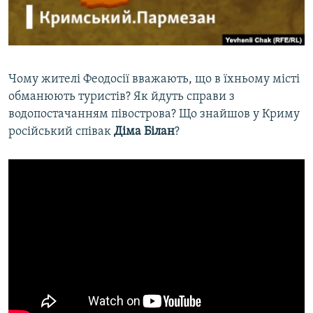
ВІДЕОУРОКИ «ELIFBE»
Русский
СВІДЧЕННЯ ОКУПАЦІЇ
Qırımtatar
УКРАЇНСЬКА ПРОБЛЕМА КРИМУ
Чому жителі Феодосії вважають, що в їхньому місті
ДОЛУЧАЙСЯ!
ІНФОГРАФІКА
обманюють туристів? Як йдуть справи з
водопостачанням півострова? Що знайшов у Криму
російський співак
Діма Білан
?
Усі сайти RFE/RL