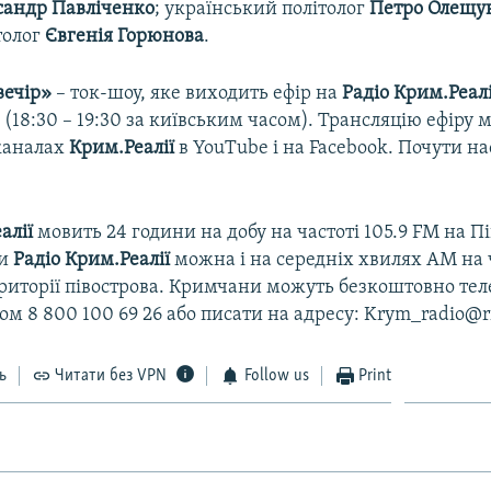
сандр
Павліченко
; український політолог
Петро
Олещу
ітолог
Євгенія
Горюнова
.
вечір»
– ток-шоу, яке виходить ефір на
Радіо Крим.Реал
0 (18:30 – 19:30 за київським часом). Трансляцію ефіру
каналах
Крим.Реалії
в YouTube і на Facebook. Почути н
алії
мовить 24 години на добу на частоті 105.9 FM на П
ти
Радіо Крим.Реалії
можна і на середніх хвилях АМ на 
ериторії півострова. Кримчани можуть безкоштовно те
ом 8 800 100 69 26 або писати на адресу: Krym_radio@rf
ь
Читати без VPN
Follow us
Print