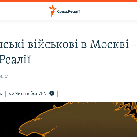
ські військові в Москві –
Реалії
8:27
ь
Читати без VPN