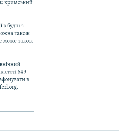
к
; кримський
ії
в будні з
 можна також
ас може також
івнічний
частоті 549
лефонувати в
erl.org.