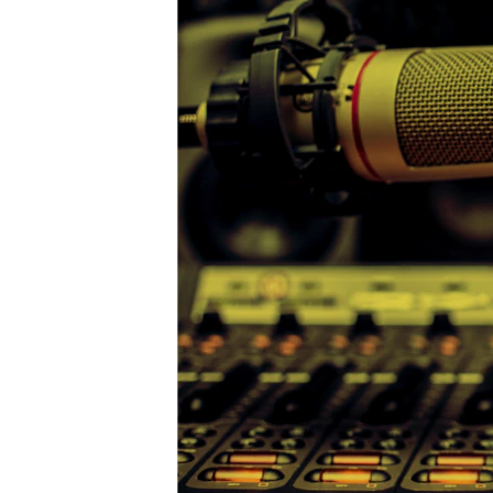
ВІДЕОУРОКИ «ELIFBE»
СВІДЧЕННЯ ОКУПАЦІЇ
УКРАЇНСЬКА ПРОБЛЕМА КРИМУ
ІНФОГРАФІКА