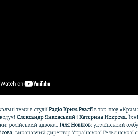
уальні теми в студії
Радіо Крим.Реалії
в ток-шоу «Кримс
ведучі
Олександр
Янковський
і
Катерина
Некреча
. Їхн
ки: російський адвокат
Ілля
Новіков
; український омб
ісова
; виконавчий директор Української Гельсінської с