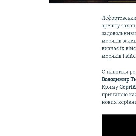
Лефортовськи
арешту захоп
задовольнивш
моряків залиш
визнає їх ві
моряків і ві
Очільники рос
Володимир
Т
Криму
Сергій
причиною кадр
нових керівни