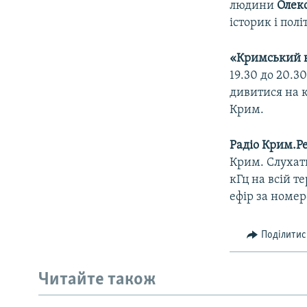
людини
Олек
історик і пол
«Кримський 
19.30 до 20.3
дивитися на 
Крим.
Радіо Крим.Ре
Крим. Слуха
кГц на всій т
ефір за номер
Поділитис
Читайте також