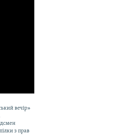
ький вечір»
і
удсмен
пілки з прав