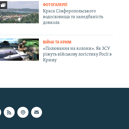
ФОТОГАЛЕРЕЇ
Краса Сімферопольського
водосховища та занедбаність
довкола
ВІЙНА ТА КРИМ
«Полювання на колони». Як ЗСУ
ріжуть військову логістику Росії в
Криму