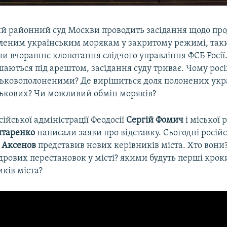
й районний суд Москви проводить засідання щодо пр
леним українським морякам у закритому режимі, та
и вчорашнє клопотання слідчого управління ФСБ Росії
аються під арештом, засідання суду триває. Чому росі
йськовополоненими? Де вирішиться доля полонених укр
йськових? Чи можливий обмін моряків?
ійської адміністрації Феодосії
Сергій
Фомич
і міської 
итаренко
написали заяви про відставку. Сьогодні росій
Аксенов
представив нових керівників міста. Хто вони
ових перестановок у місті? якими будуть перші кроки
ків міста?