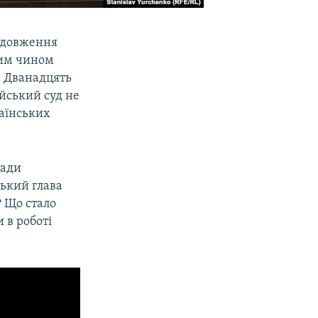
одовження
ким чином
. Дванадцять
йський суд не
аїнських
ради
ський глава
? Що стало
 в роботі