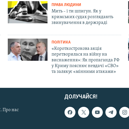
ПРАВА ЛЮДИНИ
Мить – і ти шпигун. Як у
кримських судах розглядають
звинувачення в держзраді
ПОЛІТИКА
«Короткострокова акція
перетворилася на війну на
виснаження»: Як пропаганда РФ
у Криму пояснює невдачі «СВО»
та залякує «мінними атаками»
ДОЛУЧАЙСЯ!
. Про нас