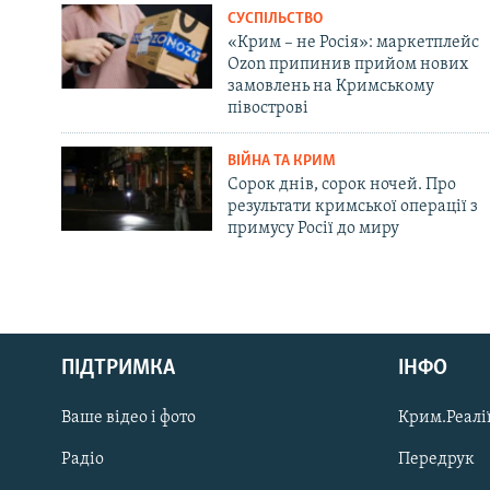
СУСПІЛЬСТВО
«Крим – не Росія»: маркетплейс
Ozon припинив прийом нових
замовлень на Кримському
півострові
ВІЙНА ТА КРИМ
Сорок днів, сорок ночей. Про
результати кримської операції з
примусу Росії до миру
Русский
ПІДТРИМКА
ІНФО
Qırımtatar
Ваше відео і фото
Крим.Реалії
ДОЛУЧАЙСЯ!
Радіо
Передрук