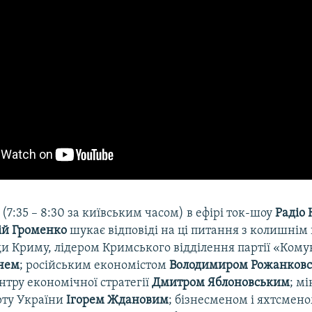
0 (7:35 – 8:30 за київським часом) в ефірі ток-шоу
Радіо 
ій Громенко
шукає відповіді на ці питання з колишнім
и Криму, лідером Кримського відділення партії «Комун
чем
; російським економістом
Володимиром Рожанков
нтру економічної стратегії
Дмитром Яблоновським
; м
рту України
Ігорем Ждановим
; бізнесменом і яхтсмен