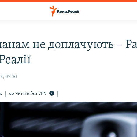
анам не доплачують – Ра
Реалії
8, 07:30
ь
Читати без VPN