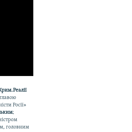
Крим.Реалії
 главою
істи Росії»
ським
;
іністром
ом, головним