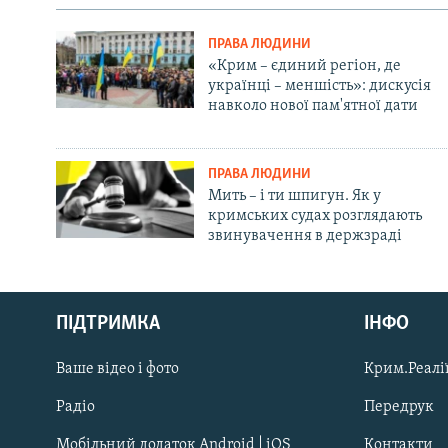
ПРАВА ЛЮДИНИ
«Крим – єдиний регіон, де
українці – меншість»: дискусія
навколо нової пам'ятної дати
ПРАВА ЛЮДИНИ
Мить – і ти шпигун. Як у
кримських судах розглядають
звинувачення в держзраді
Русский
ПІДТРИМКА
ІНФО
Qırımtatar
Ваше відео і фото
Крим.Реалії
ДОЛУЧАЙСЯ!
Радіо
Передрук
Мобільний додаток Android | iOS
Контакти