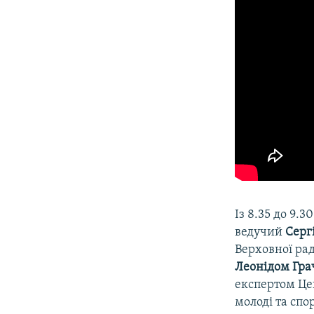
Із 8.35 до 9.3
ведучий
Серг
Верховної рад
Леонідом Гра
експертом Це
молоді та спо