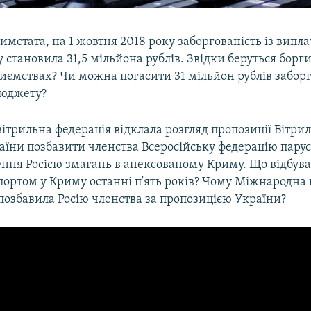
мстата, на 1 жовтня 2018 року заборгованість із випла
 становила 31,5 мільйона рублів. Звідки беруться борги
ємствах? Чи можна погасити 31 мільйон рублів заборг
бюджету?
трильна федерація відклала розгляд пропозиції Вітрил
аїни позбавити членства Всеросійську федерацію пару
ння Росією змагань в анексованому Криму. Що відбува
портом у Криму останні п'ять років? Чому Міжнародна 
позбавила Росію членства за пропозицією України?