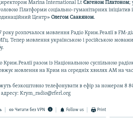
иректором Marina International Lt
Євгеном Платоном
;
головою Платформи соціально-гуманітарних ініціатив і
рдинаційний Центр»
Олегом Саакяном
.
7 року розпочалося мовлення Радіо Крим.Реалії в FM-ді
 МГц. Тепер мовлення українською і російською мовами
у.
іо Крим.Реалії разом із Національною суспільною раді
овжує мовлення на Крим на середніх хвилях АМ на част
уть безкоштовно телефонувати в ефір за номером 8 80
 адресу: Krym_radio@rferl.org
ь
Читати без VPN
Follow us
Print