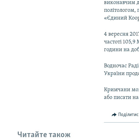
виконавчим д
політологом, 
«Єдиний Коо
4 вересня 201
частоті 105,9
години на доб
Водночас Рад
України прод
Кримчани мож
або писати на
Поділитис
Читайте також