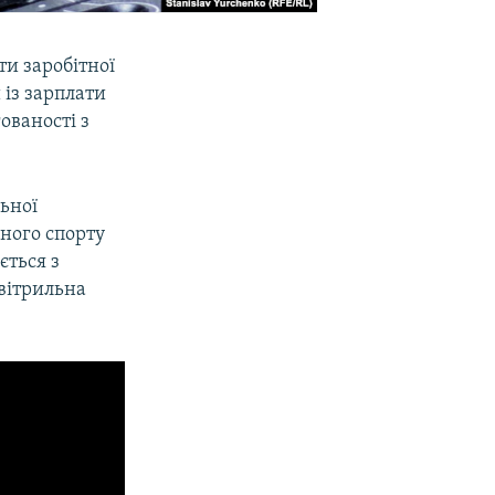
ти заробітної
 із зарплати
ованості з
ьної
сного спорту
ється з
вітрильна