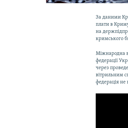
За даними Кри
плати в Криму
на держпідпри
кримського 
Міжнародна ві
федерації Укр
через проведе
вітрильним с
федерація не 