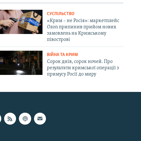
СУСПІЛЬСТВО
«Крим – не Росія»: маркетплейс
Ozon припинив прийом нових
замовлень на Кримському
півострові
ВІЙНА ТА КРИМ
Сорок днів, сорок ночей. Про
результати кримської операції з
примусу Росії до миру