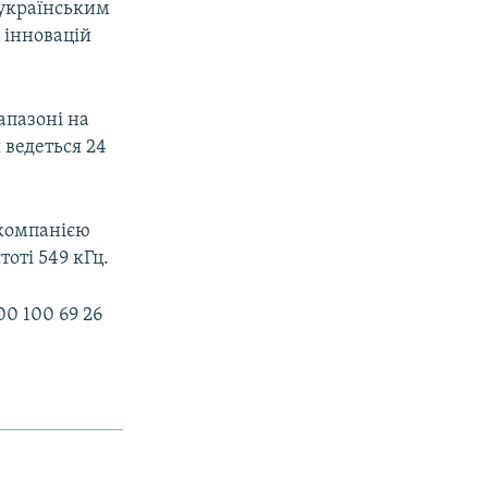
 українським
 інновацій
апазоні на
 ведеться 24
окомпанією
оті 549 кГц.
0 100 69 26