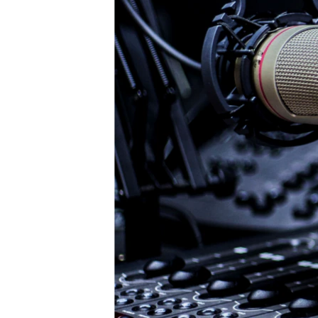
ВІДЕОУРОКИ «ELIFBE»
СВІДЧЕННЯ ОКУПАЦІЇ
УКРАЇНСЬКА ПРОБЛЕМА КРИМУ
ІНФОГРАФІКА