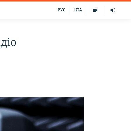
РУС
КТА
діо