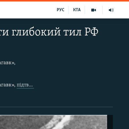
РУС
КТА
ти глибокий тил РФ
агавк»,
агавк»,
підтвердив
віцепрезидент США Джей Ді Венс 28