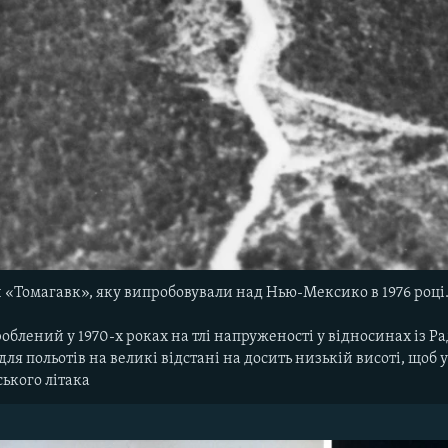
и «Томагавк», яку випробовували над Нью-Мексико в 1976 році
облений у 1970-х роках на тлі напруженості у відносинах із 
ля польотів на великі відстані на досить низькій висоті, щоб
ького літака