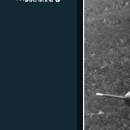
ВІДЕОУРОКИ «ELIFBE»
Читати без VPN
СВІДЧЕННЯ ОКУПАЦІЇ
УКРАЇНСЬКА ПРОБЛЕМА КРИМУ
ІНФОГРАФІКА