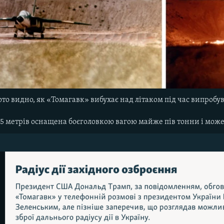
о видно, як «Томагавк» вибухає над літаком під час випробува
5 метрів оснащена боєголовкою вагою майже пів тонни і може