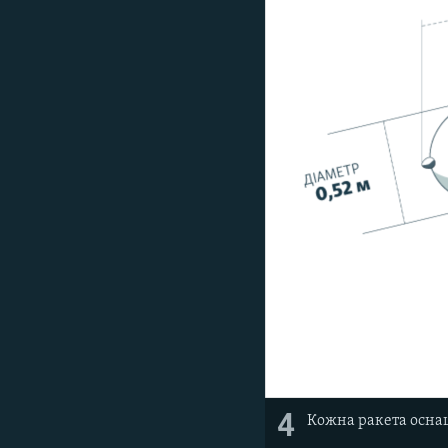
4
Кожна ракета осна