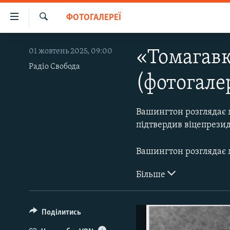
Доступність
ФОТОГАЛЕРЕЇ
посилання
Шукати
Перейти
НОВИНИ
01 жовтень 2025, 09:00
«Томагавк
до
ВОДА.КРИМ
основного
Радіо Свобода
(фотогале
матеріалу
ВІДЕО ТА ФОТО
Перейти
ПОЛІТИКА
до
Вашингтон розглядає 
основної
БЛОГИ
підтвердив віцепрези
навігації
ПОГЛЯД
Перейти
Вашингтон розглядає 
до
ІНТЕРВ'Ю
пошуку
Більше
ВСЕ ЗА ДЕНЬ
СПЕЦПРОЕКТИ
ЯК ОБІЙТИ БЛОКУВАННЯ
Поділитись
ДЕПОРТАЦІЯ