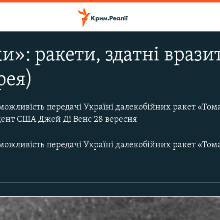
и»: ракети, здатні врази
рея)
можливість передачі Україні далекобійних ракет «Том
дент США Джей Ді Венс 28 вересня
можливість передачі Україні далекобійних ракет «Том