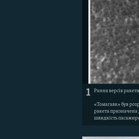
1
Рання версія ракет
«Томагавк» був розр
ракета призначена д
швидкість пасажирс