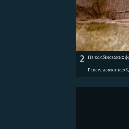
2
На комбінованих фот
Ракета довжиною 5,