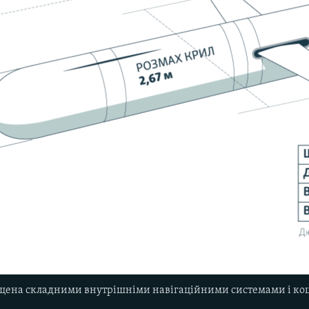
щена складними внутрішніми навігаційними системами і кошт