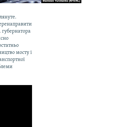
лянуте.
перенаправити
. губернатора
йсно
остатньо
ицтво мосту і
анспортної
облеми