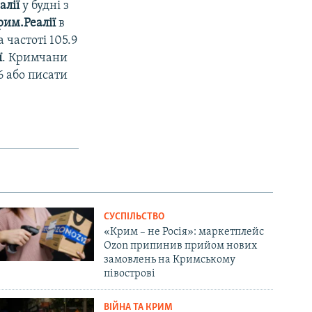
алії
у будні з
рим.Реалії
в
 частоті 105.9
ї
. Кримчани
6 або писати
СУСПІЛЬСТВО
«Крим – не Росія»: маркетплейс
Ozon припинив прийом нових
замовлень на Кримському
півострові
ВІЙНА ТА КРИМ