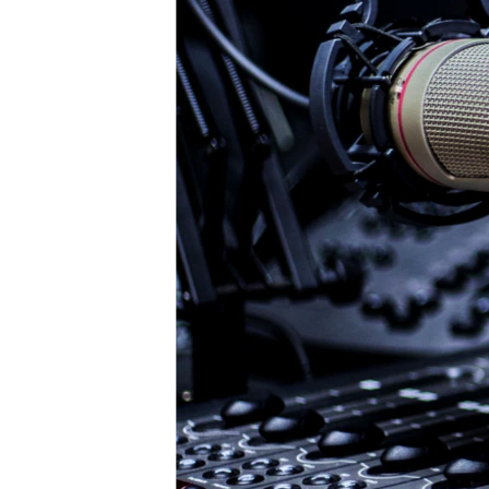
ВІДЕОУРОКИ «ELIFBE»
СВІДЧЕННЯ ОКУПАЦІЇ
УКРАЇНСЬКА ПРОБЛЕМА КРИМУ
ІНФОГРАФІКА