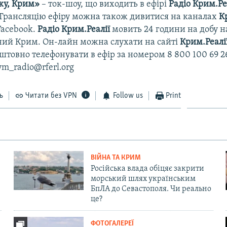
ку, Крим»
– ток-шоу, що виходить в ефірі
Радіо Крим.Ре
. Трансляцію ефіру можна також дивитися на каналах
К
Facebook.
Радіо Крим.Реалії
мовить 24 години на добу на
ний Крим. Он-лайн можна слухати на сайті
Крим.Реалі
товно телефонувати в ефір за номером 8 800 100 69 2
ym_radio@rferl.org
ь
Читати без VPN
Follow us
Print
ВІЙНА ТА КРИМ
Російська влада обіцяє закрити
морський шлях українським
БпЛА до Севастополя. Чи реально
це?
ФОТОГАЛЕРЕЇ