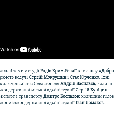
уальні теми у студії
Радіо Крим.Реалії
в ток-шоу
«Добро
рюють ведучі
Сергій Мокрушин
і
Стас Юрченко
. Їхні
ки: журналіст із Севастополя
Андрій Васильєв
; колишн
кої державної міської адміністрації
Сергій Куніцин
;
експерт з транспорту
Дмитро Беспалов
; колишній голо
кої міської державної адміністрації
Іван Єрмаков
.