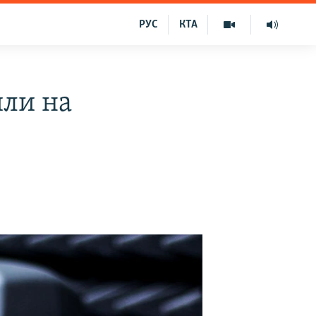
РУС
КТА
или на