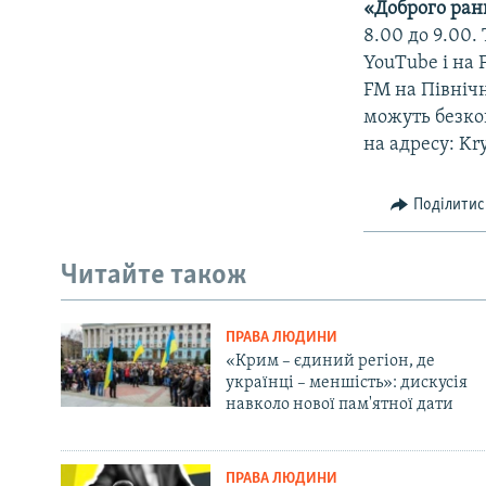
«Доброго ран
8.00 до 9.00
YouTube і на 
FM на Північ
можуть безкош
на адресу: Kr
Поділитис
Читайте також
ПРАВА ЛЮДИНИ
«Крим – єдиний регіон, де
українці – меншість»: дискусія
навколо нової пам'ятної дати
ПРАВА ЛЮДИНИ