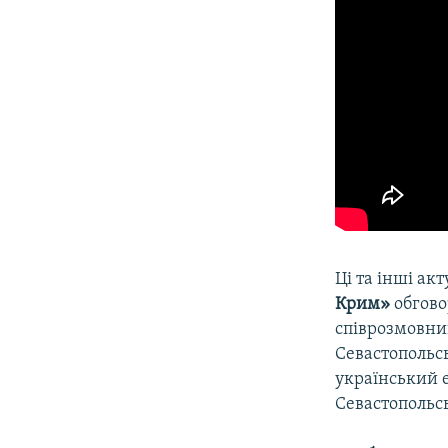
Ці та інші акт
Крим»
обгово
співрозмовни
Севастопольсь
український 
Севастопольсь