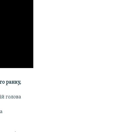
го ранку,
ій голова
ва