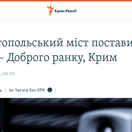
топольський міст постав
 – Доброго ранку, Крим
, 08:00
ь
Читати без VPN