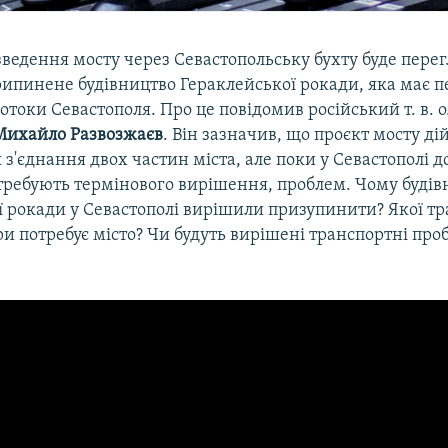
ведення мосту через Севастопольську бухту буде перег
рипинене будівництво Гераклейської рокади, яка має 
отоки Севастополя. Про це повідомив російський т. в. о
Михайло Развозжаєв
. Він зазначив, що проєкт мосту ді
з'єднання двох частин міста, але поки у Севастополі д
требують термінового вирішення, проблем. Чому будівн
ї рокади у Севастополі вирішили призупинити? Якої тр
и потребує місто? Чи будуть вирішені транспортні пр