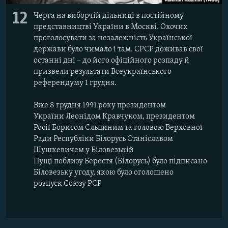
12
Черга на виборчій дільниці в постійному
представництві України в Москві. Охочих
проголосувати за незалежність Української
держави було чимало і там. СРСР доживав свої
останні дні – до його офіційного розпаду й
призвели результати Всеукраїнського
референдуму 1 грудня.
Вже 8 грудня 1991 року президентом
України Леонідом Кравчуком, президентом
Росії Борисом Єльциним та головою Верховної
Ради Республіки Білорусь Станіславом
Шушкевичем у Біловезькій
Пущі поблизу Берестя (Білорусь) було підписано
Біловезьку угоду, якою було оголошено
розпуск Союзу РСР