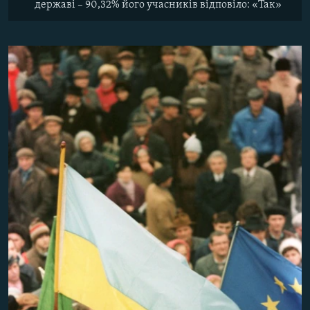
державі – 90,32% його учасників відповіло: «Так»