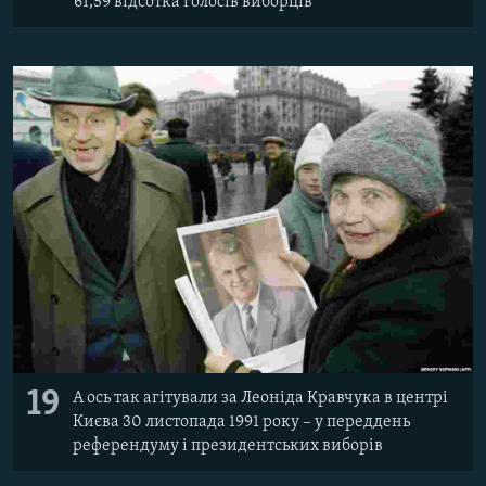
61,59 відсотка голосів виборців
19
А ось так агітували за Леоніда Кравчука в центрі
Києва 30 листопада 1991 року – у переддень
референдуму і президентських виборів