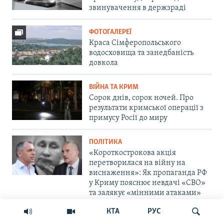
звинувачення в держзраді
ФОТОГАЛЕРЕЇ
Краса Сімферопольського
водосховища та занедбаність
довкола
ВІЙНА ТА КРИМ
Сорок днів, сорок ночей. Про
результати кримської операції з
примусу Росії до миру
ПОЛІТИКА
«Короткострокова акція
перетворилася на війну на
виснаження»: Як пропаганда РФ
у Криму пояснює невдачі «СВО»
та залякує «мінними атаками»
КТА
РУС
ВІЙНА ТА КРИМ