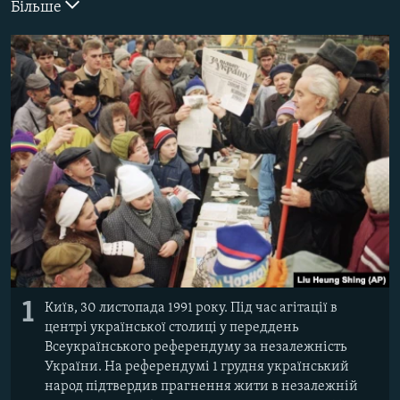
Більше
ВІДЕОУРОКИ «ELIFBE»
Русский
СВІДЧЕННЯ ОКУПАЦІЇ
Qırımtatar
УКРАЇНСЬКА ПРОБЛЕМА КРИМУ
ДОЛУЧАЙСЯ!
ІНФОГРАФІКА
Усі сайти RFE/RL
1
Київ, 30 листопада 1991 року. Під час агітації в
центрі української столиці у переддень
Всеукраїнського референдуму за незалежність
України. На референдумі 1 грудня український
народ підтвердив прагнення жити в незалежній