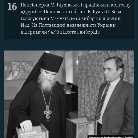
16
Пенсіонерка М. Глухівська і працівники колгоспу
«Дружба» Полтавської області В. Рудь і С. Бова
голосують на Мачухівській виборчій дільниці
N22. На Полтавщині незалежність України
підтримали 94,93 відсотка виборців