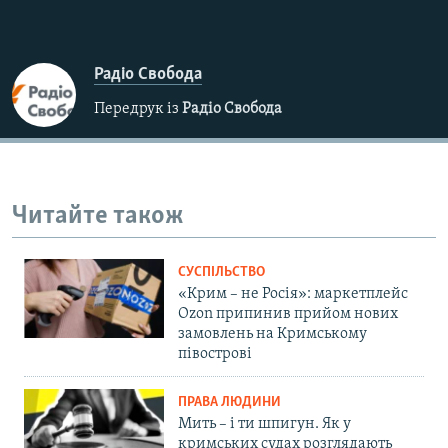
Радіо Свобода
Передрук із
Радіо Свобода
Читайте також
СУСПІЛЬСТВО
«Крим – не Росія»: маркетплейс
Ozon припинив прийом нових
замовлень на Кримському
півострові
ПРАВА ЛЮДИНИ
Мить – і ти шпигун. Як у
кримських судах розглядають