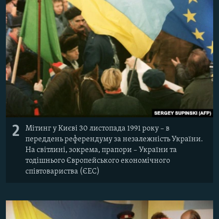
2
Мітинг у Києві 30 листопада 1991 року – в
переддень референдуму за незалежність України.
На світлині, зокрема, прапори – України та
тодішнього Європейського економічного
співтовариства (ЄЕС)