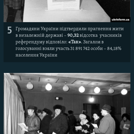
5
Громадяни України підтвердили прагнення жити
в незалежній державі –
90,32
відсотка учасників
референдуму відповіло:
«Так»
.
Загалом в
голосуванні взяли участь 31 891 742 особи – 84,18%
населення України