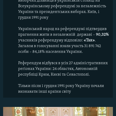
виборчих дільниць в українській столиці на
Всеукраїнському референдумі за незалежність
України та президентських виборах. Київ, 1
грудня 1991 року
Український народ на референдумі підтвердив
прагнення жити в незалежній державі –
90,32%
учасників референдуму відповіло:
«Так»
.
Загалом в голосуванні взяли участь 31 891 742
особи – 84,18% населення України.
Референдум відбувся в усіх 27 адміністративних
регіонах України: 24 областях, Автономній
республіці Крим, Києві та Севастополі.
Тільки після 1 грудня 1991 року Україну почали
визнавати інші країни світу