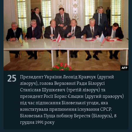
25
Президент України Леонід Кравчук (другий
ліворуч), голова Верховної Ради Білорусі
Станіслав Шушкевич (третій ліворуч) та
президент Росії Борис Єльцин (другий праворуч)
під час підписання Біловезької угоди, яка
констатувала припинення існування СРСР.
Біловезька Пуща поблизу Берестя (Білорусь), 8
грудня 1991 року