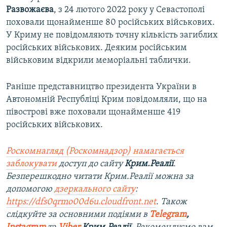
Развожаєва
, з 24 лютого 2022 року у Севастополі
поховали щонайменше 80 російських військових.
У Криму не повідомляють точну кількість загиблих
російських військових. Деяким російським
військовим відкрили меморіальні таблички.
Раніше представництво президента України в
Автономній Республіці Крим повідомляли, що на
півострові вже поховали щонайменше 419
російських військових.
Роскомнагляд (Роскомнадзор) намагається
заблокувати
доступ до сайту
Крим.Реалії
.
Безперешкодно читати Крим.Реалії можна за
допомогою
дзеркального сайту
:
https://dfs0qrmo00d6u.cloudfront.net
. Також
слідкуйте за основними подіями в
Telegram
,