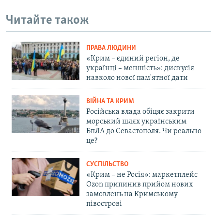
Читайте також
ПРАВА ЛЮДИНИ
«Крим – єдиний регіон, де
українці – меншість»: дискусія
навколо нової пам'ятної дати
ВІЙНА ТА КРИМ
Російська влада обіцяє закрити
морський шлях українським
БпЛА до Севастополя. Чи реально
це?
СУСПІЛЬСТВО
«Крим – не Росія»: маркетплейс
Ozon припинив прийом нових
замовлень на Кримському
півострові