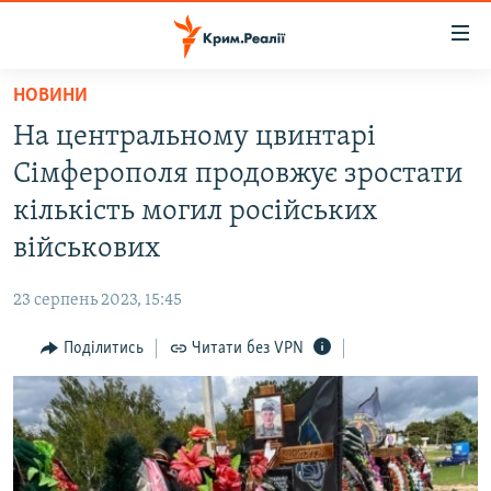
Доступність
посилання
Перейти
НОВИНИ
до
НОВИНИ
На центральному цвинтарі
основного
ВОДА.КРИМ
матеріалу
Сімферополя продовжує зростати
ВІДЕО ТА ФОТО
Перейти
кількість могил російських
до
ПОЛІТИКА
військових
основної
БЛОГИ
навігації
23 серпень 2023, 15:45
Перейти
ПОГЛЯД
до
Поділитись
Читати без VPN
ІНТЕРВ'Ю
пошуку
ВСЕ ЗА ДЕНЬ
СПЕЦПРОЕКТИ
ЯК ОБІЙТИ БЛОКУВАННЯ
ДЕПОРТАЦІЯ