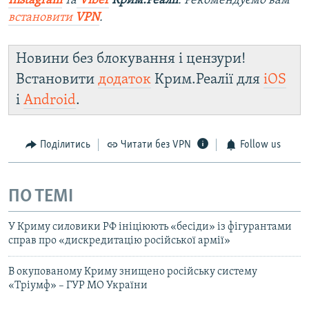
Instagram
та
Viber
Крим.Реалії
. Рекомендуємо вам
встановити
VPN
.
Новини без блокування і цензури!
Встановити
додаток
Крим.Реалії для
iOS
і
Android
.
Поділитись
Читати без VPN
Follow us
ПО ТЕМІ
У Криму силовики РФ ініціюють «бесіди» із фігурантами
справ про «дискредитацію російської армії»
В окупованому Криму знищено російську систему
«Тріумф» – ГУР МО України