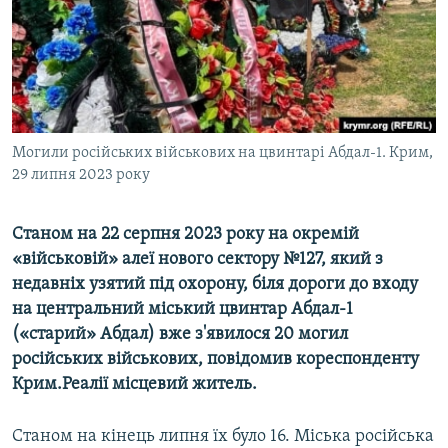
ВІДЕОУРОКИ «ELIFBE»
Русский
СВІДЧЕННЯ ОКУПАЦІЇ
Qırımtatar
УКРАЇНСЬКА ПРОБЛЕМА КРИМУ
ДОЛУЧАЙСЯ!
ІНФОГРАФІКА
Могили російських військових на цвинтарі Абдал-1. Крим,
29 липня 2023 року
Усі сайти RFE/RL
Станом на 22 серпня 2023 року на окремій
«військовій» алеї нового сектору №127, який з
недавніх узятий під охорону, біля дороги до входу
на центральний міський цвинтар Абдал-1
(«старий» Абдал) вже з'явилося 20 могил
російських військових, повідомив кореспонденту
Крим.Реалії місцевий житель.
Станом на кінець липня їх було 16. Міська російська