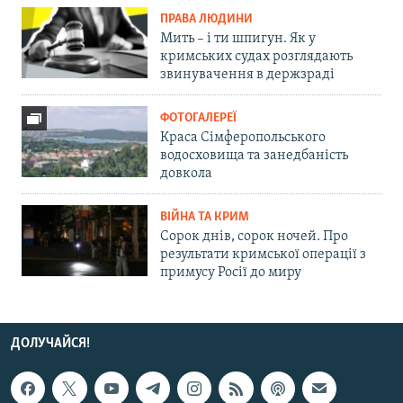
ПРАВА ЛЮДИНИ
Мить – і ти шпигун. Як у
кримських судах розглядають
звинувачення в держзраді
ФОТОГАЛЕРЕЇ
Краса Сімферопольського
водосховища та занедбаність
довкола
ВІЙНА ТА КРИМ
Сорок днів, сорок ночей. Про
результати кримської операції з
примусу Росії до миру
ДОЛУЧАЙСЯ!