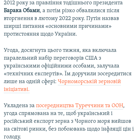
2012 року за правління тодішнього президента
Барака Обами
, а потім різко обвалилися після
вторгнення в лютому 2022 року. Путін назвав
ширші питання «основними причинами»
протистояння щодо України.
Угода, досягнута цього тижня, яка включала
паралельний набір переговорів США з
українськими офіційними особами, залучала
«технічних експертів». Їм доручили зосередитися
лише на одній сфері:
Чорноморській зерновій
ініціативі.
Укладена за
посередництва Туреччини та ООН
,
угода спрямована на те, щоб український і
російський експорт зерна з Чорного моря вийшов
на світові ринки, без побоювань щодо інфляції цін і
голоду.