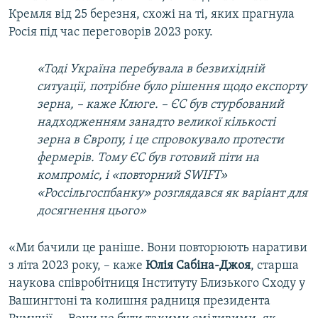
Кремля від 25 березня, схожі на ті, яких прагнула
Росія під час переговорів 2023 року.
«Тоді Україна перебувала в безвихідній
ситуації, потрібне було рішення щодо експорту
зерна, – каже Клюге. – ЄС був стурбований
надходженням занадто великої кількості
зерна в Європу, і це спровокувало протести
фермерів. Тому ЄС був готовий піти на
компроміс, і «повторний SWIFT»
«Россільгоспбанку» розглядався як варіант для
досягнення цього»
«Ми бачили це раніше. Вони повторюють наративи
з літа 2023 року, – каже
Юлія Сабіна-Джоя
, старша
наукова співробітниця Інституту Близького Сходу у
Вашингтоні та колишня радниця президента