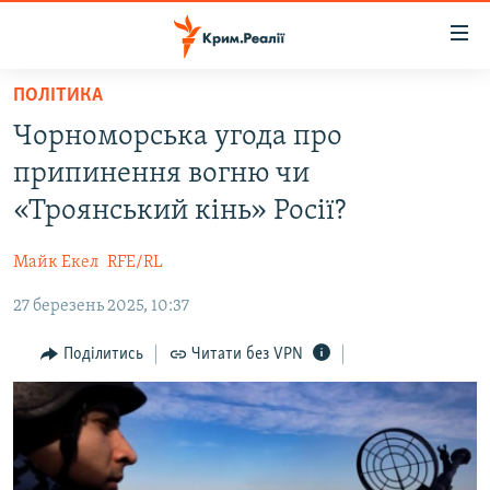
Доступність
посилання
Перейти
ПОЛІТИКА
до
НОВИНИ
Чорноморська угода про
основного
ВОДА.КРИМ
матеріалу
припинення вогню чи
ВІДЕО ТА ФОТО
Перейти
«Троянський кінь» Росії?
до
ПОЛІТИКА
основної
Майк Екел
RFE/RL
БЛОГИ
навігації
Перейти
27 березень 2025, 10:37
ПОГЛЯД
до
ІНТЕРВ'Ю
Поділитись
Читати без VPN
пошуку
ВСЕ ЗА ДЕНЬ
СПЕЦПРОЕКТИ
ЯК ОБІЙТИ БЛОКУВАННЯ
ДЕПОРТАЦІЯ