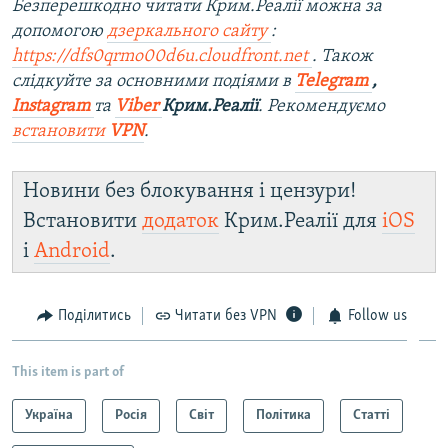
Безперешкодно читати Крим.Реалії можна за
допомогою
дзеркального сайту
:
https://dfs0qrmo00d6u.cloudfront.net
. Також
слідкуйте за основними подіями в
Telegram
,
Instagram
та
Viber
Крим.Реалії
. Рекомендуємо
встановити
VPN
.
Новини без блокування і цензури!
Встановити
додаток
Крим.Реалії для
iOS
і
Android
.
Поділитись
Читати без VPN
Follow us
This item is part of
Україна
Росія
Світ
Політика
Статті