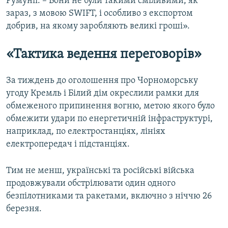
Румунії. – Вони не були такими сміливими, як
зараз, з мовою SWIFT, і особливо з експортом
добрив, на якому заробляють великі гроші».
«Тактика ведення переговорів»
За тиждень до оголошення про Чорноморську
угоду Кремль і Білий дім окреслили рамки для
обмеженого припинення вогню, метою якого було
обмежити удари по енергетичній інфраструктурі,
наприклад, по електростанціях, лініях
електропередач і підстанціях.
Тим не менш, українські та російські війська
продовжували обстрілювати один одного
безпілотниками та ракетами, включно з ніччю 26
березня.