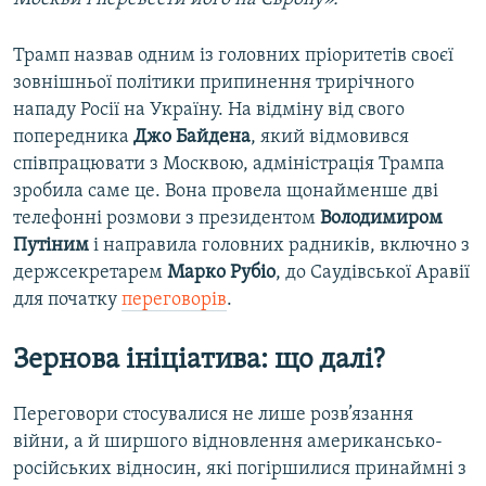
Трамп назвав одним із головних пріоритетів своєї
зовнішньої політики припинення трирічного
нападу Росії на Україну. На відміну від свого
попередника
Джо Байдена
, який відмовився
співпрацювати з Москвою, адміністрація Трампа
зробила саме це. Вона провела щонайменше дві
телефонні розмови з президентом
Володимиром
Путіним
і направила головних радників, включно з
держсекретарем
Марко Рубіо
, до Саудівської Аравії
для початку
переговорів
.
Зернова ініціатива: що далі?
Переговори стосувалися не лише розв’язання
війни, а й ширшого відновлення американсько-
російських відносин, які погіршилися принаймні з