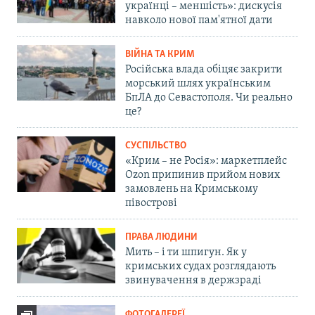
українці – меншість»: дискусія
навколо нової пам'ятної дати
ВІЙНА ТА КРИМ
Російська влада обіцяє закрити
морський шлях українським
БпЛА до Севастополя. Чи реально
це?
СУСПІЛЬСТВО
«Крим – не Росія»: маркетплейс
Ozon припинив прийом нових
замовлень на Кримському
півострові
ПРАВА ЛЮДИНИ
Мить – і ти шпигун. Як у
кримських судах розглядають
звинувачення в держзраді
ФОТОГАЛЕРЕЇ