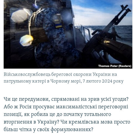
Військовослужбовець берегової охорони України на
патрульному катері в Чорному морі, 7 лютого 2024 року
Чи це передумови, спрямовані на зрив усієї угоди?
Або ж Росія просуває максималістські переговорні
позиції, як робила це до початку тотального
вторгнення в Україну? Чи кремлівська мова просто
більш чітка у своїх формулюваннях?