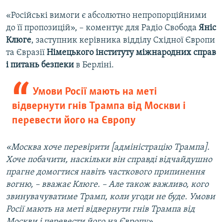
«Російські вимоги є абсолютно непропорційними
до її пропозицій», – коментує для Радіо Свобода
Яніс
Клюге
, заступник керівника відділу Східної Європи
та Євразії
Німецького інституту міжнародних справ
і питань безпеки
в Берліні.
Умови Росії мають на меті
відвернути гнів Трампа від Москви і
перевести його на Європу
«Москва хоче перевірити [адміністрацію Трампа].
Хоче побачити, наскільки він справді відчайдушно
прагне домогтися навіть часткового припинення
вогню, – вважає Клюге. – Але також важливо, кого
звинувачуватиме Трамп, коли угоди не буде. Умови
Росії мають на меті відвернути гнів Трампа від
Москви і перевести його на Європу».