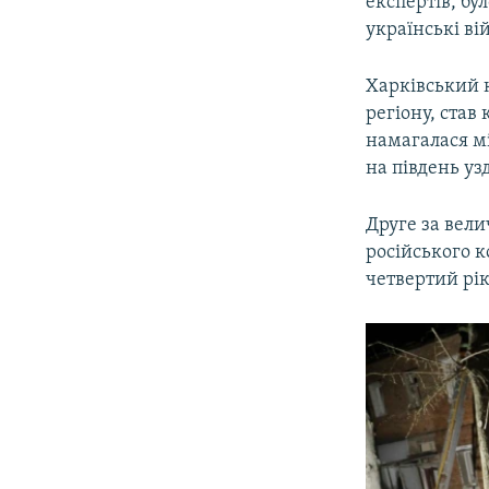
експертів, бу
українські ві
Харківський 
регіону, став
намагалася мі
на південь уз
Друге за вел
російського к
четвертий рі