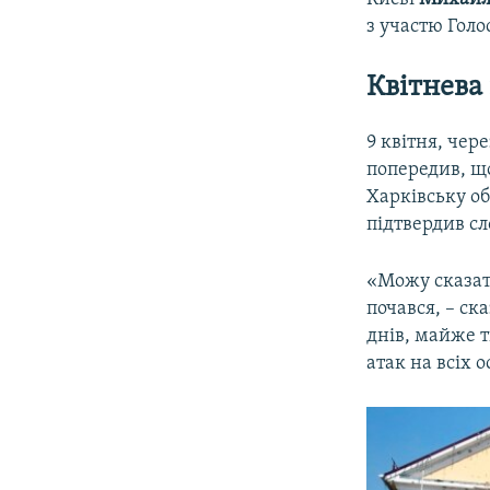
з участю Голо
Квітнева
9 квітня, чер
попередив, що
Харківську о
підтвердив сл
«Можу сказат
почався, – ск
днів, майже т
атак на всіх