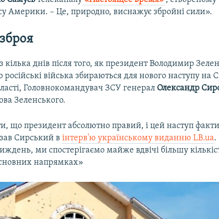
су Америки. – Це, природно, виснажує збройні сили».
 зброя
ез кілька днів після того, як президент Володимир Зеле
 російські війська збираються для нового наступу на 
бласті, Головнокомандувач ЗСУ генерал
Олександр Сир
ова Зеленського.
и, що президент абсолютно правий, і цей наступ факт
азав Сирський в
інтерв'ю українському виданню LB.ua
.
иждень, ми спостерігаємо майже вдвічі більшу кількі
 основних напрямках»