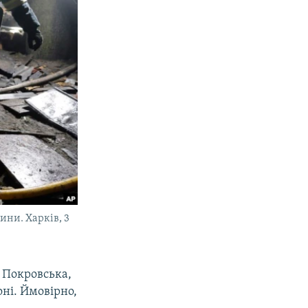
ини. Харків, 3
и Покровська,
оні. Ймовірно,