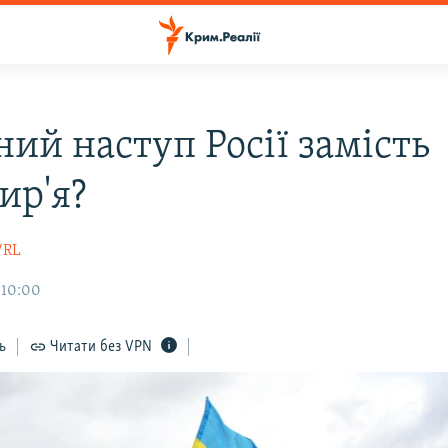
ий наступ Росії замість
ир'я?
/RL
 10:00
ь
Читати без VPN