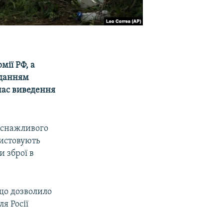
ії РФ, а
вданням
час виведення
виснажливого
ристовують
и зброї в
 що дозволило
я Росії