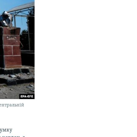
центральній
думку