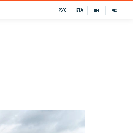
РУС
КТА