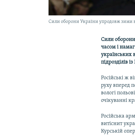
Сили оборони України упродовж зими в
Сили оборони
часом і нама
українських в
підрозділів із
Російські ж 
руху вперед п
вологі польов
очікуванні кр
Російська арм
витіснит укра
Курській опер