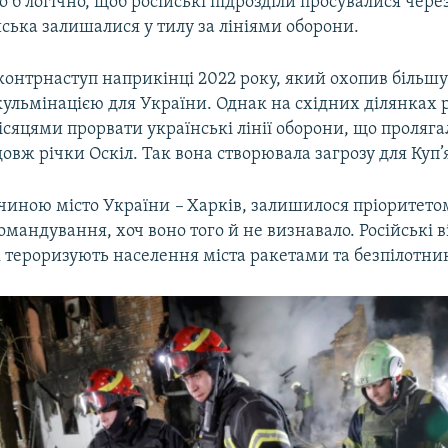
ло б логічно, щоб російські підрозділи просувалися чере
йська залишалися у тилу за лініями оборони.
контрнаступ наприкінці 2022 року, який охопив більшу
 кульмінацією для України. Однак на східних ділянках р
сяцями прорвати українські лінії оборони, що пролягал
довж річки Оскіл. Так вона створювала загрозу для Куп’
ичиною місто України
–
Харків, залишилося пріоритето
омандування, хоч воно того й не визнавало. Російські 
к тероризують населення міста ракетами та безпілотни