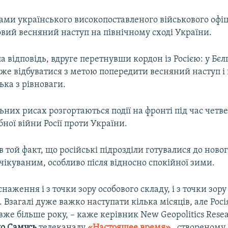
вами українського високопоставленого військового офіц
вий весняний наступ на північному сході України.
а відповідь, вдруге перетнувши кордон із Росією: у Бєл
оже відбуватися з метою попередити весняний наступ і
ська з рівноваги.
льних рисах розгортаються події на фронті під час четв
ої війни Росії проти України.
в той факт, що російські підрозділи готувалися до новог
чікуваним, особливо після відносно спокійної зими.
снаження і з точки зору особового складу, і з точки зору
 Взагалі дуже важко наступати кілька місяців, але Росі
вже більше року, – каже керівник New Geopolitics Rese
о Самусь
телеканалу
«Настоящее время»
, створеному