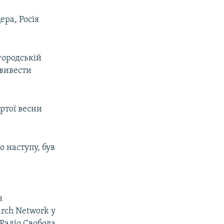
ера, Росія
городській
 вивести
ертої весни
о наступу, був
я
arch Network у
 Радіо Свобода