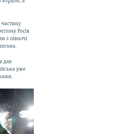
з кордон, а
 частину
егіону Росія
и з півночі
янська.
м для
війська уже
ками.