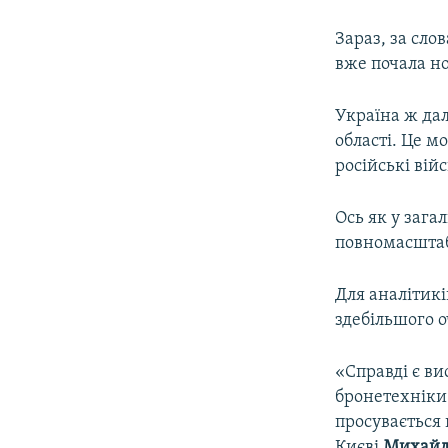
Зараз, за сло
вже почала но
Україна ж дал
області. Це м
російські вій
Ось як у зага
повномасштабн
Для аналітикі
здебільшого о
«Справді є ви
бронетехніки.
просувається 
Києві
Михайл