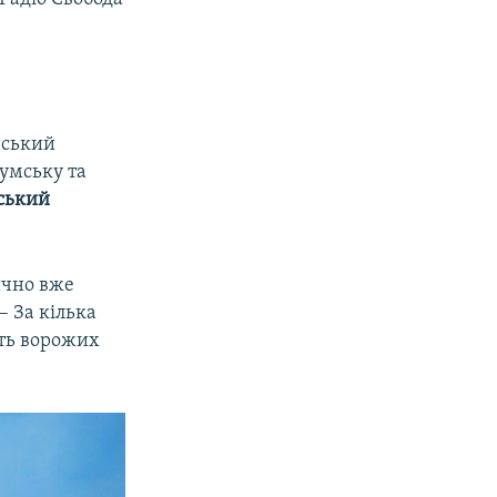
нський
Сумську та
ський
ично вже
 – За кілька
сть ворожих