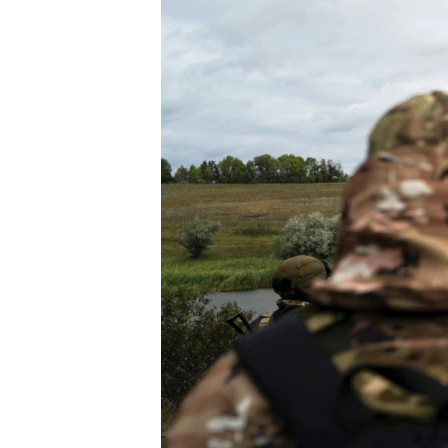
ВІДЕОУРОКИ «ELIFBE»
СВІДЧЕННЯ ОКУПАЦІЇ
УКРАЇНСЬКА ПРОБЛЕМА КРИМУ
ІНФОГРАФІКА