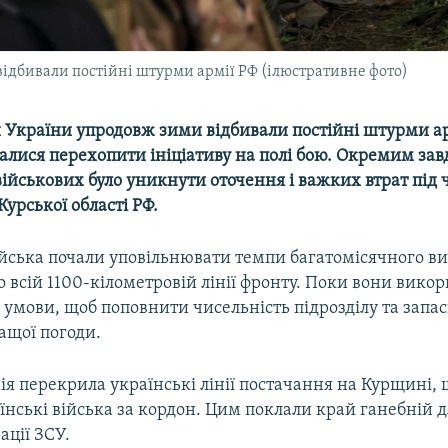
ідбивали постійні штурми армії РФ (ілюстративне фото)
 України упродовж зими відбивали постійні штурми арм
галися перехопити ініціативу на полі бою. Окремим за
ійськових було уникнути оточення і важких втрат під 
 Курської області РФ.
війська почали уповільнювати темпи багатомісячного 
о всій 1100-кілометровій лінії фронту. Поки вони вико
і умови, щоб поповнити чисельність підрозділу та запас
ащої погоди.
ія перекрила українські лінії постачання на Курщині,
їнські війська за кордон. Цим поклали край ганебній дл
ації ЗСУ.