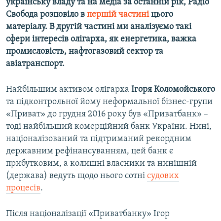
українську владу та на медіа за останній рік, Радіо
Свобода розповіло в
першій частині
цього
матеріалу. В другій частині ми аналізуємо такі
сфери інтересів олігарха, як енергетика, важка
промисловість, нафтогазовий сектор та
авіатранспорт.
Найбільшим активом олігарха
Ігоря Коломойського
та підконтрольної йому неформальної бізнес-групи
«Приват» до грудня 2016 року був «Приватбанк» –
тоді найбільший комерційний банк України. Нині,
націоналізований та підтриманий рекордним
державним рефінансуванням, цей банк є
прибутковим, а колишні власники та нинішній
(держава) ведуть щодо нього сотні
судових
процесів
.
Після націоналізації «Приватбанку» Ігор