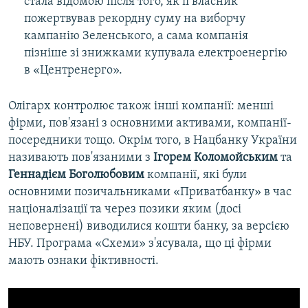
стала відомою після того, як її власник
пожертвував рекордну суму на виборчу
кампанію Зеленського, а сама компанія
пізніше зі знижками купувала електроенергію
в «Центренерго».
Олігарх контролює також інші компанії: менші
фірми, пов'язані з основними активами, компанії-
посередники тощо. Окрім того, в Нацбанку України
називають пов'язаними з
Ігорем Коломойським
та
Геннадієм Боголюбовим
компанії, які були
основними позичальниками «Приватбанку» в час
націоналізації та через позики яким (досі
неповернені) виводилися кошти банку, за версією
НБУ. Програма «Схеми» з'ясувала, що ці фірми
мають ознаки фіктивності.