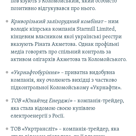
пов'язують з Коломойським, який особисто
позитивно відгукувався про нього.
Криворізький залізорудний комбінат
– ним
володіє кіпрська компанія Starmill Limited,
кінцевим власником якої українські реєстри
вказують Ріната Ахметова. Однак профільні
медіа говорять про спільний контроль за
активом олігархів Ахметова та Коломойського.
«Укрнафтобуріння» –
приватна видобувна
компанія, яку очолюють вихідці з частково
підконтрольної Коломойському «Укрнафти».
ТОВ «Юнайтед Енерджі»
– компанія-трейдер,
яка стала відомою своєю купівлею
електроенергії з Росії.
ТОВ «Укртрансліт» – компанія-трейдер, яка