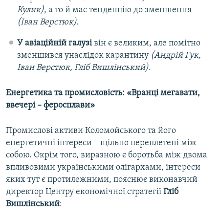
Кулик)
, а то й має тенденцію до зменшення
(Іван Верстюк).
У авіаційній галузі
він є великим, але помітно
зменшився унаслідок карантину
(Андрій Гук,
Іван Верстюк, Гліб Вишлінський)
.
Енергетика та промисловість: «Вранці мегавати,
ввечері – феросплави»
Промислові активи Коломойського та його
енергетичні інтереси – щільно переплетені між
собою. Окрім того, виразною є боротьба між двома
впливовими українськими олігархами, інтереси
яких тут є протилежними, пояснює виконавчий
директор Центру економічної стратегії
Гліб
Вишлінський
: