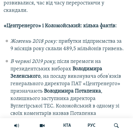
розвивалися, час від часу переростаючи у
скандали.
«Центренерго» і Коломойський: кілька фактів:
Жовтень 2018 року:
прибутки підприємства за
9 місяців року склали 489,5 мільйонів гривень.
В червні 2019 року,
після перемоги на
президентських виборах
Володимира
Зеленського
, на посаду виконувача обов'язків
генерального директора ПАТ «Центренерго»
призначають
Володимира Потапенка
,
колишнього заступника директора
Вуглегірської ТЕС. Коломойський в одному зі
своїх коментарів назвав Потапенка
«зрозумілою йому людиною»
. Також
КТА
РУС
Коломойський визнав, що його компанії є