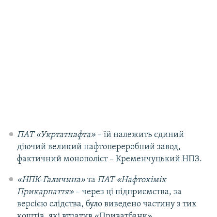
ПАТ «Укртатнафта»
– їй належить єдиний
діючий великий нафтопереробний завод,
фактичний монополіст – Кременчуцький НПЗ.
«НПК-Галичина»
та
ПАТ «Нафтохімік
Прикарпаття»
– через ці підприємства, за
версією слідства, було виведено частину з тих
коштів, які втратив «Приватбанк»