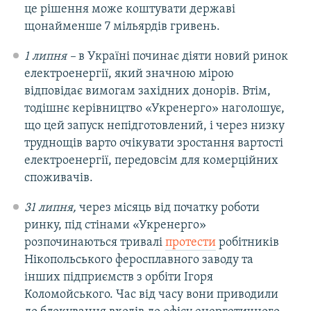
це рішення може коштувати державі
щонайменше 7 мільярдів гривень.
1 липня –
в Україні починає діяти новий ринок
електроенергії, який значною мірою
відповідає вимогам західних донорів. Втім,
тодішнє керівництво «Укренерго» наголошує,
що цей запуск непідготовлений, і через низку
труднощів варто очікувати зростання вартості
електроенергії, передовсім для комерційних
споживачів.
31 липня,
через місяць від початку роботи
ринку, під стінами «Укренерго»
розпочинаються тривалі
протести
робітників
Нікопольського феросплавного заводу та
інших підприємств з орбіти Ігоря
Коломойського. Час від часу вони приводили