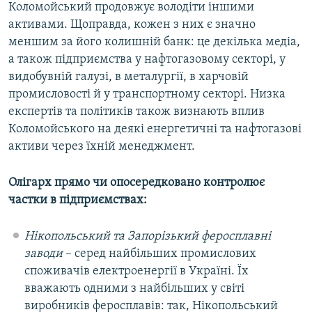
Коломойський продовжує володіти іншими
активами. Щоправда, кожен з них є значно
меншим за його колишній банк: це декілька медіа,
а також підприємства у нафтогазовому секторі, у
видобувній галузі, в металургії, в харчовій
промисловості й у транспортному секторі. Низка
експертів та політиків також визнають вплив
Коломойського на деякі енергетичні та нафтогазові
активи через їхній менеджмент.
Олігарх прямо чи опосередковано контролює
частки в підприємствах:
Нікопольський та Запорізький феросплавні
заводи
– серед найбільших промислових
споживачів електроенергії в Україні. Їх
вважають одними з найбільших у світі
виробників феросплавів: так, Нікопольський