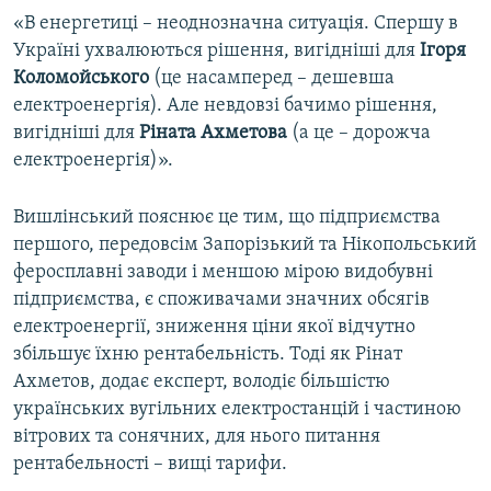
«В енергетиці – неоднозначна ситуація. Спершу в
Україні ухвалюються рішення, вигідніші для
Ігоря
Коломойського
(це насамперед – дешевша
електроенергія). Але невдовзі бачимо рішення,
вигідніші для
Ріната Ахметова
(а це – дорожча
електроенергія)».
Вишлінський пояснює це тим, що підприємства
першого, передовсім Запорізький та Нікопольський
феросплавні заводи і меншою мірою видобувні
підприємства, є споживачами значних обсягів
електроенергії, зниження ціни якої відчутно
збільшує їхню рентабельність. Тоді як Рінат
Ахметов, додає експерт, володіє більшістю
українських вугільних електростанцій і частиною
вітрових та сонячних, для нього питання
рентабельності – вищі тарифи.