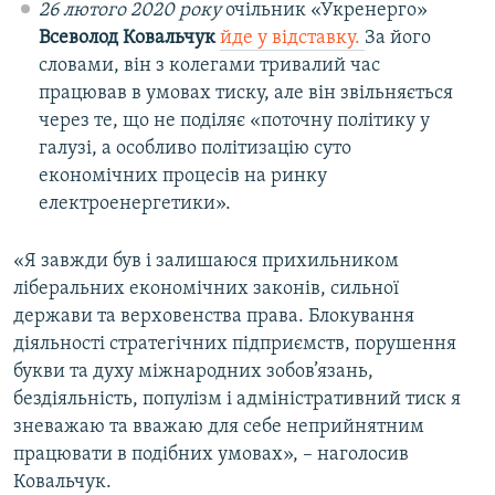
26 лютого 2020 року
очільник «Укренерго»
Всеволод Ковальчук
йде у відставку.
За його
словами, він з колегами тривалий час
працював в умовах тиску, але він звільняється
через те, що не поділяє «поточну політику у
галузі, а особливо політизацію суто
економічних процесів на ринку
електроенергетики».
«Я завжди був і залишаюся прихильником
ліберальних економічних законів, сильної
держави та верховенства права. Блокування
діяльності стратегічних підприємств, порушення
букви та духу міжнародних зобов’язань,
бездіяльність, популізм і адміністративний тиск я
зневажаю та вважаю для себе неприйнятним
працювати в подібних умовах», – наголосив
Ковальчук.