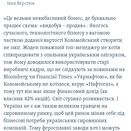
Іван Верстюк
«Це вельми невибагливий бізнес, де буквально
працює схема: «видобув – продав» . Якогось
сучасного, технологічного бізнесу з вагомою
часткою доданої вартості Коломойський створити
не зміг. Жоден поважний топ-менеджер не хотів
співпрацювати з опальним українським олігархом,
тож йому доводилося використовувати старі
виробничі кадри, що не слідкують за новинами на
Bloomberg чи Financial Times. «Укрнафтою», як би
Коломойському не хотілося, керує «Нафтогаз», а
тому тут він має лише фінансовий дохід (як
власник 42% акцій). Світ стрімко розвивається. І
Україна не є аж таким великим гравцем на
сировинному ринку, щоб цей ринок міняв себе під
бізнесові потреби українських сировинних
компаній. Тому феросплавні заводи хоч і можуть