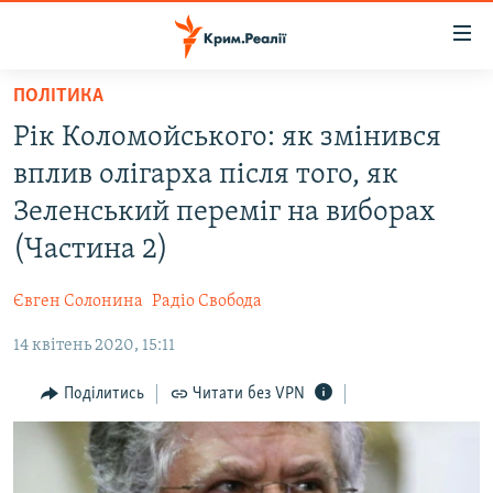
Доступність
посилання
Перейти
ПОЛІТИКА
до
НОВИНИ
Рік Коломойського: як змінився
основного
ВОДА.КРИМ
матеріалу
вплив олігарха після того, як
ВІДЕО ТА ФОТО
Перейти
Зеленський переміг на виборах
до
ПОЛІТИКА
(Частина 2)
основної
БЛОГИ
навігації
Євген Солонина
Радіо Свобода
Перейти
ПОГЛЯД
до
14 квітень 2020, 15:11
ІНТЕРВ'Ю
пошуку
ВСЕ ЗА ДЕНЬ
Поділитись
Читати без VPN
СПЕЦПРОЕКТИ
ЯК ОБІЙТИ БЛОКУВАННЯ
ДЕПОРТАЦІЯ