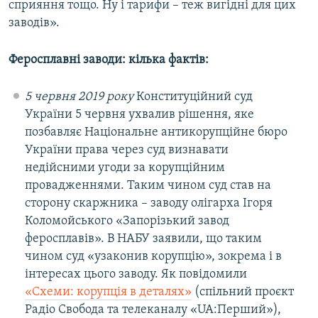
сприяння тощо. Ну і тарифи – теж вигідні для цих
заводів».
Феросплавні заводи: кілька фактів:
5 червня 2019 року
Конституційний суд
України 5 червня ухвалив рішення, яке
позбавляє Національне антикорупційне бюро
України права через суд визнавати
недійсними угоди за корупційним
провадженнями. Таким чином суд став на
сторону скаржника – заводу олігарха Ігоря
Коломойського «Запорізький завод
феросплавів». В НАБУ заявили, що таким
чином суд «узаконив корупцію», зокрема і в
інтересах цього заводу. Як повідомили
«Схеми: корупція в деталях»
(спільний проєкт
Радіо Свобода та телеканалу «UA:Перший»),