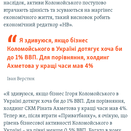
наслідок, активи Коломойського поступово
втрачають цінність та зсуваються на маргінес
економічного життя, такий висновок робить
економічний редаткор «НВ».
Я здивуюся, якщо бізнес
Коломойського в Україні дотягує хоча би
до 1% ВВП. Для порівняння, холдинг
Ахметова у кращі часи мав 4%
Іван Верстюк
«Я здивуюся, якщо бізнес Ігоря Коломойського в
Україні дотягує хоча би до 1% ВВП. Для порівняння,
холдинг СКМ Ріната Ахметова у кращі часи мав 4%.
Тепер же, після втрати «Приватбанку», я очікую, що
рівень бізнесової активності Коломойського в
Україні – на рівні менше 0,5% ВВП. Багато в чому