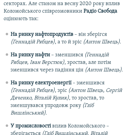
секторах. Але станом на весну 2020 року вплив
Коломойського співрозмовники
Радіо Свобода
оцінюють так:
На ринку нафтопродуктів
– він зберігся
(Геннадій Рябцев)
, а то й зріс
(Антон Швець).
На ринку нафти
– зменшився
(Геннадій
Рябцев, Іван Верстюк)
, зростав, але потім
зменшився через падіння цін
(Антон Швець).
На ринку електроенергії
– зменшився
(Геннадій Рябцев)
, зріс
(Антон Швець, Сергій
Дяченко, Віталій Кулик)
, то зростав, то
зменшувався упродовж року
(Гліб
Вишлінський).
У промисловості
вплив Коломойського –
зберігається
(Гліб Вишлінський, Віталій