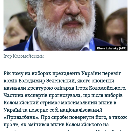
ВІДЕОУРОКИ «ELIFBE»
Русский
СВІДЧЕННЯ ОКУПАЦІЇ
Qırımtatar
УКРАЇНСЬКА ПРОБЛЕМА КРИМУ
ДОЛУЧАЙСЯ!
ІНФОГРАФІКА
Ігор Коломойський
Усі сайти RFE/RL
Рік тому на виборах президента України переміг
комік Володимир Зеленський, якого опоненти
називали креатурою олігарха Ігоря Коломойського.
Частина експертів прогнозувала, що після виборів
Коломойський отримає максимальний вплив в
Україні та поверне собі націоналізований
«Приватбанк». Про спроби повернути його, а також
про те, як змінився вплив Коломойського на