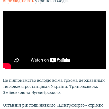
оприлюднюють
українські медіа.
Це підприємство володіє всіма трьома державними
теплоелектростанціями України: Трипільською,
Зміївською та Вуглегірською.
Останній рік події навколо «Центренерго» стрімко