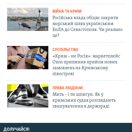
ВІЙНА ТА КРИМ
Російська влада обіцяє закрити
морський шлях українським
БпЛА до Севастополя. Чи реально
це?
СУСПІЛЬСТВО
«Крим – не Росія»: маркетплейс
Ozon припинив прийом нових
замовлень на Кримському
півострові
ПРАВА ЛЮДИНИ
Мить – і ти шпигун. Як у
кримських судах розглядають
звинувачення в держзраді
ДОЛУЧАЙСЯ!