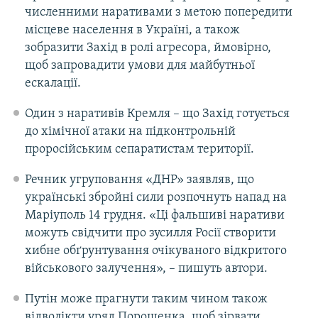
численними наративами з метою попередити
місцеве населення в Україні, а також
зобразити Захід в ролі агресора, ймовірно,
щоб запровадити умови для майбутньої
ескалації.
Один з наративів Кремля – що Захід готується
до хімічної атаки на підконтрольній
проросійським сепаратистам території.
Речник угруповання «ДНР» заявляв, що
українські збройні сили розпочнуть напад на
Маріуполь 14 грудня. «Ці фальшиві наративи
можуть свідчити про зусилля Росії створити
хибне обґрунтування очікуваного відкритого
військового залучення», – пишуть автори.
Путін може прагнути таким чином також
відволікти уряд Порошенка, щоб зірвати