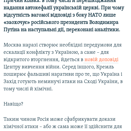
Причин кілька: в тому числі й перешкоджання
надання автокефалії українській церкві. При чому
відсутність вагомої відповіді з боку НАТО лише
«заохочує» російського президента Володимира
Путіна на наступальні дії, переконані аналітики.
Москва наразі створює необхідні передумови для
ескалації конфлікту з Україною, а саме – для
відкритого вторгнення, йдеться в
новій доповіді
Центру вивчення війни. Серед іншого, Кремль
поширює фальшиві наративи про те, що Україна і
Захід готують неминучі атаки на Сході України, в
тому числі й хімічні.
Навіщо?
Таким чином Росія може сфабрикувати докази
хімічної атаки – або ж сама може її здійснити для