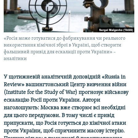
ВІДЕОУРОКИ «ELIFBE»
Русский
СВІДЧЕННЯ ОКУПАЦІЇ
Qırımtatar
УКРАЇНСЬКА ПРОБЛЕМА КРИМУ
ДОЛУЧАЙСЯ!
«Росія може готуватися до фабрикування чи реального
ІНФОГРАФІКА
використання хімічної зброї в Україні, щоб створити
фальшивий привід для ескалації проти України» –
аналітики
Усі сайти RFE/RL
У щотижневій аналітичній доповідній «Russia in
Review» вашингтонський Центр вивчення війни
(Institute for the Study of War) прогнозує військову
ескалацію Росії проти України. Автори
наголошують: Москва вже створює всі необхідні
для цього передумови. В тому числі є привід
припускати, що Росія готується до хімічної атаки
проти України, щоб спричинити масову істерію.