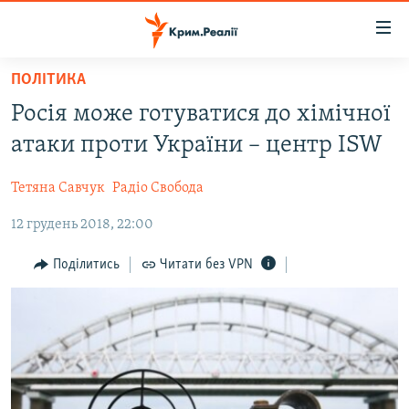
Доступність
посилання
Перейти
ПОЛІТИКА
до
НОВИНИ
Росія може готуватися до хімічної
основного
ВОДА.КРИМ
матеріалу
атаки проти України – центр ISW
ВІДЕО ТА ФОТО
Перейти
до
Тетяна Савчук
Радіо Свобода
ПОЛІТИКА
основної
12 грудень 2018, 22:00
БЛОГИ
навігації
Перейти
ПОГЛЯД
Поділитись
Читати без VPN
до
ІНТЕРВ'Ю
пошуку
ВСЕ ЗА ДЕНЬ
СПЕЦПРОЕКТИ
ЯК ОБІЙТИ БЛОКУВАННЯ
ДЕПОРТАЦІЯ