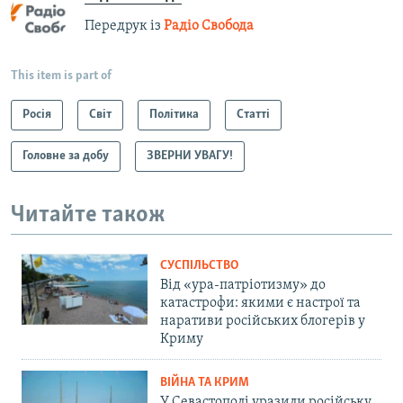
Передрук із
Радіо Свобода
This item is part of
Росія
Світ
Політика
Статті
Головне за добу
ЗВЕРНИ УВАГУ!
Читайте також
СУСПІЛЬСТВО
Від «ура-патріотизму» до
катастрофи: якими є настрої та
наративи російських блогерів у
Криму
ВІЙНА ТА КРИМ
У Севастополі уразили російську