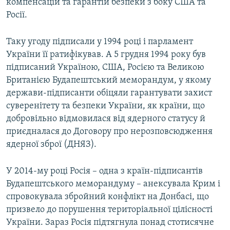
компенсацій та гарантій безпеки з боку США та
Росії.
Таку угоду підписали у 1994 році і парламент
України її ратифікував. А 5 грудня 1994 року був
підписаний Україною, США, Росією та Великою
Британією Будапештський меморандум, у якому
держави-підписанти обіцяли гарантувати захист
суверенітету та безпеки України, як країни, що
добровільно відмовилася від ядерного статусу й
приєдналася до Договору про нерозповсюдження
ядерної зброї (ДНЯЗ).
У 2014-му році Росія – одна з країн-підписантів
Будапештського меморандуму – анексувала Крим і
спровокувала збройний конфлікт на Донбасі, що
призвело до порушення територіальної цілісності
України. Зараз Росія підтягнула понад стотисячне