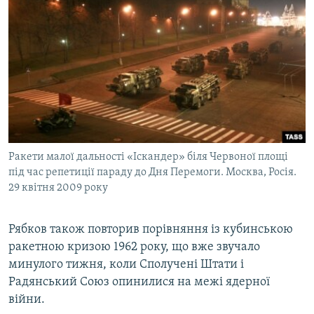
Ракети малої дальності «Іскандер» біля Червоної площі
під час репетиції параду до Дня Перемоги. Москва, Росія.
29 квітня 2009 року
Рябков також повторив порівняння із кубинською
ракетною кризою 1962 року, що вже звучало
минулого тижня, коли Сполучені Штати і
Радянський Союз опинилися на межі ядерної
війни.