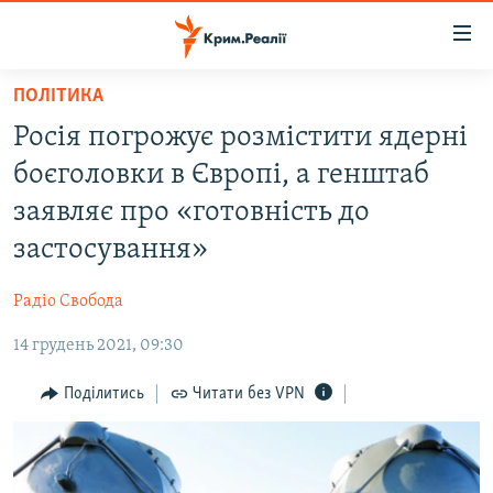
Доступність
посилання
Перейти
ПОЛІТИКА
до
НОВИНИ
Росія погрожує розмістити ядерні
основного
ВОДА.КРИМ
матеріалу
боєголовки в Європі, а генштаб
ВІДЕО ТА ФОТО
Перейти
заявляє про «готовність до
до
ПОЛІТИКА
застосування»
основної
БЛОГИ
навігації
Радіо Свобода
Перейти
ПОГЛЯД
до
14 грудень 2021, 09:30
ІНТЕРВ'Ю
пошуку
ВСЕ ЗА ДЕНЬ
Поділитись
Читати без VPN
СПЕЦПРОЕКТИ
ЯК ОБІЙТИ БЛОКУВАННЯ
ДЕПОРТАЦІЯ