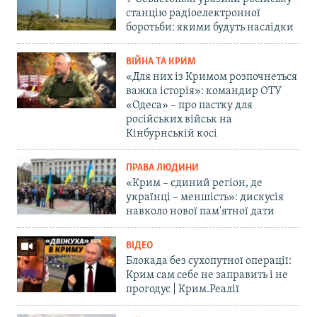
станцію радіоелектронної
боротьби: якими будуть наслідки
ВІЙНА ТА КРИМ
«Для них із Кримом розпочнеться
важка історія»: командир ОТУ
«Одеса» – про пастку для
російських військ на
Кінбурнській косі
ПРАВА ЛЮДИНИ
«Крим – єдиний регіон, де
українці – меншість»: дискусія
навколо нової пам'ятної дати
ВІДЕО
Блокада без сухопутної операції:
Крим сам себе не заправить і не
прогодує | Крим.Реалії