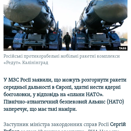
ВІДЕОУРОКИ «ELIFBE»
Русский
СВІДЧЕННЯ ОКУПАЦІЇ
Qırımtatar
УКРАЇНСЬКА ПРОБЛЕМА КРИМУ
ДОЛУЧАЙСЯ!
ІНФОГРАФІКА
Російські протикорабельні мобільні ракетні комплекси
«Редут». Калінінград
Усі сайти RFE/RL
У МЗС Росії заявили, що можуть розгорнути ракети
середньої дальності в Європі, здатні нести ядерні
боєголовки, у відповідь на «плани НАТО».
Північно-атлантичний безпековий Альянс (НАТО)
заперечує, що має такі наміри.
Заступник міністра закордонних справ Росії
Сергій