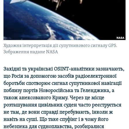
ВІДЕОУРОКИ «ELIFBE»
Русский
СВІДЧЕННЯ ОКУПАЦІЇ
Qırımtatar
УКРАЇНСЬКА ПРОБЛЕМА КРИМУ
ДОЛУЧАЙСЯ!
ІНФОГРАФІКА
Художня інтерпретація дії супутникового сигналу GPS.
Зображення надане NASA
Усі сайти RFE/RL
Західні та українські OSINT-аналітики зазначають,
що Росія за допомогою засобів радіоелектронної
боротьби спотворює сигнал супутникової навігації
поблизу портів Новоросійська та Геленджика, а
також анексованого Криму. Через це місце
розташування цивільних суден часто реєструється
не там, де вони справді перебувають, інколи ж
навіть на суші. Що таке спуфінг і в чому його
небезпека для судноплавства, розбиралися