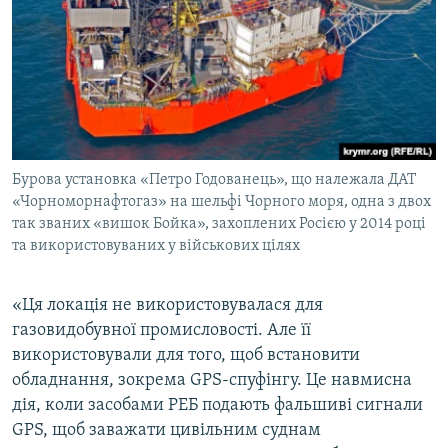
Бурова установка «Петро Годованець», що належала ДАТ
«Чорноморнафтогаз» на шельфі Чорного моря, одна з двох
так званих «вишок Бойка», захоплених Росією у 2014 році
та використовуваних у військових цілях
«Ця локація не використовувалася для
газовидобувної промисловості. Але її
використовували для того, щоб встановити
обладнання, зокрема GPS-спуфінгу. Це навмисна
дія, коли засобами РЕБ подають фальшиві сигнали
GPS, щоб заважати цивільним суднам