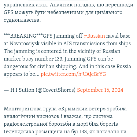
українських атак. Аналітик нагадав, що перешкоди
GPS можуть бути небезпечними для цивільного
судноплавства.
***BREAKING***GPS Jamming off
#Russian
naval base
at Novorossiysk visible in AIS transmissions from ships.
The jamming is centered in the vicinity of Russian
marker buoy number 133. Jamming GPS can be
dangerous for civilian shipping. And in this case Russia
appears to be…
pic.twitter.com/hjUAJeBrYG
— H I Sutton (@CovertShores)
September 15, 2024
Моніторингова група «Крымский ветер» зробила
аналогічний висновок і вважає, що система
радіоелектронної боротьби в морі біля берегів
Геленджика розміщена на буї 133, як показано на