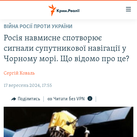
Доступність
посилання
Перейти
ВІЙНА РОСІЇ ПРОТИ УКРАЇНИ
до
НОВИНИ
Росія навмисне спотворює
основного
ВОДА.КРИМ
матеріалу
сигнали супутникової навігації у
ВІДЕО ТА ФОТО
Перейти
Чорному морі. Що відомо про це?
до
ПОЛІТИКА
основної
Сергій Коваль
БЛОГИ
навігації
Перейти
17 вересень 2024, 17:55
ПОГЛЯД
до
ІНТЕРВ'Ю
Поділитись
Читати без VPN
пошуку
ВСЕ ЗА ДЕНЬ
СПЕЦПРОЕКТИ
ЯК ОБІЙТИ БЛОКУВАННЯ
ДЕПОРТАЦІЯ