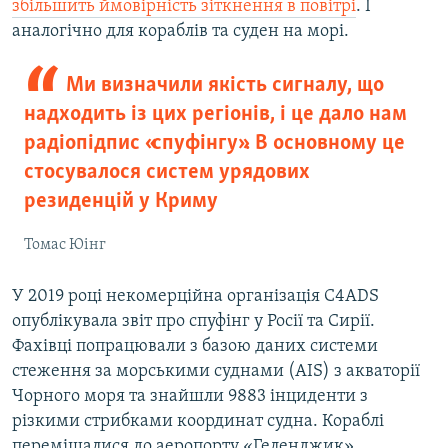
збільшить ймовірність зіткнення в повітрі
. І
аналогічно для кораблів та суден на морі.
Ми визначили якість сигналу, що
надходить із цих регіонів, і це дало нам
радіопідпис «спуфінгу». В основному це
стосувалося систем урядових
резиденцій у Криму
Томас Юінг
У 2019 році некомерційна організація C4ADS
опублікувала звіт про спуфінг у Росії та Сирії.
Фахівці попрацювали з базою даних системи
стеження за морськими суднами (AIS) з акваторії
Чорного моря та знайшли 9883 інциденти з
різкими стрибками координат судна. Кораблі
переміщалися до аеропорту «Геленджик».