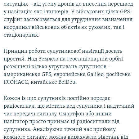
ситуаціях – від угону дронів до внесення перешкод
у навігацію яхт і танкерів. У військових цілях GPS-
спуфінг застосовується для утруднення визначення
координат військових об'єктів як рухомих, так і
стаціонарних.
Принцип роботи супутникової навігації досить
простий. Над Землею на геостаціонарній орбіті
розміщені кілька угруповань супутників –
американське GPS, європейське Galileo, російське
ГЛОНАСС, китайське BeiDou.
Кожен із цих супутників постійно передає
радіосигнал, що містить код супутника і надточний
час передачі сигналу. Смартфон або інший
навігатор просто приймає ці радіосигнали від
супутника. Аналізуючи точний час прийому
кожного сигналу, можна вирахувати відстань від