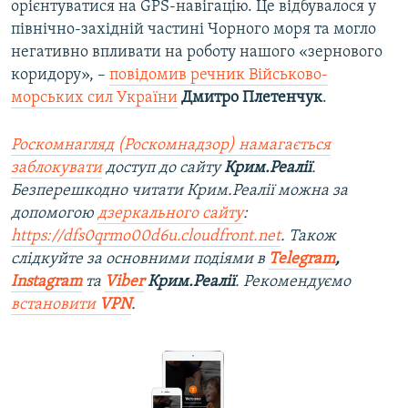
орієнтуватися на GPS-навігацію. Це відбувалося у
північно-західній частині Чорного моря та могло
негативно впливати на роботу нашого «зернового
коридору», –
повідомив речник Військово-
морських сил України
Дмитро Плетенчук
.
Роскомнагляд (Роскомнадзор) намагається
заблокувати
доступ до сайту
Крим.Реалії
.
Безперешкодно читати Крим.Реалії можна за
допомогою
дзеркального сайту
:
https://dfs0qrmo00d6u.cloudfront.net
. Також
слідкуйте за основними подіями в
Telegram
,
Instagram
та
Viber
Крим.Реалії
. Рекомендуємо
встановити
VPN
.