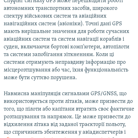
Спуфінг сигналу GPS може перешкодити роботі
автономних транспортних засобів, широкого
спектру військових систем та авіаційних
навігаційних систем (авіоніки). Точні дані GPS
мають вирішальне значення для роботи сучасних
авіаційних систем та систем навігації кораблів і
суден, включаючи бортові комп'ютери, автопілоти
та системи запобігання зіткненням. Коли ці
системи отримують неправдиву інформацію про
місцерозтшування або час, їхня функціональність
може бути суттєво порушена.
Навмисна маніпуляція сигналами GPS/GNSS, що
використовується проти літаків, може призвести до
того, що пілоти або капітани втратять своє фактичне
розташування та напрямок. Це може призвести до
відхилення літака від заданої траєкторії польоту,
що спричинить збентеження у авіадиспетчерів і