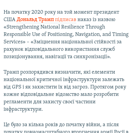
На початку 2020 року на той момент президент
США
Дональд Трамп
підписав
наказ із назвою
«Strengthening National Resilience Through
Responsible Use of Positioning, Navigation, and Timing
Services» – «Зміцнення національної стійкості за
рахунок відповідального використання служб
позиціонування, навігації та синхронізації».
Трамп розпорядився визначити, які елементи
національної критичної інфраструктури залежать
від GPS і як захистити їх від загроз. Протягом року
кожне відповідальне відомство мало розробити
регламенти для захисту своєї частини
інфраструктури.
Це було за кілька років до початку війни, а після
початку повномасштабного вторгнення армії Росії в