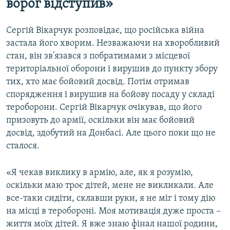
ворог відступив»
Сергій Вікарчук розповідає, що російська війна
застала його хворим. Незважаючи на хворобливий
стан, він зв'язався з побратимами з місцевої
територіальної оборони і вирушив до пункту збору
тих, хто має бойовий досвід. Потім отримав
спорядження і вирушив на бойову посаду у складі
тероборони. Сергій Вікарчук очікував, що його
призовуть до армії, оскільки він має бойовий
досвід, здобутий на Донбасі. Але цього поки що не
сталося.
«Я чекав виклику в армію, але, як я розумію,
оскільки маю троє дітей, мене не викликали. Але
все-таки сидіти, склавши руки, я не міг і тому дію
на місці в теробороні. Моя мотивація дуже проста –
життя моїх дітей. Я вже знаю фінал нашої родини,