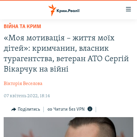
Доступність
посилання
Перейти
ВІЙНА ТА КРИМ
до
НОВИНИ
«Моя мотивація – життя моїх
основного
ВОДА.КРИМ
матеріалу
дітей»: кримчанин, власник
ВІДЕО ТА ФОТО
Перейти
турагентства, ветеран АТО Сергій
до
ПОЛІТИКА
Вікарчук на війні
основної
БЛОГИ
навігації
Вікторія Веселова
Перейти
ПОГЛЯД
до
07 квітень 2022, 18:14
ІНТЕРВ'Ю
пошуку
ВСЕ ЗА ДЕНЬ
Поділитись
Читати без VPN
СПЕЦПРОЕКТИ
ЯК ОБІЙТИ БЛОКУВАННЯ
ДЕПОРТАЦІЯ