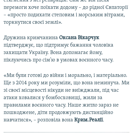
стягнення з неї репарацій. Сам же він після
перемоги хоче поїхати додому – до рідної Євпаторії
– «просто подихати степовим і морським вітрами,
торкнутися своєї землі».
Дружина кримчанина
Оксана Вікарчук
підтверджує, що підтримує бажання чоловіка
захищати Україну. Вона допомагає йому,
піклуючись про сім'ю в умовах воєнного часу.
«Ми були готові до війни і морально, і матеріально.
Ще з 2014 року ми розуміли, що вона неминуча. Ми
зі своєї місцевості нікуди не виїжджали, під час
атаки ховалися у бомбосховищі, жили за
правилами воєнного часу. Наше житло зараз не
пошкоджене, діти продовжують дистанційно
навчатися», – розповіла вона
Крим.Реалії
.