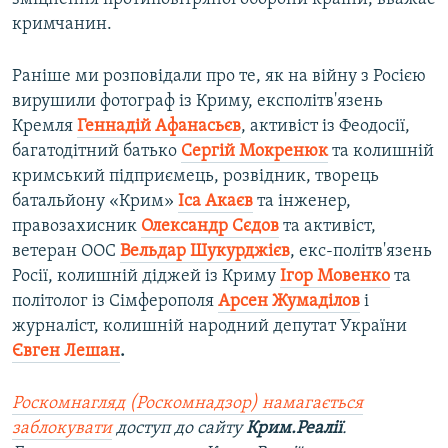
кримчанин.
Раніше ми розповідали про те, як на війну з Росією
вирушили фотограф із Криму, експолітв'язень
Кремля
Геннадій Афанасьєв
, активіст із Феодосії,
багатодітний батько
Сергій Мокренюк
та колишній
кримський підприємець, розвідник, творець
батальйону «Крим»
Іса Акаєв
та інженер,
правозахисник
Олександр Сєдов
та активіст,
ветеран ООС
Вельдар Шукурджієв
,
екс-політв'язень
Росії, колишній діджей із Криму
Ігор Мовенко
та
політолог із Сімферополя
Арсен Жумаділов
і
журналіст, колишній народний депутат України
Євген Лешан
.
Роскомнагляд (Роскомнадзор) намагається
заблокувати
доступ до сайту
Крим.Реалії
.