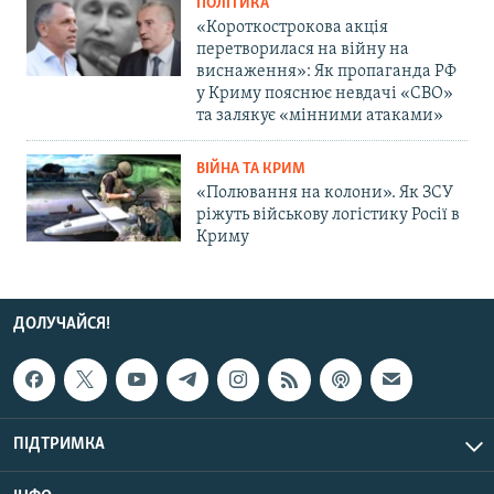
ПОЛІТИКА
«Короткострокова акція
перетворилася на війну на
виснаження»: Як пропаганда РФ
у Криму пояснює невдачі «СВО»
та залякує «мінними атаками»
ВІЙНА ТА КРИМ
«Полювання на колони». Як ЗСУ
ріжуть військову логістику Росії в
Криму
ДОЛУЧАЙСЯ!
ПІДТРИМКА