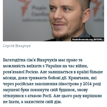
ВІДЕОУРОКИ «ELIFBE»
Русский
СВІДЧЕННЯ ОКУПАЦІЇ
Qırımtatar
УКРАЇНСЬКА ПРОБЛЕМА КРИМУ
ДОЛУЧАЙСЯ!
ІНФОГРАФІКА
Сергій Вікарчук
Усі сайти RFE/RL
Багатодітна сім'я Вікарчуків має право та
можливість виїхати з України на час війни,
розв'язаної Росією. Але залишається в країні більше
місяця, доки тривають бойові дії. Кримчани, які
через російське захоплення півострова у 2014 році
змушені були покинути свій будинок, знову
зіткнулися з атакою Росії. Але цього разу вирішили
не їхати, а захистити свій дім.