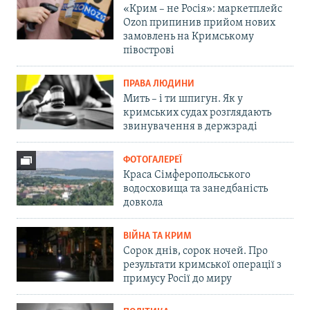
«Крим – не Росія»: маркетплейс
Ozon припинив прийом нових
замовлень на Кримському
півострові
ПРАВА ЛЮДИНИ
Мить – і ти шпигун. Як у
кримських судах розглядають
звинувачення в держзраді
ФОТОГАЛЕРЕЇ
Краса Сімферопольського
водосховища та занедбаність
довкола
ВІЙНА ТА КРИМ
Сорок днів, сорок ночей. Про
результати кримської операції з
примусу Росії до миру