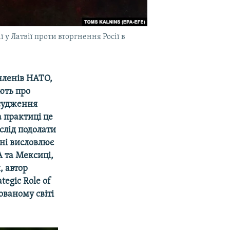
 у Латвії проти вторгнення Росії в
 членів НАТО,
ють про
асудження
на практиці це
слід подолати
дні висловлює
 та Мексиці,
, автор
egic Role of
ованому світі