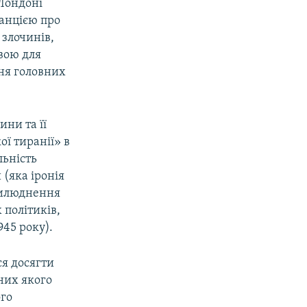
 Лондоні
ранцією про
злочинів,
авою для
ння головних
ни та її
ї тиранії» в
льність
 (яка іронія
прилюднення
 політиків,
945 року).
я досягти
дних якого
ого