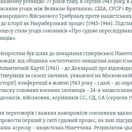
наменну річницю: 77 років тому, 8 серпня 1945 року, в
дписання угоди між Великою Британією, США, СРСР і Ф
жнародного Військового Трибуналу проти нацистських 
до історії як Нюрнберзький процес (1945-1946). Підст
роцесу стала угода союзників «Про судове переслідува
инців».
Непростим був шлях до покарання гітлерівської Німеччи
вождів: від обіцянки «остаточного знищення нацистсько
Атлантичній Хартії (1941) – до Декларації про відповіда
гітлерівців за скоєні злочини, ухваленої на Московській
історії!) конференції в жовтні 1943 року – і далі – до о
списку головних воєнних злочинців – 24-х нацистських
ідеологів, військових, керівників СС, СД, СА (серпень 1
х переговорів і важких компромісів союзникам вдалос
провести перший у світі судовий процес, на лаві підсу
аїна-агресор – нацистська Німеччина. Результатом ць