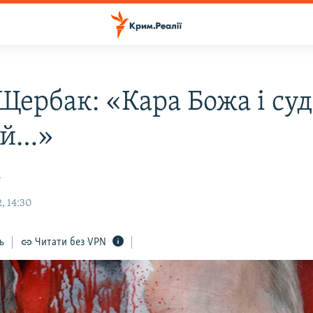
Щербак: «Кара Божа і суд
ий…»
а
, 14:30
ь
Читати без VPN