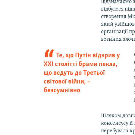
Відзначаємо з
відбулося пі
створення Мі
який увійшов 
організації п
воєнних злоч
Те, що Путін відкрив у
ХХІ столітті брами пекла,
що ведуть до Третьої
світової війни, –
безсумнівно
Шляхом довги
консенсусу й 
перебувала кр