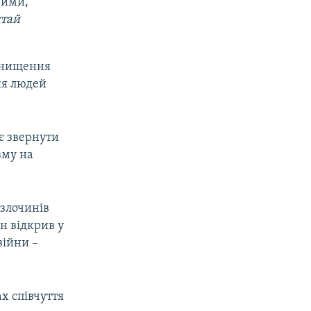
ними,
тай
 знищення
ня людей
є звернути
зму на
 злочинів
ін відкрив у
війни –
х співчуття