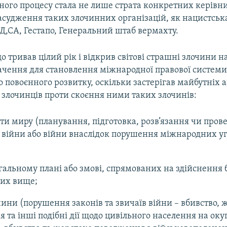
ого процесу стала не лише страта конкретних керівник
засудження таких злочинних організацій, як нацистськ
Д,СА, Гестапо, Генеральний штаб вермахту.
о тривав цілий рік і відкрив світові страшні злочини 
ачення для становлення міжнародної правової системи
 повоєнного розвитку, оскільки застерігав майбутніх а
злочинців проти скоєння ними таких злочинів:
ти миру (планування, підготовка, розв’язання чи пров
 війни або війни внаслідок порушення міжнародних уг
агальному плані або змові, спрямованих на здійснення 
них вище;
чини (порушення законів та звичаїв війни – вбивство, 
 та інші подібні дії щодо цивільного населення на ок