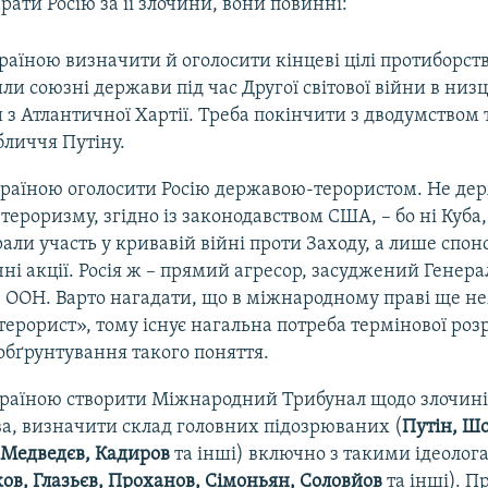
ати Росію за її злочини, вони повинні:
раїною визначити й оголосити кінцеві цілі протиборст
или союзні держави під час Другої світової війни в низц
з Атлантичної Хартії. Треба покінчити з дводумством 
бличчя Путіну.
країною оголосити Росію державою-терористом. Не де
ероризму, згідно із законодавством США, – бо ні Куба, 
али участь у кривавій війні проти Заходу, а лише спон
ні акції. Росія ж – прямий агресор, засуджений Генер
ООН. Варто нагадати, що в міжнародному праві ще нем
ерорист», тому існує нагальна потреба термінової розр
обґрунтування такого поняття.
раїною створити Міжнародний Трибунал щодо злочинів Р
а, визначити склад головних підозрюваних (
Путін, Шо
 Медведєв, Кадиров
та інші) включно з такими ідеолога
ков, Глазьєв, Проханов, Сімоньян, Соловйов
та інші). П