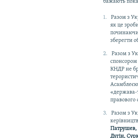
бажають покар
Разом з Ук
як це зроб
починаючи 
зберегти о
Разом з У
спонсором т
КНДР не бр
терористич
Асамблеєю 
«держава-т
правового 
Разом з Ук
керівництв
Патрушев,
Дугін, Сур