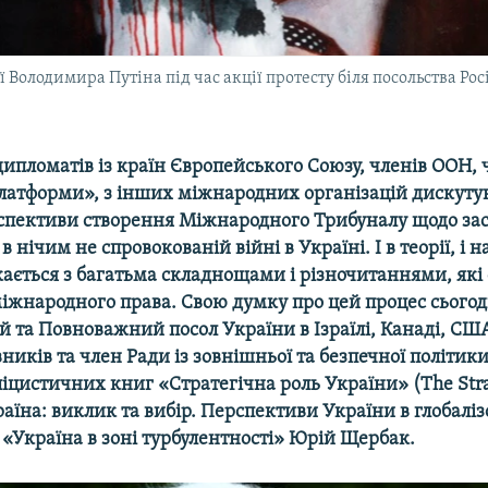
Володимира Путіна під час акції протесту біля посольства Росії
дипломатів із країн Європейського Союзу, членів ООН,
латформи», з інших міжнародних організацій дискуту
рспективи створення Міжнародного Трибуналу щодо з
 в нічим не спровокованій війні в Україні. І в теорії, і 
ається з багатьма складнощами і різночитаннями, які 
міжнародного права. Свою думку про цей процес сього
 та Повноважний посол України в Ізраїлі, Канаді, США
вників та член Ради із зовнішньої та безпечної політики
іцистичних книг «Стратегічна роль України» (The Strat
раїна: виклик та вибір. Перспективи України в глобаліз
і «Україна в зоні турбулентності» Юрій Щербак.