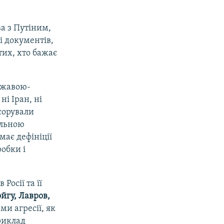
ва з Путіним,
і документів,
тих, хто бажає
ржавою-
ні Іран, ні
сорували
альною
ає дефініції
обки і
осії та її
йгу, Лавров,
ми агресії, як
риклад