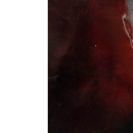
ВІДЕОУРОКИ «ELIFBE»
СВІДЧЕННЯ ОКУПАЦІЇ
УКРАЇНСЬКА ПРОБЛЕМА КРИМУ
ІНФОГРАФІКА