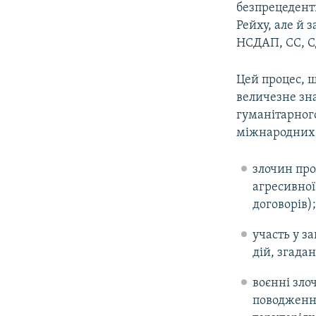
безпрецедентн
Рейху, але й 
НСДАП, СС, С
Цей процес, щ
величезне зн
гуманітарного
міжнародних 
злочин про
агресивної
договорів);
участь у з
дій, згада
воєнні зло
поводження