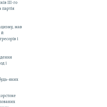
ів ІІІ-го
а партія
нацизму, мав
 й
гресорів і
едення
од і
будь-яких
жорстоке
упованих