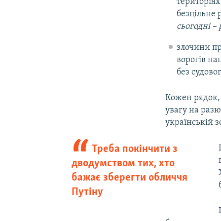
територіях
безцільне 
сьогодні – 
злочини пр
ворогів на
без судовог
Кожен рядок,
увагу на разю
українській з
Треба покінчити з
дводумством тих, хто
бажає зберегти обличчя
Путіну