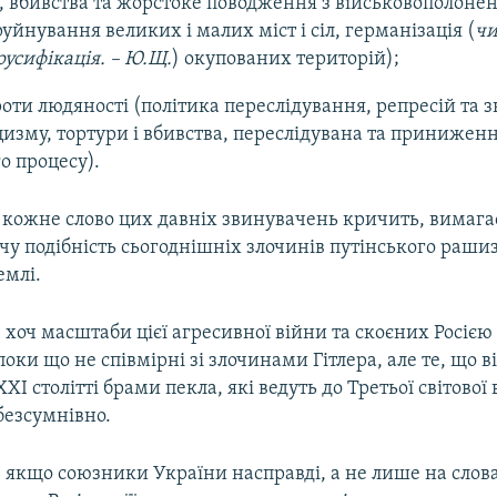
, вбивства та жорстоке поводження з військовополоне
руйнування великих і малих міст і сіл, германізація (
чи
русифікація. – Ю.Щ.
) окупованих територій);
оти людяності (політика переслідування, репресій та
цизму, тортури і вбивства, переслідувана та принижен
о процесу).
 кожне слово цих давніх звинувачень кричить, вимага
чу подібність сьогоднішніх злочинів путінського раши
емлі.
І хоч масштаби цієї агресивної війни та скоєних Росією
поки що не співмірні зі злочинами Гітлера, але те, що в
ХХІ столітті брами пекла, які ведуть до Третьої світової 
безсумнівно.
І якщо союзники України насправді, а не лише на слова