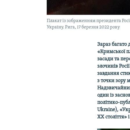
Плакат із зображенням президента Росії 
Україну. Рига, 17 березня 2022 року
Зараз багато 
«Кримської п
засади та пе
злочинів Росії
завдання стик
з точки зору 
Надзвичайний
один із засно
політико-публ
Ukraine), «Ук
XX століття» 