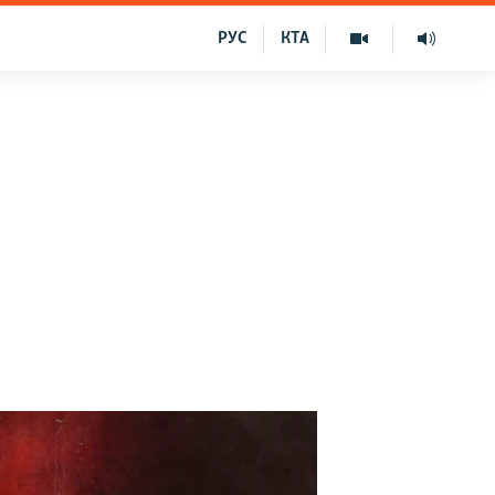
РУС
КТА