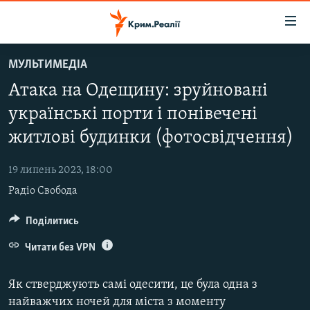
Доступність
посилання
Перейти
МУЛЬТИМЕДІА
до
НОВИНИ
Атака на Одещину: зруйновані
основного
ВОДА.КРИМ
матеріалу
українські порти і понівечені
ВІДЕО ТА ФОТО
Перейти
житлові будинки (фотосвідчення)
до
ПОЛІТИКА
основної
19 липень 2023, 18:00
БЛОГИ
навігації
Радіо Свобода
Перейти
ПОГЛЯД
до
Поділитись
ІНТЕРВ'Ю
пошуку
ВСЕ ЗА ДЕНЬ
Читати без VPN
СПЕЦПРОЕКТИ
Як стверджують самі одесити, це була одна з
ЯК ОБІЙТИ БЛОКУВАННЯ
ДЕПОРТАЦІЯ
найважчих ночей для міста з моменту