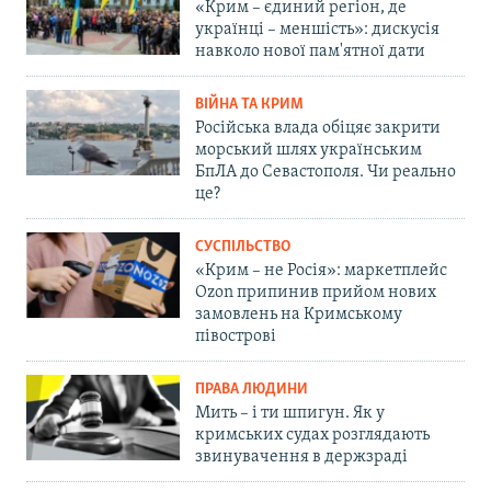
«Крим – єдиний регіон, де
українці – меншість»: дискусія
навколо нової пам'ятної дати
ВІЙНА ТА КРИМ
Російська влада обіцяє закрити
морський шлях українським
БпЛА до Севастополя. Чи реально
це?
СУСПІЛЬСТВО
«Крим – не Росія»: маркетплейс
Ozon припинив прийом нових
замовлень на Кримському
півострові
ПРАВА ЛЮДИНИ
Мить – і ти шпигун. Як у
кримських судах розглядають
звинувачення в держзраді