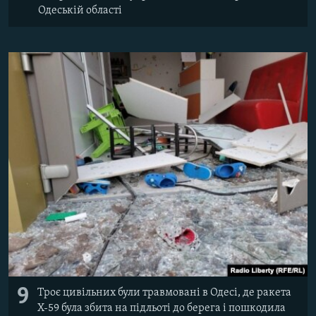
Одеській області
9
Троє цивільних були травмовані в Одесі, де ракета
Х-59 була збита на підльоті до берега і пошкодила