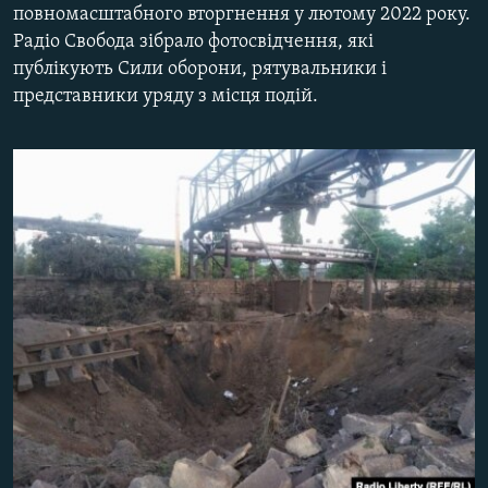
повномасштабного вторгнення у лютому 2022 року.
ВІДЕОУРОКИ «ELIFBE»
Русский
Радіо Свобода зібрало фотосвідчення, які
СВІДЧЕННЯ ОКУПАЦІЇ
публікують Сили оборони, рятувальники і
Qırımtatar
представники уряду з місця подій.
УКРАЇНСЬКА ПРОБЛЕМА КРИМУ
ДОЛУЧАЙСЯ!
ІНФОГРАФІКА
Усі сайти RFE/RL