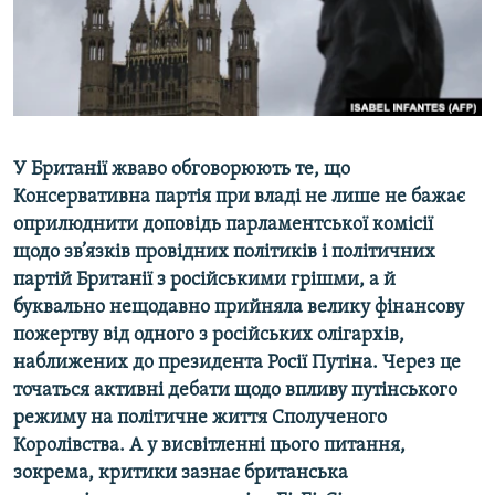
ВІДЕОУРОКИ «ELIFBE»
Русский
СВІДЧЕННЯ ОКУПАЦІЇ
Qırımtatar
УКРАЇНСЬКА ПРОБЛЕМА КРИМУ
ДОЛУЧАЙСЯ!
ІНФОГРАФІКА
У Британії жваво обговорюють те, що
Консервативна партія при владі не лише не бажає
оприлюднити доповідь парламентської комісії
Усі сайти RFE/RL
щодо зв’язків провідних політиків і політичних
партій Британії з російськими грішми, а й
буквально нещодавно прийняла велику фінансову
пожертву від одного з російських олігархів,
наближених до президента Росії Путіна. Через це
точаться активні дебати щодо впливу путінського
режиму на політичне життя Сполученого
Королівства. А у висвітленні цього питання,
зокрема, критики зазнає британська