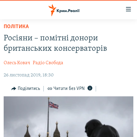
Доступність
посилання
Перейти
ПОЛІТИКА
до
НОВИНИ
Росіяни – помітні донори
основного
ВОДА.КРИМ
матеріалу
британських консерваторів
ВІДЕО ТА ФОТО
Перейти
до
Олесь Ковач
Радіо Свобода
ПОЛІТИКА
основної
26 листопад 2019, 18:30
БЛОГИ
навігації
Перейти
ПОГЛЯД
Поділитись
Читати без VPN
до
ІНТЕРВ'Ю
пошуку
ВСЕ ЗА ДЕНЬ
СПЕЦПРОЕКТИ
ЯК ОБІЙТИ БЛОКУВАННЯ
ДЕПОРТАЦІЯ