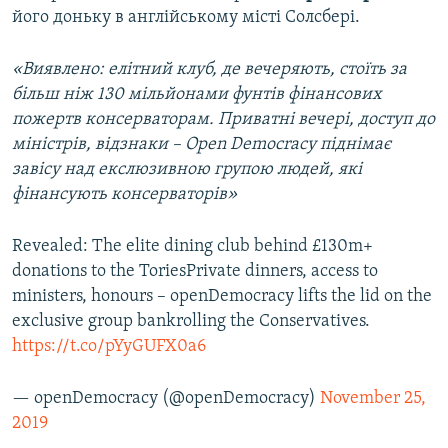
його доньку в англійському місті Солсбері.
«Виявлено: елітний клуб, де вечеряють, стоїть за
більш ніж 130 мільйонами фунтів фінансових
пожертв консерваторам. Приватні вечері, доступ до
міністрів, відзнаки – Open Democracy піднімає
завісу над екслюзивною групою людей, які
фінансують консерваторів»
Revealed: The elite dining club behind £130m+
donations to the ToriesPrivate dinners, access to
ministers, honours – openDemocracy lifts the lid on the
exclusive group bankrolling the Conservatives.
https://t.co/pYyGUFX0a6
— openDemocracy (@openDemocracy)
November 25,
2019