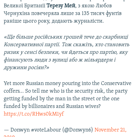
Великої Британії
Терезу Мей
, з якою Любов
Чернухіна повечеряла лише за 135 тисяч фунтів
раніше цього року, додають журналісти.
«Ще більше російських грошей тече до скарбниці
Консервативної партії. Тож скажіть, хто становить
ризик у сенсі безпеки, чи йдеться про партію, яку
фінансують люди з вулиці або ж мільярдери і
дружини росіян?»
Yet more Russian money pouring into the Conservative
coffers... So tell me who is the security risk, the party
getting funded by the man in the street or the one
funded by billionaires and Russian wives?
https://t.co/RHws0kM1yf
— Donwyn #voteLabour (@Donwyn6)
November 21,