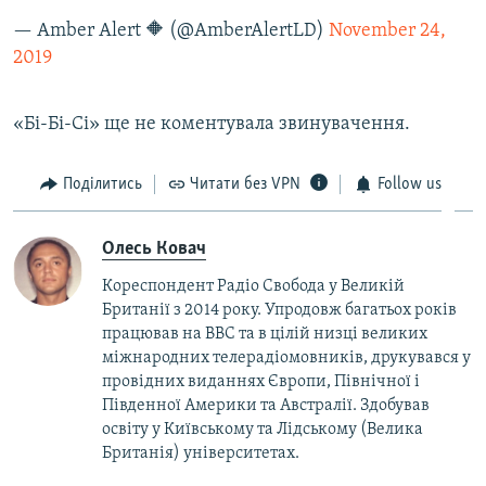
— Amber Alert 🔶 (@AmberAlertLD)
November 24,
2019
«Бі-Бі-Сі» ще не коментувала звинувачення.
Поділитись
Читати без VPN
Follow us
Олесь Ковач
Кореспондент Радіо Свобода у Великій
Британії з 2014 року. Упродовж багатьох років
працював на BBC та в цілій низці великих
міжнародних телерадіомовників, друкувався у
провідних виданнях Європи, Північної і
Південної Америки та Австралії. Здобував
освіту у Київському та Лідському (Велика
Британія) університетах.