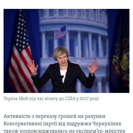
Тереза Мей під час візиту до США у 2017 році
Активність з переказу грошей на рахунки
Консервативної партії від подружжя Чернухіних
також розповсюджувалась на експрем’єр-міністра