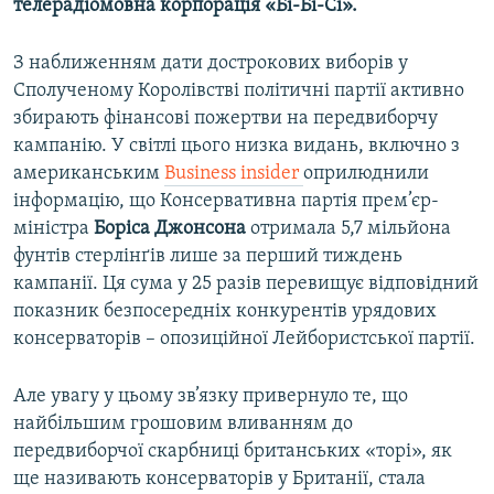
телерадіомовна корпорація «Бі-Бі-Сі».
З наближенням дати дострокових виборів у
Сполученому Королівстві політичні партії активно
збирають фінансові пожертви на передвиборчу
кампанію. У світлі цього низка видань, включно з
американським
Business insider
оприлюднили
інформацію, що Консервативна партія прем’єр-
міністра
Боріса Джонсона
отримала 5,7 мільйона
фунтів стерлінґів лише за перший тиждень
кампанії. Ця сума у 25 разів перевищує відповідний
показник безпосередніх конкурентів урядових
консерваторів – опозиційної Лейбористської партії.
Але увагу у цьому зв’язку привернуло те, що
найбільшим грошовим вливанням до
передвиборчої скарбниці британських «торі», як
ще називають консерваторів у Британії, стала