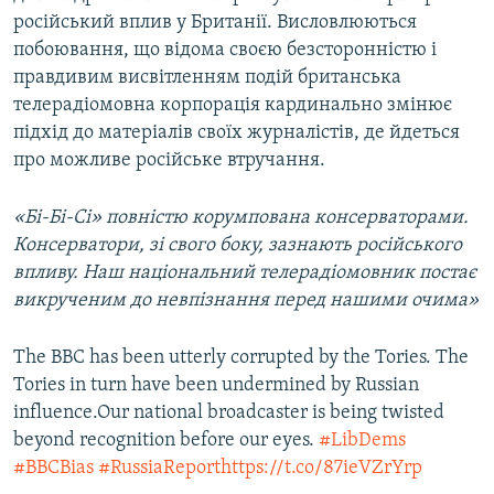
російський вплив у Британії. Висловлюються
побоювання, що відома своєю безсторонністю і
правдивим висвітленням подій британська
телерадіомовна корпорація кардинально змінює
підхід до матеріалів своїх журналістів, де йдеться
про можливе російське втручання.
«Бі-Бі-Сі» повністю корумпована консерваторами.
Консерватори, зі свого боку, зазнають російського
впливу. Наш національний телерадіомовник постає
викрученим до невпізнання перед нашими очима»
The BBC has been utterly corrupted by the Tories. The
Tories in turn have been undermined by Russian
influence.Our national broadcaster is being twisted
beyond recognition before our eyes.
#LibDems
#BBCBias
#RussiaReport
https://t.co/87ieVZrYrp