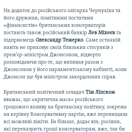
На додаток до російського олігарха Чернухіна та
його дружини, помітними постатями
«фінансистів» британських консерваторів
постають також російський банкір
Лев Міхеєв
та
підприємець
Олександр Темерко
. Саме останній
навіть не приховує своїх близьких стосунків з
прем’єр-міністром Джонсоном, відверто
розповідаючи про те, що випивав разом з
Джонсоном у його парламентському кабінеті, коли
Джонсон ще був міністром закордонних справ.
Британський політичний оглядач
Тім Ліпском
вважає, що «критична маса» російського
грошового впливу на британську політику, зокрема
на керівну Консервативну партію, вже перевищила
всі можливі ліміти. Ба більше, додає він, росіяни,
які переказують гроші консерваторам, вже, так би