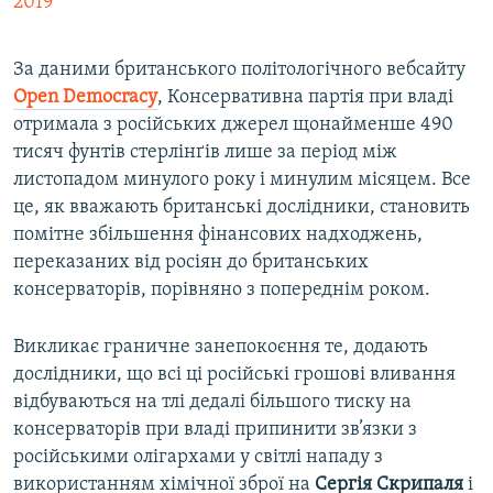
2019
За даними британського політологічного вебсайту
Open
Democracy
, Консервативна партія при владі
отримала з російських джерел щонайменше 490
тисяч фунтів стерлінґів лише за період між
листопадом минулого року і минулим місяцем. Все
це, як вважають британські дослідники, становить
помітне збільшення фінансових надходжень,
переказаних від росіян до британських
консерваторів, порівняно з попереднім роком.
Викликає граничне занепокоєння те, додають
дослідники, що всі ці російські грошові вливання
відбуваються на тлі дедалі більшого тиску на
консерваторів при владі припинити зв’язки з
російськими олігархами у світлі нападу з
використанням хімічної зброї на
Сергія Скрипаля
і