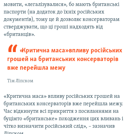
мовити, «легалізувалися», бо мають британські
паспорти (на додаток до їхніх російських
документів), тому це й дозволяє консерваторам
стверджувати, що ці гроші надходять від
«британців».
«Критична маса» впливу російських
грошей на британських консерваторів
вже перейшла межу
Тім Ліпском
«Критична маса» впливу російських грошей на
британських консерваторів вже перейшла межу.
Час відкинути всі прикриття з посиланнями на
буцімто «британське» походження цих вливань і
чітко визначити російський слід», – зазначив
Ліпском.