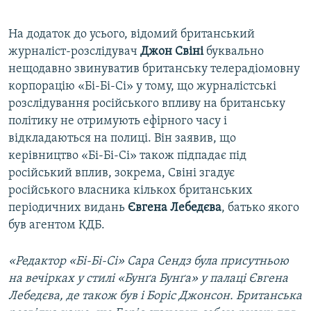
На додаток до усього, відомий британський
журналіст-розслідувач
Джон Свіні
буквально
нещодавно звинуватив британську телерадіомовну
корпорацію «Бі-Бі-Сі» у тому, що журналістські
розслідування російського впливу на британську
політику не отримують ефірного часу і
відкладаються на полиці. Він заявив, що
керівництво «Бі-Бі-Сі» також підпадає під
російський вплив, зокрема, Свіні згадує
російського власника кількох британських
періодичних видань
Євгена Лебедєва
, батько якого
був агентом КДБ.
«Редактор «Бі-Бі-Сі» Сара Сендз була присутньою
на вечірках у стилі «Бунґа Бунґа» у палаці Євгена
Лебедєва, де також був і Боріс Джонсон. Британська