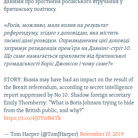
даними про зростання російського втручання у
британську політику.
«Росія, можливо, мала вплив на результат
референдуму, згідно з доповіддю, яка містить
таємні дані розвідки. Оприлюднення цієї доповіді
затримує резиденція прем’єра на Давнінґ-стріт 10.
Що саме намагається приховати від британської
громадськості Боріс Джонсон і чому саме?»
STORY: Russia may have had an impact on the result of
the Brexit referendum, according to secret intelligence
report suppressed by No 10. Shadow foreign secretary
Emily Thornberry: “What is Boris Johnson trying to hide
from the British public, and why?”
https://t.co/6J0YtrN4Tk
— Tom Harper (@TomJHarper)
November 17, 2019