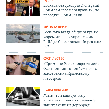
ВІДЕО
Блокада без сухопутної операції:
Крим сам себе не заправить і не
прогодує | Крим.Реалії
ВІЙНА ТА КРИМ
Російська влада обіцяє закрити
морський шлях українським
БпЛА до Севастополя. Чи реально
це?
СУСПІЛЬСТВО
«Крим – не Росія»: маркетплейс
Ozon припинив прийом нових
замовлень на Кримському
півострові
ПРАВА ЛЮДИНИ
Мить – і ти шпигун. Як у
кримських судах розглядають
звинувачення в держзраді