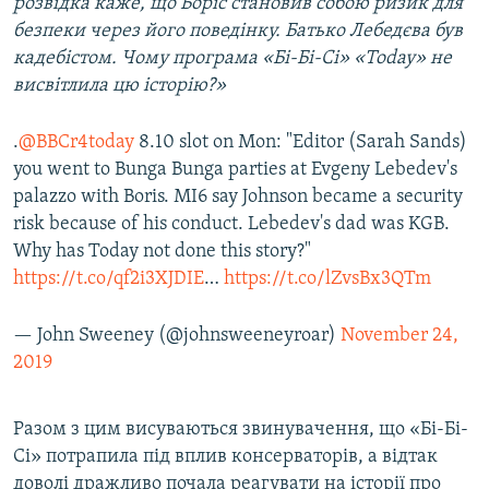
розвідка каже, що Боріс становив собою ризик для
безпеки через його поведінку. Батько Лебедєва був
кадебістом. Чому програма «Бі-Бі-Сі» «Today» не
висвітлила цю історію?»
.
@BBCr4today
8.10 slot on Mon: "Editor (Sarah Sands)
you went to Bunga Bunga parties at Evgeny Lebedev's
palazzo with Boris. MI6 say Johnson became a security
risk because of his conduct. Lebedev's dad was KGB.
Why has Today not done this story?"
https://t.co/qf2i3XJDIE
…
https://t.co/lZvsBx3QTm
— John Sweeney (@johnsweeneyroar)
November 24,
2019
Разом з цим висуваються звинувачення, що «Бі-Бі-
Сі» потрапила під вплив консерваторів, а відтак
доволі дражливо почала реагувати на історії про