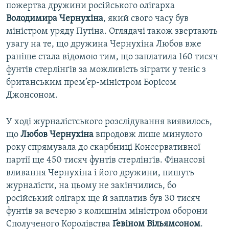
пожертва дружини російського олігарха
Володимира Чернухіна
, який свого часу був
міністром уряду Путіна. Оглядачі також звертають
увагу на те, що дружина Чернухіна Любов вже
раніше стала відомою тим, що заплатила 160 тисяч
фунтів стерлінґів за можливість зіграти у теніс з
британським прем’єр-міністром Борісом
Джонсоном.
У ході журналістського розслідування виявилось,
що
Любов Чернухіна
впродовж лише минулого
року спрямувала до скарбниці Консервативної
партії ще 450 тисяч фунтів стерлінґів. Фінансові
вливання Чернухіна і його дружини, пишуть
журналісти, на цьому не закінчились, бо
російський олігарх ще й заплатив був 30 тисяч
фунтів за вечерю з колишнім міністром оборони
Сполученого Королівства
Ґевіном Вільямсоном
.