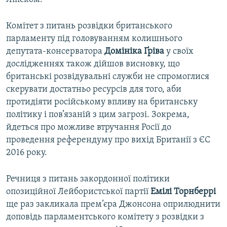
Комітет з питань розвідки британського
парламенту під головуванням колишнього
депутата-консерватора
Домініка Ґріва
у своїх
дослідженнях також дійшов висновку, що
британські розвідувальні служби не спромоглися
скерувати достатньо ресурсів для того, аби
протидіяти російському впливу на британську
політику і пов’язаній з цим загрозі. Зокрема,
йдеться про можливе втручання Росії до
проведення референдуму про вихід Британії з ЄС
2016 року.
Речниця з питань закордонної політики
опозиційної Лейбористської партії
Емілі Торнберрі
ще раз закликала прем’єра Джонсона оприлюднити
доповідь парламентського комітету з розвідки з