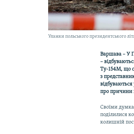
Уламки польського президентського літа
Варшава – У П
– відбуваютьс
Ту-154М, що 
з представник
відбуваються
про причини к
Своїми думка
поділилися ко
колишній пос