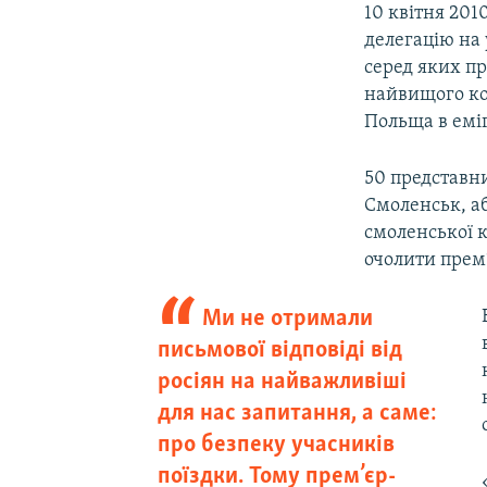
10 квітня 201
делегацію на 
серед яких п
найвищого ко
Польща в емі
50 представни
Смоленськ, аб
смоленської 
очолити прем
Ми не отримали
письмової відповіді від
росіян на найважливіші
для нас запитання, а саме:
про безпеку учасників
поїздки. Тому прем’єр-