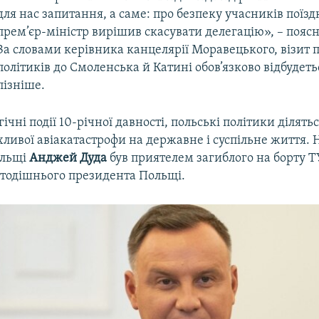
для нас запитання, а саме: про безпеку учасників поїзд
прем’єр-міністр вирішив скасувати делегацію», – пояс
За словами керівника канцелярії Моравецького, візит 
політиків до Смоленська й Катині обов’язково відбудеть
пізніше.
ічні події 10-річної давності, польські політики ділят
ливої авіакатастрофи на державне і суспільне життя.
ольщі
Анджей Дуда
був приятелем загиблого на борту Т
 тодішнього президента Польщі.