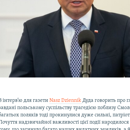
В інтерв’ю для газети
Nasz Dziennik
Дуда говорить про г
завдані польському суспільству трагедією поблизу Смол
багатьох поляків тоді прокинулися дуже сильні, патріот
Почуття надзвичайної важливості цієї події народилося
тому, що загинуло багато наших видатних земляків, а й