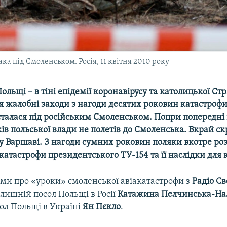
ка під Смоленськом. Росія, 11 квітня 2010 року
ольщі – в тіні епідемії коронавірусу та католицької Стр
я жалобні заходи з нагоди десятих роковин катастрофи
сталася під російським Смоленськом. Попри попередні 
ів польської влади не полетів до Смоленська. Вкрай с
 у Варшаві. З нагоди сумних роковин поляки вкотре ро
атастрофи президентського ТУ-154 та її наслідки для 
ми про «уроки» смоленської авіакатастрофи з
Радіо С
лишній посол Польщі в Росії
Катажина Пелчинська-На
ол Польщі в Україні
Ян Пєкло
.