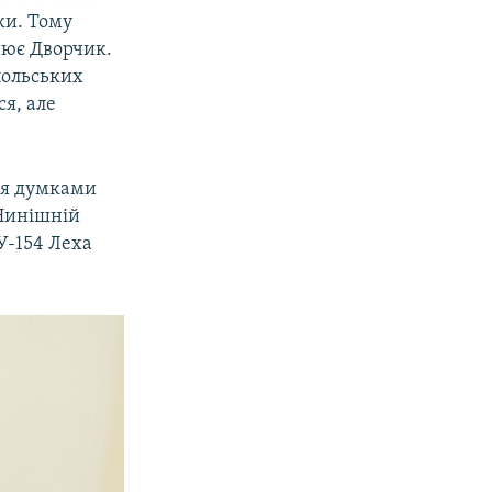
ки. Тому
нює Дворчик.
польських
ся, але
ься думками
 Нинішній
У-154 Леха