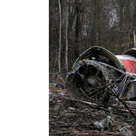
ВІДЕОУРОКИ «ELIFBE»
СВІДЧЕННЯ ОКУПАЦІЇ
УКРАЇНСЬКА ПРОБЛЕМА КРИМУ
ІНФОГРАФІКА