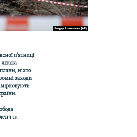
асної п’ятниці
 літака
плани, ніхто
кромні заходи
змірковують
країни.
вобода
ленч
та