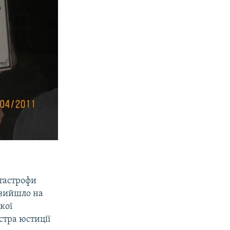
атастрофи
 вийшло на
кої
стра юстиції