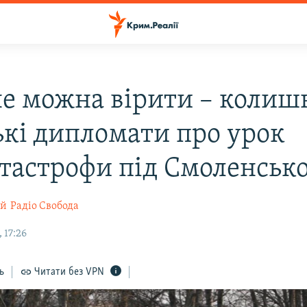
 не можна вірити – колиш
ькі дипломати про урок
атастрофи під Смоленськ
ий
Радіо Свобода
 17:26
ь
Читати без VPN