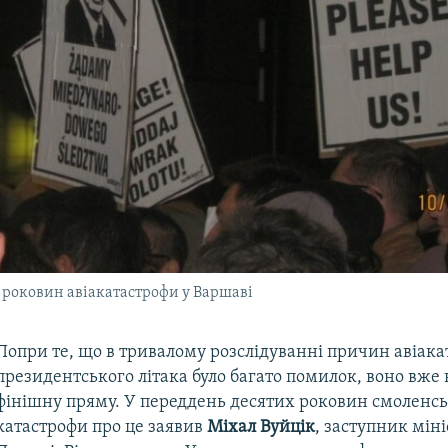
 роковин авіакатастрофи у Варшаві
Попри те, що в тривалому розслідуванні причин авіак
президентського літака було багато помилок, воно вже
фінішну пряму. У переддень десятих роковин смоленсь
катастрофи про це заявив
Міхал Вуйцік
, заступник міні