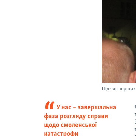
Під час перших
У нас – завершальна
фаза розгляду справи
щодо смоленської
катастрофи