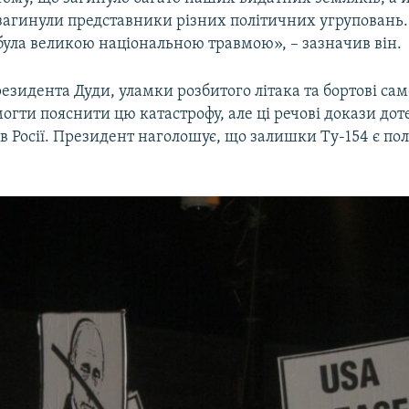
загинули представники різних політичних угруповань.
була великою національною травмою», – зазначив він.
езидента Дуди, уламки розбитого літака та бортові са
гти пояснити цю катастрофу, але ці речові докази дот
в Росії. Президент наголошує, що залишки Ту-154 є по