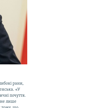
либокі рани,
енська. «У
ичні почуття.
 не лише
 тому, що