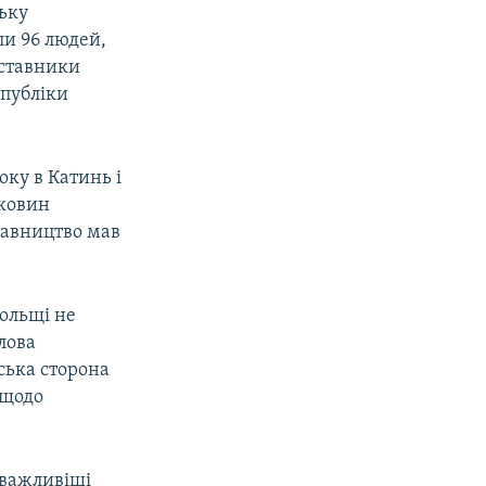
ську
ли 96 людей,
дставники
спубліки
оку в Катинь і
оковин
тавництво мав
Польщі не
олова
йська сторона
 щодо
йважливіші