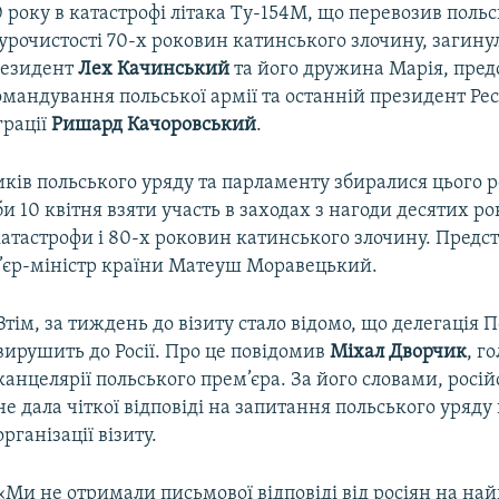
0 року в катастрофі літака Ту-154М, що перевозив поль
урочистості 70-х роковин катинського злочину, загину
резидент
Лех Качинський
та його дружина Марія, пре
мандування польської армії та останній президент Ре
грації
Ришард Качоровський
.
ків польського уряду та парламенту збиралися цього р
и 10 квітня взяти участь в заходах з нагоди десятих р
катастрофи і 80-х роковин катинського злочину. Предс
’єр-міністр країни Матеуш Моравецький.
Втім, за тиждень до візиту стало відомо, що делегація 
вирушить до Росії. Про це повідомив
Міхал Дворчик
, г
канцелярії польського прем’єра. За його словами, росі
не дала чіткої відповіді на запитання польського уряду
організації візиту.
«Ми не отримали письмової відповіді від росіян на на