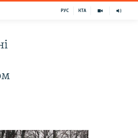
РУС
КТА
ні
ом