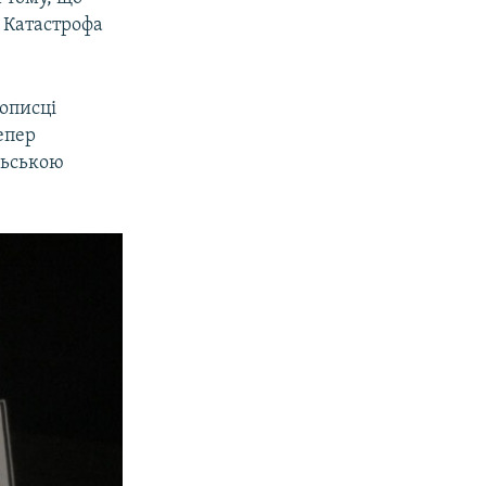
 Катастрофа
мописці
епер
льською